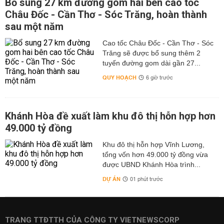
Bổ sung 27 km đường gom hai bên cao tốc
Châu Đốc - Cần Thơ - Sóc Trăng, hoàn thành
sau một năm
Cao tốc Châu Đốc - Cần Thơ - Sóc
Trăng sẽ được bổ sung thêm 2
tuyến đường gom dài gần 27...
QUY HOẠCH
6 giờ trước
Khánh Hòa đề xuất làm khu đô thị hỗn hợp hơn
49.000 tỷ đồng
Khu đô thị hỗn hợp Vĩnh Lương,
tổng vốn hơn 49.000 tỷ đồng vừa
được UBND Khánh Hòa trình...
DỰ ÁN
01 phút trước
TRANG TTĐTTH CỦA CÔNG TY VIETNEWSCORP