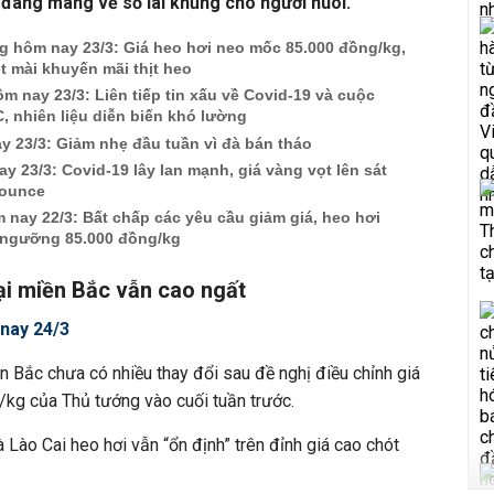
 đang mang về số lãi khủng cho người nuôi.
ng hôm nay 23/3: Giá heo hơi neo mốc 85.000 đồng/kg,
ệt mài khuyến mãi thịt heo
m nay 23/3: Liên tiếp tin xấu về Covid-19 và cuộc
 nhiên liệu diễn biến khó lường
 23/3: Giảm nhẹ đầu tuần vì đà bán tháo
y 23/3: Covid-19 lây lan mạnh, giá vàng vọt lên sát
/ounce
 nay 22/3: Bất chấp các yêu cầu giảm giá, heo hơi
n ngưỡng 85.000 đồng/kg
ại miền Bắc vẫn cao ngất
 nay 24/3
n Bắc chưa có nhiều thay đổi sau đề nghị điều chỉnh giá
kg của Thủ tướng vào cuối tuần trước.
à Lào Cai heo hơi vẫn “ổn định” trên đỉnh giá cao chót