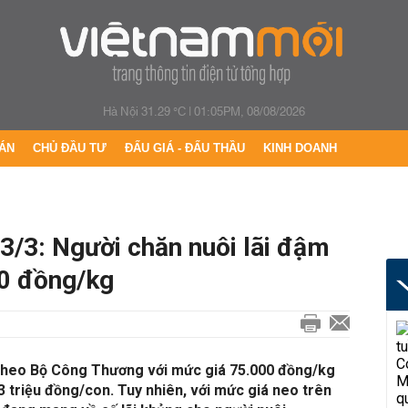
Hà Nội 31.29 °C
|
01:05PM, 08/08/2026
ÁN
CHỦ ĐẦU TƯ
ĐẤU GIÁ - ĐẤU THẦU
KINH DOANH
3/3: Người chăn nuôi lãi đậm
00 đồng/kg
theo Bộ Công Thương với mức giá 75.000 đồng/kg
3 triệu đồng/con. Tuy nhiên, với mức giá neo trên