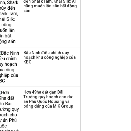
đến Shark Tam, Khải Silk: Ai
Huấn Hoa Hồng bỗng
cũng muốn lấn sân bất động
dưng ‘biến mất’, một
sản
công ty khác đã giải thể
Bắc Ninh điều chỉnh quy
hoạch khu công nghiệp của
KBC
Hơn 49ha đất gần Bãi
Trường quy hoạch cho dự
án Phú Quốc Housing và
bóng dáng của MIK Group