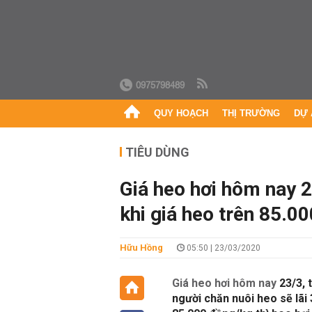
0975798489
QUY HOẠCH
THỊ TRƯỜNG
DỰ 
TIÊU DÙNG
Giá heo hơi hôm nay 2
khi giá heo trên 85.0
Hữu Hồng
05:50 | 23/03/2020
Giá heo hơi hôm nay
23/3, 
người chăn nuôi heo sẽ lãi 