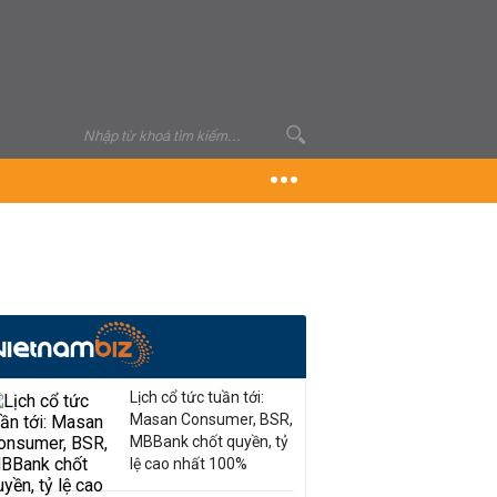
Lịch cổ tức tuần tới:
Masan Consumer, BSR,
MBBank chốt quyền, tỷ
lệ cao nhất 100%