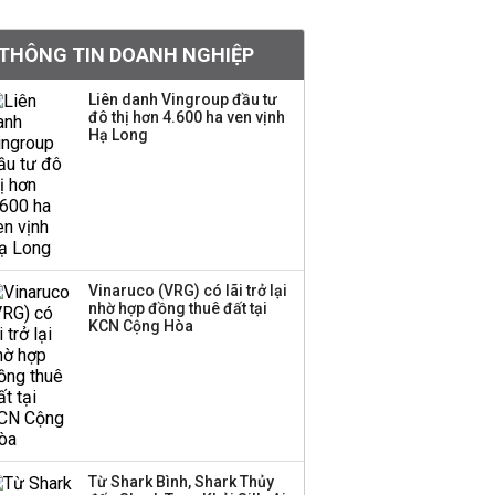
tỷ lệ 1:1 để tăng thanh
khoản
THÔNG TIN DOANH NGHIỆP
Sau nhịp điều chỉnh
Liên danh Vingroup đầu tư
đô thị hơn 4.600 ha ven vịnh
mạnh, CTCK nhìn thấy
Hạ Long
cơ hội ở nhóm cổ phiếu
nào?
Một thương hiệu thời
trang Việt đóng cửa
sau 5 năm hoạt động,
thanh lý toàn bộ cửa
Vinaruco (VRG) có lãi trở lại
nhờ hợp đồng thuê đất tại
hàng
KCN Cộng Hòa
DatVietVAC lãi sau thuế
135 tỷ đồng nửa đầu
năm, dồn 6 concert vào
cuối năm
Từ Shark Bình, Shark Thủy
Công ty 100 tỷ của