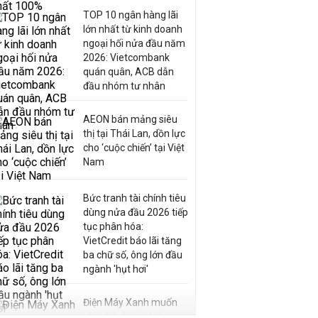
TOP 10 ngân hàng lãi
lớn nhất từ kinh doanh
ngoại hối nửa đầu năm
2026: Vietcombank
quán quân, ACB dẫn
đầu nhóm tư nhân
AEON bán mảng siêu
thị tại Thái Lan, dồn lực
cho ‘cuộc chiến’ tại Việt
Nam
Bức tranh tài chính tiêu
dùng nửa đầu 2026 tiếp
tục phân hóa:
VietCredit báo lãi tăng
ba chữ số, ông lớn đầu
ngành 'hụt hơi'
Điện Máy Xanh muốn
phát hành cổ phiếu với