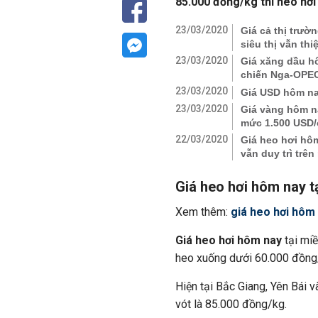
85.000 đồng/kg thì heo hơi
23/03/2020
Giá cả thị trườ
siêu thị vẫn thi
23/03/2020
Giá xăng dầu hô
chiến Nga-OPEC,
23/03/2020
Giá USD hôm nay
23/03/2020
Giá vàng hôm na
mức 1.500 USD
22/03/2020
Giá heo hơi hôm
vẫn duy trì trê
Giá heo hơi hôm nay t
Xem thêm:
giá heo hơi hôm
Giá heo hơi hôm nay
tại miề
heo xuống dưới 60.000 đồng/
Hiện tại Bắc Giang, Yên Bái v
vót là 85.000 đồng/kg.