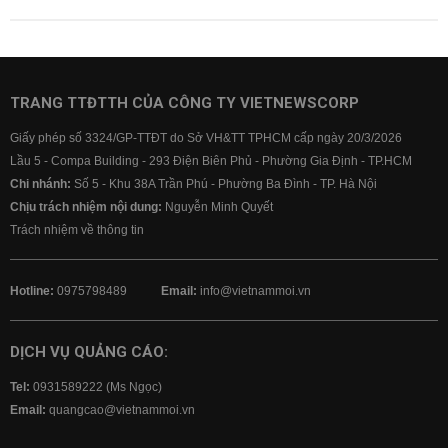
TRANG TTĐTTH CỦA CÔNG TY VIETNEWSCORP
Giấy phép số 3324/GP-TTĐT do Sở VH&TT TPHCM cấp ngày 20/3/2026
Lầu 5 - Compa Building - 293 Điện Biên Phủ - Phường Gia Định - TP.HCM
Chi nhánh:
Số 5 - Khu 38A Trần Phú - Phường Ba Đình - TP. Hà Nội
Chịu trách nhiệm nội dung:
Nguyễn Minh Quyết
Trách nhiệm về thông tin
Hotline:
0975798489
Email:
info@vietnammoi.vn
DỊCH VỤ QUẢNG CÁO:
Tel:
0931589222 (Ms Ngọc)
Email:
quangcao@vietnammoi.vn