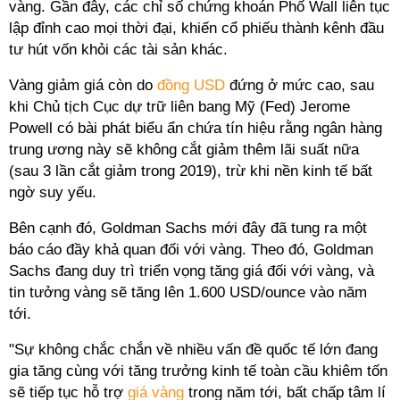
vàng. Gần đây, các chỉ số chứng khoán Phố Wall liên tục
lập đỉnh cao mọi thời đại, khiến cổ phiếu thành kênh đầu
tư hút vốn khỏi các tài sản khác.
Vàng giảm giá còn do
đồng USD
đứng ở mức cao, sau
khi Chủ tịch Cục dự trữ liên bang Mỹ (Fed) Jerome
Powell có bài phát biểu ẩn chứa tín hiệu rằng ngân hàng
trung ương này sẽ không cắt giảm thêm lãi suất nữa
(sau 3 lần cắt giảm trong 2019), trừ khi nền kinh tế bất
ngờ suy yếu.
Bên cạnh đó, Goldman Sachs mới đây đã tung ra một
báo cáo đầy khả quan đối với vàng. Theo đó, Goldman
Sachs đang duy trì triển vọng tăng giá đối với vàng, và
tin tưởng vàng sẽ tăng lên 1.600 USD/ounce vào năm
tới.
"Sự không chắc chắn về nhiều vấn đề quốc tế lớn đang
gia tăng cùng với tăng trưởng kinh tế toàn cầu khiêm tốn
sẽ tiếp tục hỗ trợ
giá vàng
trong năm tới, bất chấp tâm lí