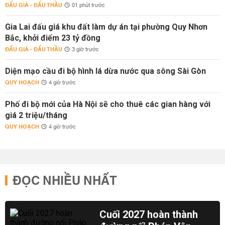
ĐẤU GIÁ - ĐẤU THẦU
01 phút trước
Gia Lai đấu giá khu đất làm dự án tại phường Quy Nhơn
Bắc, khởi điểm 23 tỷ đồng
ĐẤU GIÁ - ĐẤU THẦU
3 giờ trước
Diện mạo cầu đi bộ hình lá dừa nước qua sông Sài Gòn
QUY HOẠCH
4 giờ trước
Phố đi bộ mới của Hà Nội sẽ cho thuê các gian hàng với
giá 2 triệu/tháng
QUY HOẠCH
4 giờ trước
ĐỌC NHIỀU NHẤT
Cuối 2027 hoàn thành