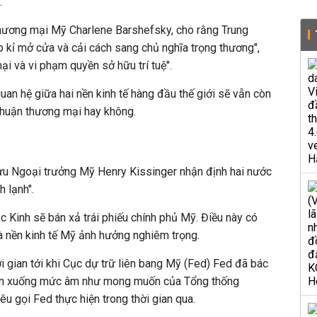
.
hương mại Mỹ Charlene Barshefsky, cho rằng Trung
 kỉ mở cửa và cải cách sang chủ nghĩa trọng thương",
ại và vi phạm quyền sở hữu trí tuệ".
an hệ giữa hai nền kinh tế hàng đầu thế giới sẽ vẫn còn
 thuận thương mại hay không.
cựu Ngoại trưởng Mỹ Henry Kissinger nhận định hai nước
h lạnh".
c Kinh sẽ bán xả trái phiếu chính phủ Mỹ. Điều này có
và nền kinh tế Mỹ ảnh hưởng nghiêm trọng.
i gian tới khi Cục dự trữ liên bang Mỹ (Fed) Fed đã bác
uẩn xuống mức âm như mong muốn của Tổng thống
êu gọi Fed thực hiện trong thời gian qua.