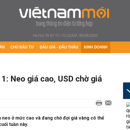
Hà Nội 28.81 °C
|
10:22AM, 06/08/2026
ÁN
CHỦ ĐẦU TƯ
ĐẤU GIÁ - ĐẤU THẦU
KINH DOANH
1: Neo giá cao, USD chờ giá
 neo ở mức cao và đang chờ đợi giá vàng có thể
cuối tuần này.