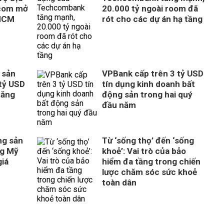
com mở
20.000 tỷ ngoài room đã
 HCM
rót cho các dự án hạ tầng
 sản
VPBank cấp trên 3 tỷ USD
tỷ USD
tín dụng kinh doanh bất
tăng
động sản trong hai quý
đầu năm
ng sản
Từ ‘sống thọ’ đến ‘sống
ng Mỹ
khoẻ’: Vai trò của bảo
giá
hiểm đa tầng trong chiến
lược chăm sóc sức khoẻ
toàn dân