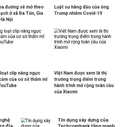
í ba đường sẽ mở theo
Luật sư hàng đầu của ông
oạch ở xã Đa Tốn, Gia
Trump nhiễm Covid-19
Hà Nội
loạt clip nâng ngực
Việt Nam được xem là thị
cảm của cơ sở thẩm mĩ
trường trọng điểm trong
YouTube
hành trình mở rộng toàn cầu
của Xiaomi
 nghệ
Tín dụng xây dựng của
rợ địa
Techcombank tăng mạnh,