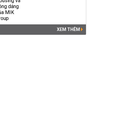
KINH DOANH
05:32 | 29/05/2020
XEM THÊM
Giá USD hôm nay 23/5: Bật
tăng trong phiên cuối tuần
KINH DOANH
07:00 | 23/05/2020