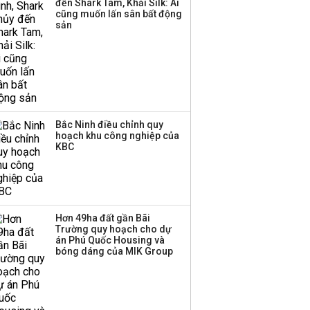
đến Shark Tam, Khải Silk: Ai
cũng muốn lấn sân bất động
sản
Bắc Ninh điều chỉnh quy
hoạch khu công nghiệp của
KBC
Hơn 49ha đất gần Bãi
Trường quy hoạch cho dự
án Phú Quốc Housing và
bóng dáng của MIK Group
Giá USD hôm nay 29/5: Tiếp
tục giảm mạnh