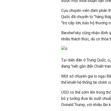
được một thỏa thuận hạn chế
Cựu chuyên viên đàm phán t
Quốc đã chuyển từ "hàng thập
"trợ cấp lớn, bảo hộ thương m
Barshefsky cũng nhận định qu
nhiều thách thức, dù có thỏa
Tại diễn đàn ở Trung Quốc, 
đang "tiến gần đến Chiến tran
Một số chuyên gia lo ngại Bắ
thể khiến hệ thống tài chính 
USD có thể sớm lên trong thờ
bỏ ý tưởng đưa lãi suất ch
Donald Trump, với nhiều lần k