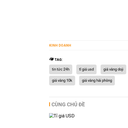
KINH DOANH
TAG:
tin tức 24h
tỉ giá usd
giá vàng doji
giá vàng 10k
giá vàng hải phòng
CÙNG CHỦ ĐỀ