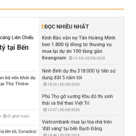
ĐỌC NHIỀU NHẤT
Kinh Bắc vẫn nợ Tân Hoàng Minh
hơn 1.800 tỷ đồng từ thương vụ
tỷ tại Bến
mua lại dự án 100 tầng gần
Keangnam
13:34 | 05/08/2026
Ninh Bình dự thu 318.000 tỷ tiền sử
dụng đất 5 năm tới
àn bộ vốn khỏi dự
tại Thủ Thiêm
18:26 | 05/08/2026
Phú Thọ gỡ vướng Khu đô thị sinh
thái và thể thao Việt Trì
15:07 | 05/08/2026
n
01 phút trước
Vietcombank mua lại tòa nhà trên
'đất vàng' tại bến Bạch Đằng
à liền kề, Sonadezi
19:46 | 05/08/2026