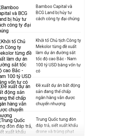
Bamboo Capital và
BCG Land bị hủy tư
cách công ty đại chúng
Khởi tố Chủ tịch Công ty
Mekolor từng đề xuất
làm dự án đường sắt
tốc độ cao Bắc - Nam
100 tỷ USD bằng vốn tự
có
Đề xuất dự án bất động
sản đang thế chấp
ngân hàng vẫn được
chuyển nhượng
Trung Quốc tung đòn
đáp trả, siết xuất khẩu
drone và trừng phạt