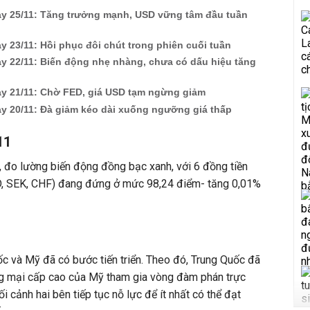
y 25/11: Tăng trưởng mạnh, USD vững tâm đầu tuần
 23/11: Hồi phục đôi chút trong phiên cuối tuần
y 22/11: Biến động nhẹ nhàng, chưa có dấu hiệu tăng
y 21/11: Chờ FED, giá USD tạm ngừng giảm
y 20/11: Đà giảm kéo dài xuống ngưỡng giá thấp
11
, đo lường biến động đồng bạc xanh, với 6 đồng tiền
D, SEK, CHF) đang đứng ở mức 98,24 điểm- tăng 0,01%
ốc và Mỹ đã có bước tiến triển. Theo đó, Trung Quốc đã
g mại cấp cao của Mỹ tham gia vòng đàm phán trực
ối cảnh hai bên tiếp tục nỗ lực để ít nhất có thể đạt