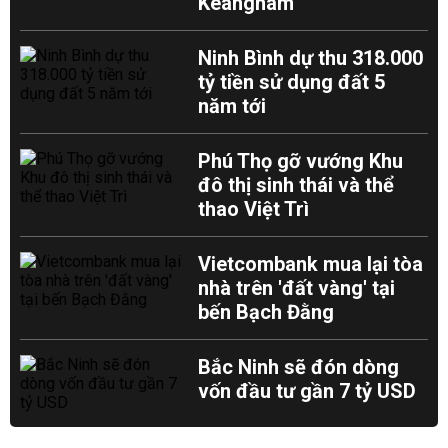
Keangnam
Ninh Bình dự thu 318.000
tỷ tiền sử dụng đất 5
năm tới
Phú Thọ gỡ vướng Khu
đô thị sinh thái và thể
thao Việt Trì
Vietcombank mua lại tòa
nhà trên 'đất vàng' tại
bến Bạch Đằng
Bắc Ninh sẽ đón dòng
vốn đầu tư gần 7 tỷ USD