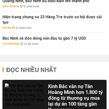
Quảng Ninh, Bắc Ninh đủ điều kiện lên thành phố
QUY HOẠCH
01 phút trước
Hiện trạng chung cư 23 Hàng Tre trước cơ hội được cải
tạo
DỰ ÁN
01 phút trước
Bắc Ninh sẽ đón dòng vốn đầu tư gần 7 tỷ USD
THỊ TRƯỜNG
01 giờ trước
ĐỌC NHIỀU NHẤT
Kinh Bắc vẫn nợ Tân
Hoàng Minh hơn 1.800 tỷ
đồng từ thương vụ mua
lại dự án 100 tầng gần