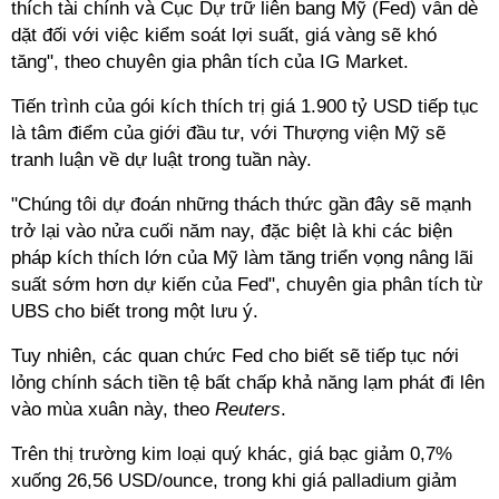
thích tài chính và Cục Dự trữ liên bang Mỹ (Fed) vẫn dè
dặt đối với việc kiểm soát lợi suất, giá vàng sẽ khó
tăng", theo chuyên gia phân tích của IG Market.
Tiến trình của gói kích thích trị giá 1.900 tỷ USD tiếp tục
là tâm điểm của giới đầu tư, với Thượng viện Mỹ sẽ
tranh luận về dự luật trong tuần này.
"Chúng tôi dự đoán những thách thức gần đây sẽ mạnh
trở lại vào nửa cuối năm nay, đặc biệt là khi các biện
pháp kích thích lớn của Mỹ làm tăng triển vọng nâng lãi
suất sớm hơn dự kiến của Fed", chuyên gia phân tích từ
UBS cho biết trong một lưu ý.
Tuy nhiên, các quan chức Fed cho biết sẽ tiếp tục nới
lỏng chính sách tiền tệ bất chấp khả năng lạm phát đi lên
vào mùa xuân này, theo
Reuters
.
Trên thị trường kim loại quý khác, giá bạc giảm 0,7%
xuống 26,56 USD/ounce, trong khi giá palladium giảm