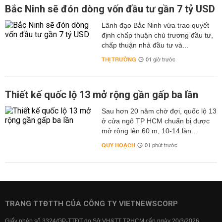
Bắc Ninh sẽ đón dòng vốn đầu tư gần 7 tỷ USD
Lãnh đạo Bắc Ninh vừa trao quyết
định chấp thuận chủ trương đầu tư,
chấp thuận nhà đầu tư và...
THỊ TRƯỜNG
01 giờ trước
Thiết kế quốc lộ 13 mở rộng gần gấp ba lần
Sau hơn 20 năm chờ đợi, quốc lộ 13
ở cửa ngõ TP HCM chuẩn bị được
mở rộng lên 60 m, 10-14 làn...
QUY HOẠCH
01 phút trước
TRANG TTĐTTH CỦA CÔNG TY VIETNEWSCORP
Giấy phép số 3324/GP-TTĐT do Sở VH&TT TPHCM cấp ngày 20/3/2026