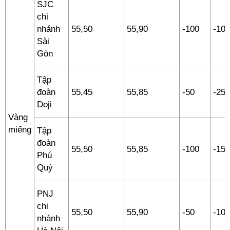
SJC
chi
nhánh
55,50
55,90
-100
-100
Sài
Gòn
Tập
đoàn
55,45
55,85
-50
-250
Doji
Vàng
miếng
Tập
đoàn
55,50
55,85
-100
-150
Phú
Quý
PNJ
chi
55,50
55,90
-50
-100
nhánh