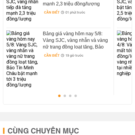
mạnh 2,3 triệu đồng/lượng
CẦN BIẾT
01 phút trước
Bảng giá vàng hôm nay 5/8:
Vàng SJC, vàng nhẫn và vàng
nữ trang đồng loạt tăng, Bảo
Tín Minh Châu bật mạnh tới 3
CẦN BIẾT
19 giờ trước
triệu đồng/lượng
CÙNG CHUYÊN MỤC