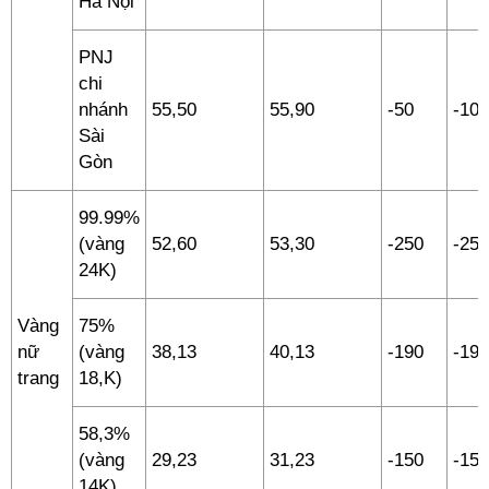
Hà Nội
PNJ
chi
nhánh
55,50
55,90
-50
-100
Sài
Gòn
99.99%
(vàng
52,60
53,30
-250
-250
24K)
Vàng
75%
nữ
(vàng
38,13
40,13
-190
-190
trang
18,K)
58,3%
(vàng
29,23
31,23
-150
-150
14K)