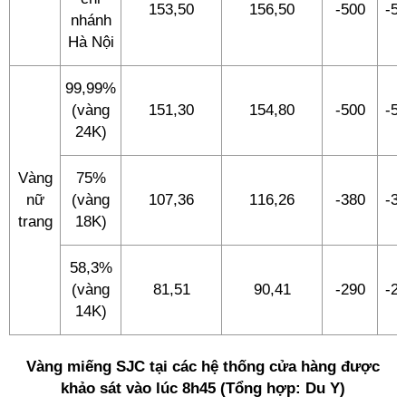
153,50
156,50
-500
-5
nhánh
Hà Nội
99,99%
(vàng
151,30
154,80
-500
-5
24K)
Vàng
75%
nữ
(vàng
107,36
116,26
-380
-3
trang
18K)
58,3%
(vàng
81,51
90,41
-290
-2
14K)
Vàng miếng SJC tại các hệ thống cửa hàng được
khảo sát vào lúc 8h45 (Tổng hợp: Du Y)