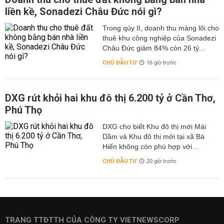
liền kề, Sonadezi Châu Đức nói gì?
Trong qúy II, doanh thu mảng lõi cho
thuê khu công nghiệp của Sonadezi
Châu Đức giảm 84% còn 26 tỷ...
CHỦ ĐẦU TƯ
16 giờ trước
DXG rút khỏi hai khu đô thị 6.200 tỷ ở Cần Thơ,
Phú Thọ
DXG cho biết Khu đô thị mới Mái
Dầm và Khu đô thị mới tại xã Bá
Hiến không còn phù hợp với...
CHỦ ĐẦU TƯ
20 giờ trước
TRANG TTĐTTH CỦA CÔNG TY VIETNEWSCORP