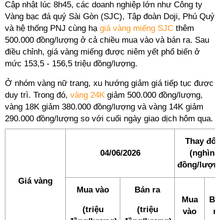
Cập nhật lúc 8h45, các doanh nghiệp lớn như Công ty
Vàng bạc đá quý Sài Gòn (SJC), Tập đoàn Doji, Phú Quý
và hệ thống PNJ cùng hạ
giá vàng miếng SJC
thêm
500.000 đồng/lượng ở cả chiều mua vào và bán ra. Sau
điều chỉnh, giá vàng miếng được niêm yết phổ biến ở
mức 153,5 - 156,5 triệu đồng/lượng.
Ở nhóm vàng nữ trang, xu hướng giảm giá tiếp tục được
duy trì. Trong đó,
vàng 24K
giảm 500.000 đồng/lượng,
vàng 18K giảm 380.000 đồng/lượng và vàng 14K giảm
290.000 đồng/lượng so với cuối ngày giao dịch hôm qua.
Thay đổi
04/06/2026
(nghìn
đồng/lượn
Giá vàng
Mua vào
Bán ra
Mua
Bá
(triệu
(triệu
vào
r