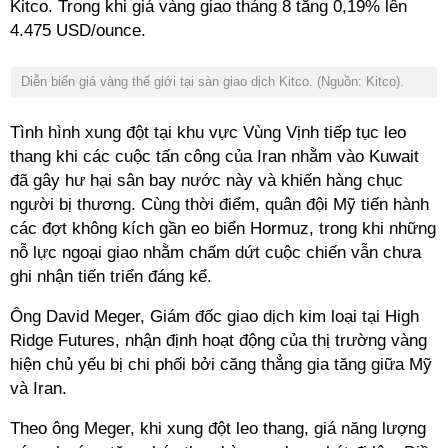
Kitco. Trong khi giá vàng giao tháng 8 tăng 0,19% lên
4.475 USD/ounce.
Diễn biến giá vàng thế giới tại sàn giao dịch Kitco. (Nguồn: Kitco).
Tình hình xung đột tại khu vực Vùng Vịnh tiếp tục leo
thang khi các cuộc tấn công của Iran nhằm vào Kuwait
đã gây hư hại sân bay nước này và khiến hàng chục
người bị thương. Cùng thời điểm, quân đội Mỹ tiến hành
các đợt không kích gần eo biển Hormuz, trong khi những
nỗ lực ngoại giao nhằm chấm dứt cuộc chiến vẫn chưa
ghi nhận tiến triển đáng kể.
Ông David Meger, Giám đốc giao dịch kim loại tại High
Ridge Futures, nhận định hoạt động của thị trường vàng
hiện chủ yếu bị chi phối bởi căng thẳng gia tăng giữa Mỹ
và Iran.
Theo ông Meger, khi xung đột leo thang, giá năng lượng