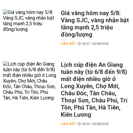
Giá vàng hôm nay 5/8:
Vàng SJC, vàng nhẫn bật
tăng mạnh 2,5 triệu
đồng/lượng
CẦN BIẾT
09:37 | 05/08/2026
Lịch cúp điện An Giang
tuần này (từ 6/8 đến 9/8)
mất điện nhiều giờ ở
Long Xuyên, Chợ Mới,
Châu Đốc, Tân Châu,
Thoại Sơn, Châu Phú, Tri
Tôn, Phú Tân, Hà Tiên,
Kiên Lương
CẦN BIẾT
08:54 | 05/08/2026