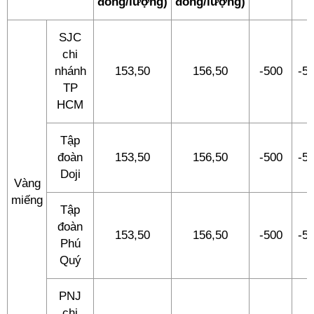
đồng/lượng)
đồng/lượng)
SJC
chi
nhánh
153,50
156,50
-500
-5
TP
HCM
Tập
đoàn
153,50
156,50
-500
-5
Doji
Vàng
miếng
Tập
đoàn
153,50
156,50
-500
-5
Phú
Quý
PNJ
chi