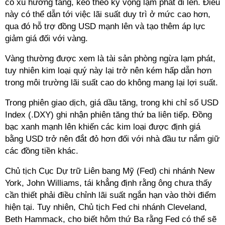
có xu hướng tăng, kéo theo kỳ vọng lạm phát đi lên. Điều
này có thể dẫn tới việc lãi suất duy trì ở mức cao hơn,
qua đó hỗ trợ đồng USD mạnh lên và tạo thêm áp lực
giảm giá đối với vàng.
Vàng thường được xem là tài sản phòng ngừa lạm phát,
tuy nhiên kim loại quý này lại trở nên kém hấp dẫn hơn
trong môi trường lãi suất cao do không mang lại lợi suất.
Trong phiên giao dịch, giá dầu tăng, trong khi chỉ số USD
Index (.DXY) ghi nhận phiên tăng thứ ba liên tiếp. Đồng
bạc xanh mạnh lên khiến các kim loại được định giá
bằng USD trở nên đắt đỏ hơn đối với nhà đầu tư nắm giữ
các đồng tiền khác.
Chủ tịch Cục Dự trữ Liên bang Mỹ (Fed) chi nhánh New
York, John Williams, tái khẳng định rằng ông chưa thấy
cần thiết phải điều chỉnh lãi suất ngắn hạn vào thời điểm
hiện tại. Tuy nhiên, Chủ tịch Fed chi nhánh Cleveland,
Beth Hammack, cho biết hôm thứ Ba rằng Fed có thể sẽ