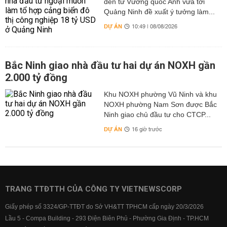
đến từ Vương quốc Anh vừa tới
Quảng Ninh đề xuất ý tưởng làm...
DỰ ÁN
10:49 | 08/08/2026
Bắc Ninh giao nhà đầu tư hai dự án NOXH gần
2.000 tỷ đồng
Khu NOXH phường Vũ Ninh và khu
NOXH phường Nam Sơn được Bắc
Ninh giao chủ đầu tư cho CTCP...
DỰ ÁN
16 giờ trước
TRANG TTĐTTH CỦA CÔNG TY VIETNEWSCORP
Giấy phép số 3324/GP-TTĐT do Sở VH&TT TPHCM cấp ngày 20/3/2026
Lầu 5 - Compa Building - 293 Điện Biên Phủ - Phường Gia Định - TP.HCM