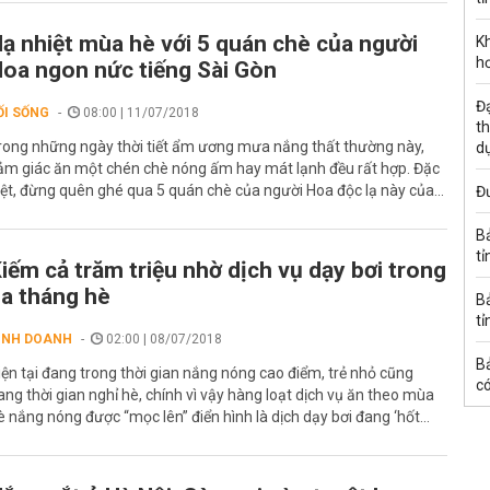
ạ nhiệt mùa hè với 5 quán chè của người
K
h
oa ngon nức tiếng Sài Gòn
Đạ
ỐI SỐNG
08:00 | 11/07/2018
th
rong những ngày thời tiết ẩm ương mưa nắng thất thường này,
d
ảm giác ăn một chén chè nóng ấm hay mát lạnh đều rất hợp. Đặc
iệt, đừng quên ghé qua 5 quán chè của người Hoa độc lạ này của...
Đư
B
tỉ
iếm cả trăm triệu nhờ dịch vụ dạy bơi trong
a tháng hè
B
tỉ
INH DOANH
02:00 | 08/07/2018
B
iện tại đang trong thời gian nắng nóng cao điểm, trẻ nhỏ cũng
có
ang thời gian nghỉ hè, chính vì vậy hàng loạt dịch vụ ăn theo mùa
è nắng nóng được “mọc lên” điển hình là dịch dạy bơi đang ‘hốt...