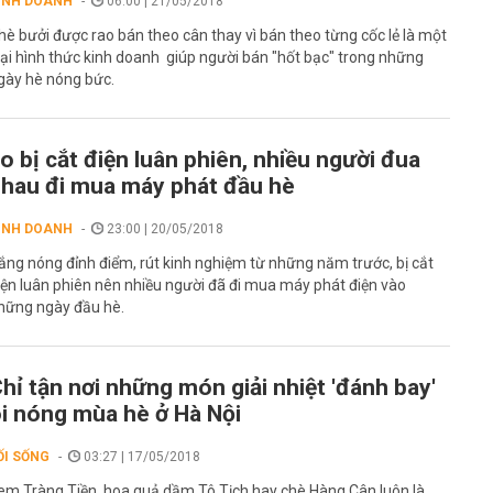
INH DOANH
06:00 | 21/05/2018
hè bưởi được rao bán theo cân thay vì bán theo từng cốc lẻ là một
oại hình thức kinh doanh giúp người bán "hốt bạc" trong những
gày hè nóng bức.
o bị cắt điện luân phiên, nhiều người đua
hau đi mua máy phát đầu hè
INH DOANH
23:00 | 20/05/2018
ắng nóng đỉnh điểm, rút kinh nghiệm từ những năm trước, bị cắt
iện luân phiên nên nhiều người đã đi mua máy phát điện vào
hững ngày đầu hè.
hỉ tận nơi những món giải nhiệt 'đánh bay'
i nóng mùa hè ở Hà Nội
ỐI SỐNG
03:27 | 17/05/2018
em Tràng Tiền, hoa quả dầm Tô Tịch hay chè Hàng Cân luôn là