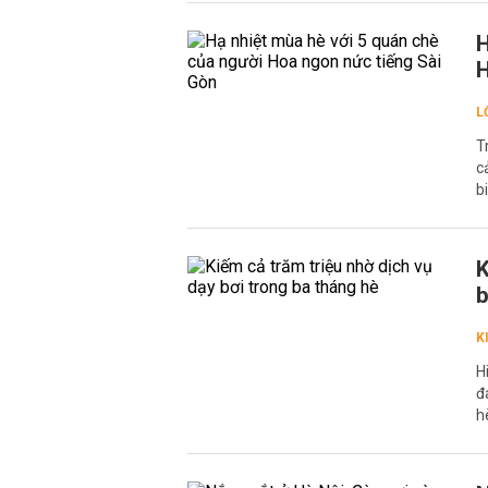
H
H
L
T
c
b
K
b
K
H
đ
h