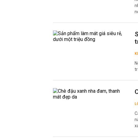
n
n
S
t
K
N
t
C
L
C
n
x