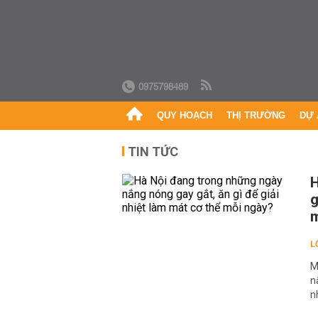
0975798489
QUY HOẠCH
THỊ TRƯỜNG
DỰ 
TIN TỨC
H
g
m
L
M
n
n