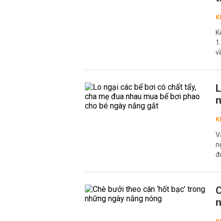
K
K
1
v
L
n
K
V
n
đ
C
n