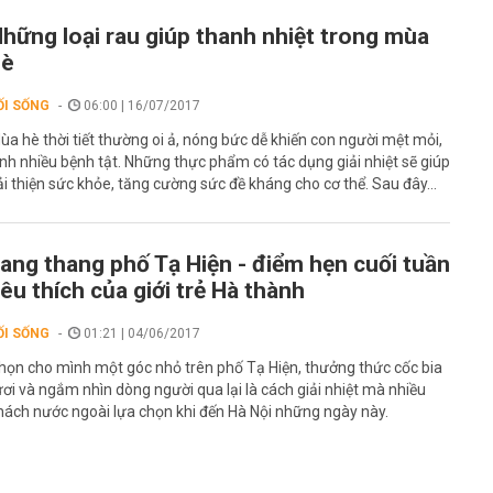
hững loại rau giúp thanh nhiệt trong mùa
hè
ỐI SỐNG
06:00 | 16/07/2017
ùa hè thời tiết thường oi ả, nóng bức dễ khiến con người mệt mỏi,
inh nhiều bệnh tật. Những thực phẩm có tác dụng giải nhiệt sẽ giúp
ải thiện sức khỏe, tăng cường sức đề kháng cho cơ thể. Sau đây...
ang thang phố Tạ Hiện - điểm hẹn cuối tuần
êu thích của giới trẻ Hà thành
ỐI SỐNG
01:21 | 04/06/2017
họn cho mình một góc nhỏ trên phố Tạ Hiện, thưởng thức cốc bia
ươi và ngắm nhìn dòng người qua lại là cách giải nhiệt mà nhiều
hách nước ngoài lựa chọn khi đến Hà Nội những ngày này.