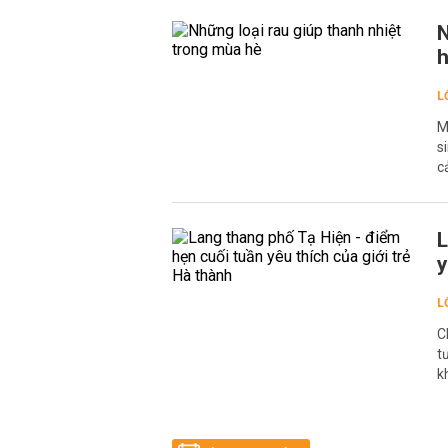
N
L
M
s
c
L
y
L
C
t
k