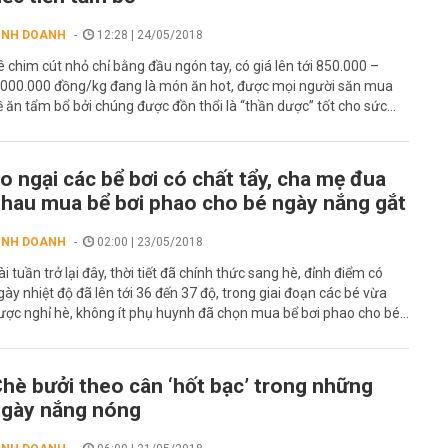
INH DOANH
12:28 | 24/05/2018
ê chim cút nhỏ chỉ bằng đầu ngón tay, có giá lên tới 850.000 –
.000.000 đồng/kg đang là món ăn hot, được mọi người săn mua
ề ăn tẩm bổ bởi chúng được đồn thổi là “thần dược” tốt cho sức...
o ngại các bể bơi có chất tẩy, cha mẹ đua
hau mua bể bơi phao cho bé ngày nắng gắt
INH DOANH
02:00 | 23/05/2018
ài tuần trở lại đây, thời tiết đã chính thức sang hè, đỉnh điểm có
gày nhiệt độ đã lên tới 36 đến 37 độ, trong giai đoạn các bé vừa
ược nghỉ hè, không ít phụ huynh đã chọn mua bể bơi phao cho bé...
hè bưởi theo cân ‘hốt bạc’ trong những
gày nắng nóng