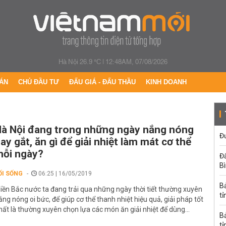
Hà Nội 26.9 °C
|
12:48AM, 07/08/2026
ÁN
CHỦ ĐẦU TƯ
ĐẤU GIÁ - ĐẤU THẦU
KINH DOANH
à Nội đang trong những ngày nắng nóng
Đư
ay gắt, ăn gì để giải nhiệt làm mát cơ thể
ỗi ngày?
Đấ
B
ỐI SỐNG
06:25 | 16/05/2019
B
iền Bắc nước ta đang trải qua những ngày thời tiết thường xuyên
tỉ
ắng nóng oi bức, để giúp cơ thể thanh nhiệt hiệu quả, giải pháp tốt
hất là thường xuyên chọn lựa các món ăn giải nhiệt để dùng...
B
tỉ