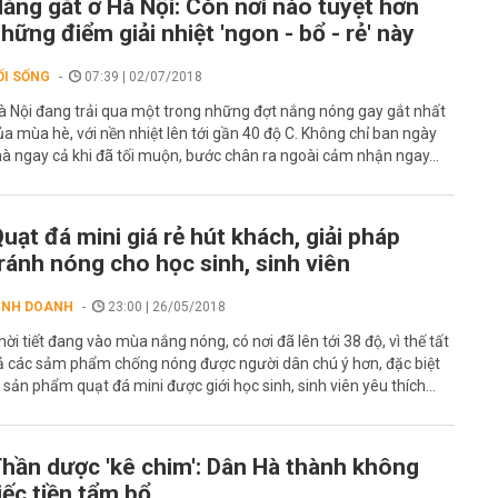
ắng gắt ở Hà Nội: Còn nơi nào tuyệt hơn
hững điểm giải nhiệt 'ngon - bổ - rẻ' này
ỐI SỐNG
07:39 | 02/07/2018
à Nội đang trải qua một trong những đợt nắng nóng gay gắt nhất
ủa mùa hè, với nền nhiệt lên tới gần 40 độ C. Không chỉ ban ngày
à ngay cả khi đã tối muộn, bước chân ra ngoài cảm nhận ngay...
uạt đá mini giá rẻ hút khách, giải pháp
ránh nóng cho học sinh, sinh viên
INH DOANH
23:00 | 26/05/2018
hời tiết đang vào mùa nắng nóng, có nơi đã lên tới 38 độ, vì thế tất
ả các sảm phẩm chống nóng được người dân chú ý hơn, đặc biệt
à sản phẩm quạt đá mini được giới học sinh, sinh viên yêu thích...
hần dược 'kê chim': Dân Hà thành không
iếc tiền tẩm bổ