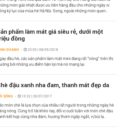
hững món giải nhiệt được ưu tiên hàng đầu cho những ngày oi
óng kỷ lục của mùa hè Hà Nội. Song, ngoài những món quen...
ản phẩm làm mát giá siêu rẻ, dưới một
riệu đồng
INH DOANH
23:00 | 08/05/2018
gay đầu hè, các sản phẩm làm mát mini đang rất “nòng” trên thị
rường bởi những ưu điểm tiện lợi mà nó mang lại.
hè đậu xanh nha đam, thanh mát đẹp da
ỐI SỐNG
10:32 | 30/07/2017
ác món chè là lựa chọn của nhiều rất người trong những ngày hè
ắng nóng. Cùng trổ tài khéo tay, đổi vị cuối tuần với món chè đậu
anh kết hợp cùng nha đam, hương thơm ngây ngất, vị bùi lạ...