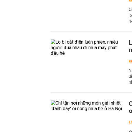
K
C
l
n
L
n
K
N
đ
n
C
o
L
K