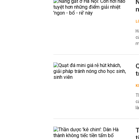
N
n
L
H
c
m
Q
t
K
T
c
l
T
t