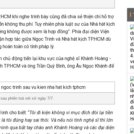
.HCM khi nghe trình bày cũng đã chia sẻ thiện chí hỗ trợ
n không thu phí. Tuy nhiên phía luật sư của Nhà hát kịch
ệng không được xem là hợp đồng”. Phía đại diện Viện
ận hợp tác giữa Ngọc Trinh và Nhà hát kịch TP.HCM dù
 hoàn toàn có tính pháp lý.
ên chủ động tiến lại khu vực của nghệ sĩ Khánh Hoàng -
ch TP.HCM và ông Trần Quý Bình, ông Âu Ngọc Khánh để
sau phiên toà xét xử ngày 7/7.
inh cho biết: “
Tôi đi kiện không vì mục đích đòi lại tiền
là tôi đúng hay sai thôi. Và nếu nói tình nghệ sĩ thì lớn
ệc mình qua bắt tay chào anh Khánh Hoàng và các đại diện