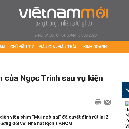
Hà Nội 31.05 °C
|
04:09AM, 07/08/2026
ÁN
CHỦ ĐẦU TƯ
ĐẤU GIÁ - ĐẤU THẦU
KINH DOANH
của Ngọc Trinh sau vụ kiện
diễn viên phim “Mùi ngò gai” đã quyết định rút lại 2
thường đối với Nhà hát kịch TP.HCM.