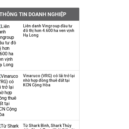
Việt Nam muốn phát
THÔNG TIN DOANH NGHIỆP
triển quỹ hưu trí: Từ tiết
kiệm gia đình thành
Liên danh Vingroup đầu tư
nguồn cấp vốn dài hạn
đô thị hơn 4.600 ha ven vịnh
và kinh nghiệm từ
Hạ Long
Malaysia
Quy mô quỹ PYN Elite
giảm hơn 2.100 tỷ đồng
sau tháng 7 ‘tồi tệ’
Vinaruco (VRG) có lãi trở lại
nhờ hợp đồng thuê đất tại
Iran xem xét cấm tàu
KCN Cộng Hòa
Mỹ qua eo biển
Hormuz, giá dầu bật
tăng trở lại
Thành viên HĐQT
VPBankS xin từ nhiệm
Từ Shark Bình, Shark Thủy