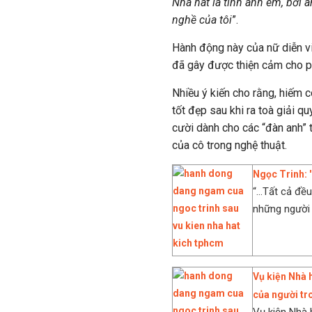
Nhà hát là tình anh em, bởi 
nghề của tôi
”.
Hành động này của nữ diễn vi
đã gây được thiện cảm cho ph
Nhiều ý kiến cho rằng, hiếm 
tốt đẹp sau khi ra toà giải qu
cười dành cho các “đàn anh” 
của cô trong nghệ thuật.
Ngọc Trinh: 
“...Tất cả đề
những người tô
Vụ kiện Nhà 
của người tro