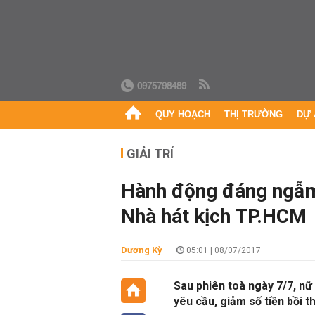
0975798489
QUY HOẠCH
THỊ TRƯỜNG
DỰ 
GIẢI TRÍ
Hành động đáng ngẫm 
Nhà hát kịch TP.HCM
Dương Kỳ
05:01 | 08/07/2017
Sau phiên toà ngày 7/7, nữ 
yêu cầu, giảm số tiền bồi 