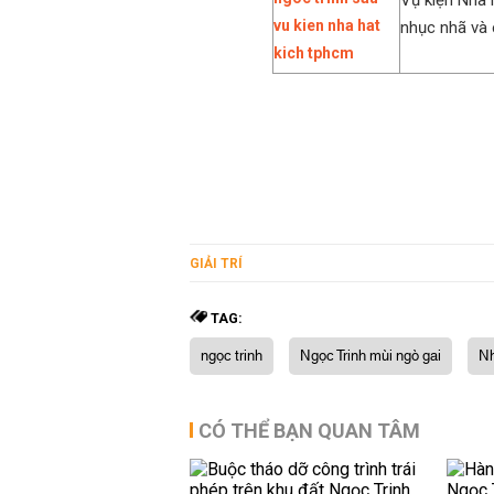
Vụ kiện Nhà 
nhục nhã và ê
GIẢI TRÍ
TAG:
ngọc trinh
Ngọc Trinh mùi ngò gai
Nh
CÓ THỂ BẠN QUAN TÂM