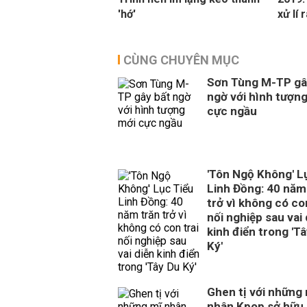
'hớ'
xử lí 
CÙNG CHUYÊN MỤC
Sơn Tùng M-TP gâ
ngờ với hình tượn
cực ngầu
'Tôn Ngộ Không' L
Linh Đồng: 40 năm
trở vì không có con
nối nghiệp sau vai 
kinh điển trong 'T
Ký'
Ghen tị với những
nhân Kpop sở hữu 