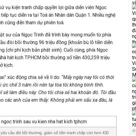
xử vụ kiện tranh chấp quyền lợi giữa diễn viên Ngọc
tiếp tục diễn ra tại Toà án Nhân dân Quận 1. Nhiều nghệ
nh cũng đến tham dự phiên toà.
uật sư của Ngọc Trinh đã trình bày mong muốn từ phía
cầu đòi bồi thường 96 triệu đồng (khoản bù lỗ tiền diễn
ng (chi phí kịch bản phát sinh). Cuối cùng, phía Ngọc
 Nhà hát kịch TP.HCM bồi thường số tiền 430,259 triệu
ở kịch.
ai” xúc động chia sẻ về lí do:
“Mấy ngày nay tôi có thời
i ức chế 3 năm rồi nên tại tòa tôi không bình tĩnh.
ĩ sẽ làm điều này. Cho tôi chia sẻ hai khoản đó. Tôi đầu
ho các anh của em thấy: Không phải em xấu xa đâu, là
2 yêu cầu đòi bồi thường, giảm số tiền tranh chấp còn hơn 430