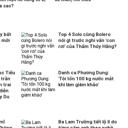
ra sao?
y bất
Top 4 Solo cùng Bolero
g mới
nói gì trước nghi vấn 'con
rơi' của Thẩm Thúy Hằng?
ục Tiểu
Danh ca Phương Dung:
 trăn
'Tôi tốn 100 kg nước mắt
 trai
khi làm giám khảo'
diễn
ây Du
 mĩ
Ba Lam Trường tiết lộ lí do
'hông
từng cấm anh theo nghề