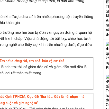
anh Khánh Hoàng từng là cấp trên, là đàn anh trong
ên khi được chia sẻ trên nhiều phương tiện truyền thông
ía khán giả.
có trường nào hai bên bị đơn và nguyên đơn giữ quan hệ
yết tranh chấp. Việc chủ động tới bắt tay, chào hỏi, tươi
trong nghề cho thấy sự kính trên nhường dưới, đạo đức
'Em hết đường rồi, em phải bảo vệ em thôi'
u là anh trai tôi, cả giám đốc cũ và giám đốc mới đều là
i coi rất thân thiết trong ...
hát Kịch TPHCM, Cựu GĐ Nhà hát: 'Đây là nỗi nhục nhã
ng cuộc và giới nghệ sĩ'