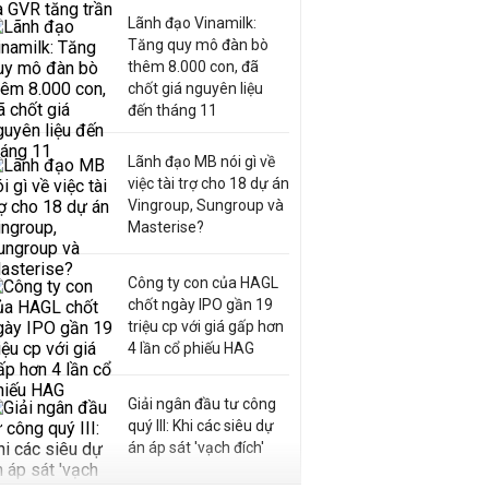
Lãnh đạo Vinamilk:
Tăng quy mô đàn bò
thêm 8.000 con, đã
chốt giá nguyên liệu
đến tháng 11
Lãnh đạo MB nói gì về
việc tài trợ cho 18 dự án
Vingroup, Sungroup và
Masterise?
Công ty con của HAGL
chốt ngày IPO gần 19
triệu cp với giá gấp hơn
4 lần cổ phiếu HAG
Giải ngân đầu tư công
quý III: Khi các siêu dự
án áp sát 'vạch đích'