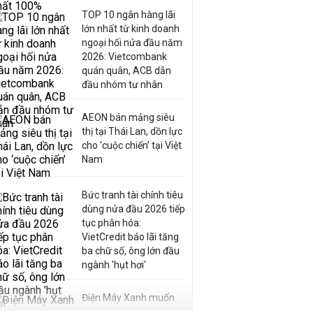
TOP 10 ngân hàng lãi
lớn nhất từ kinh doanh
ngoại hối nửa đầu năm
2026: Vietcombank
quán quân, ACB dẫn
đầu nhóm tư nhân
AEON bán mảng siêu
thị tại Thái Lan, dồn lực
cho ‘cuộc chiến’ tại Việt
Nam
Bức tranh tài chính tiêu
dùng nửa đầu 2026 tiếp
tục phân hóa:
VietCredit báo lãi tăng
ba chữ số, ông lớn đầu
ngành 'hụt hơi'
Điện Máy Xanh muốn
phát hành cổ phiếu với