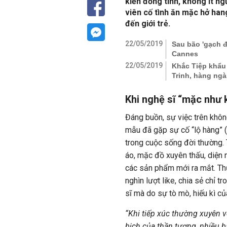
kiến đồng tình, không ít ng
viên cố tình ăn mặc hở han
đến giới trẻ.
22/05/2019
Sau bão 'gạch đ
Cannes
22/05/2019
Khắc Tiệp khẩu
Trinh, hàng ng
Khi nghệ sĩ “mặc như
Đáng buồn, sự việc trên không
mẫu đã gặp sự cố “lộ hàng” (
trong cuộc sống đời thường. 
áo, mặc đồ xuyên thấu, diện 
các sản phẩm mới ra mắt. Thự
nghìn lượt like, chia sẻ chỉ 
sĩ mà do sự tò mò, hiếu kì củ
“Khi tiếp xúc thường xuyên 
bịch của thần tượng, nhiều bạ