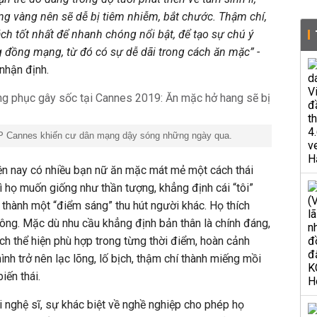
ng vàng nên sẽ dễ bị tiêm nhiễm, bắt chước. Thậm chí,
ch tốt nhất để nhanh chóng nổi bật, để tạo sự chú ý
g đồng mạng, từ đó có sự dễ dãi trong cách ăn mặc” -
nhận định.
HP Cannes khiến cư dân mạng dậy sóng những ngày qua.
ện nay có nhiều bạn nữ ăn mặc mát mẻ một cách thái
ì họ muốn giống như thần tượng, khẳng định cái “tôi”
 thành một “điểm sáng” thu hút người khác. Họ thích
 đông. Mặc dù nhu cầu khẳng định bản thân là chính đáng,
ch thể hiện phù hợp trong từng thời điểm, hoàn cảnh
nh trở nên lạc lõng, lố bịch, thậm chí thành miếng mồi
iến thái.
ới nghệ sĩ, sự khác biệt về nghề nghiệp cho phép họ