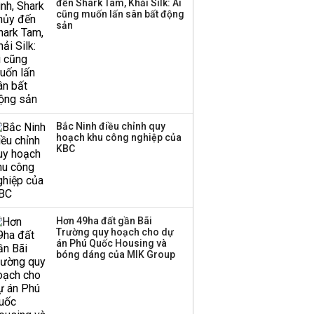
đến Shark Tam, Khải Silk: Ai
Huấn Hoa Hồng bỗng
cũng muốn lấn sân bất động
dưng ‘biến mất’, một
sản
công ty khác đã giải thể
Bắc Ninh điều chỉnh quy
hoạch khu công nghiệp của
KBC
Hơn 49ha đất gần Bãi
Trường quy hoạch cho dự
án Phú Quốc Housing và
bóng dáng của MIK Group