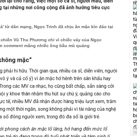
ười lại cho rằng, việc một số ca sĩ, người mẫu, diễn
g tại những nơi công cộng đã ảnh hưởng tiêu cực
á' từ dân mạng, Ngọc Trinh đã chịu ăn mặc kín đáo tại
 chiến Vũ Thu Phương chỉ vì chiếc váy của Ngọc
àn comment mắng nhiếc ông bầu mù quáng
 không mặc”
 phải hi hữu. Thời gian qua, nhiều ca sĩ, diễn viên, người
vô ý và cả cố ý) vì ăn mặc hớ hênh trên sân khấu hay
Trong các MV ca nhạc, họ cũng bất chấp, sẵn sàng cởi
nội y khoe thân nhằm thu hút sự chú ý, quảng cáo cho
c tế, nhiều MV đã nhận được hàng triệu lượt xem, trăm
trong một thời ngắn, song không phải vì tài năng của nghệ
a số đông người xem, trong đó đa số là giới trẻ.
với phong cách ăn mặc lố lăng, hở hang đến mức lố
n trẻ do đang trong độ tuổi phát triển về tâm sinh lí,