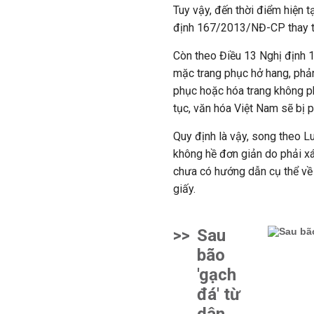
Tuy vậy, đến thời điểm hiện t
định 167/2013/NĐ-CP thay th
Còn theo Điều 13 Nghị định 
mặc trang phục hở hang, phản
phục hoặc hóa trang không p
tục, văn hóa Việt Nam sẽ bị p
Quy định là vậy, song theo L
không hề đơn giản do phải xá
chưa có hướng dẫn cụ thể về
giấy.
>>
Sau
bão
'gạch
đá' từ