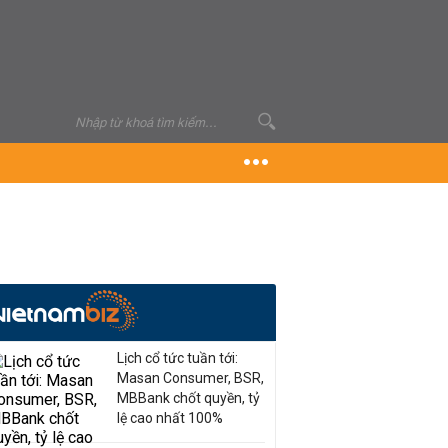
Lịch cổ tức tuần tới:
Masan Consumer, BSR,
MBBank chốt quyền, tỷ
lệ cao nhất 100%