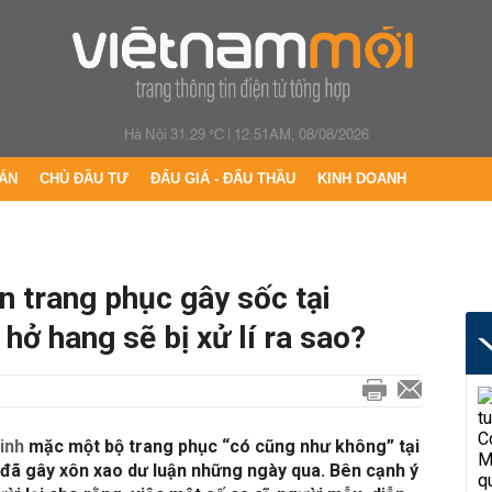
Hà Nội 31.29 °C
|
12:51AM, 08/08/2026
ÁN
CHỦ ĐẦU TƯ
ĐẤU GIÁ - ĐẤU THẦU
KINH DOANH
n trang phục gây sốc tại
ở hang sẽ bị xử lí ra sao?
inh
mặc một bộ trang phục “có cũng như không” tại
ã gây xôn xao dư luận những ngày qua. Bên cạnh ý