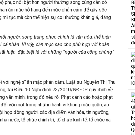
ộ phục nổi bật hơn người thường song cũng cần có
nhân ăn mặc hở hang đến mức phản cảm để gây sốc
ng mĩ tục mà còn thể hiện sự coi thường khán giả, đáng
ỗi người, song trang phục chính là văn hóa, thể hiện
i cá nhân. Vì vậy, cần mặc sao cho phù hợp với hoàn
uất hiện, đặc biệt là với những “người của công chúng”
đối với nghệ sĩ ăn mặc phản cảm, Luật sư Nguyễn Thị Thu
ằng, tại Điều 10 Nghị định 73/2010/NĐ-CP quy định về
ng văn minh, trong đó nêu rõ: Phạt cảnh cáo hoặc phạt
 đối với một trong những hành vi không mặc quần, áo
ội họp đông người, các địa điểm văn hóa, tín ngưỡng,
hà nước, tổ chức chính trị, tổ chức kinh tế, tổ chức xã