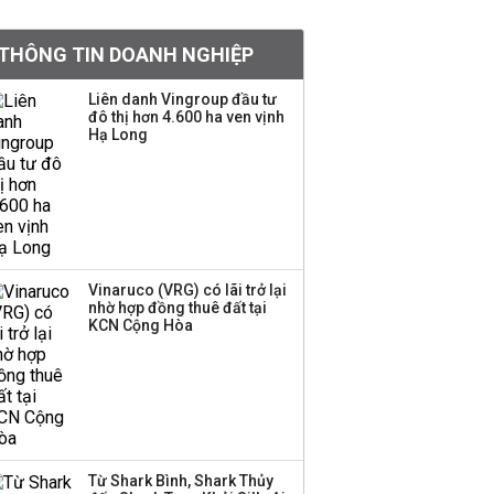
tỷ lệ 1:1 để tăng thanh
khoản
THÔNG TIN DOANH NGHIỆP
Sau nhịp điều chỉnh
Liên danh Vingroup đầu tư
đô thị hơn 4.600 ha ven vịnh
mạnh, CTCK nhìn thấy
Hạ Long
cơ hội ở nhóm cổ phiếu
nào?
Một thương hiệu thời
trang Việt đóng cửa
sau 5 năm hoạt động,
thanh lý toàn bộ cửa
Vinaruco (VRG) có lãi trở lại
nhờ hợp đồng thuê đất tại
hàng
KCN Cộng Hòa
DatVietVAC lãi sau thuế
135 tỷ đồng nửa đầu
năm, dồn 6 concert vào
cuối năm
Từ Shark Bình, Shark Thủy
Công ty 100 tỷ của