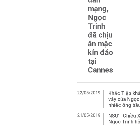
dân
mạng,
Ngọc
Trinh
đã chịu
ăn mặc
kín đáo
tại
Cannes
22/05/2019
Khắc Tiệp khẩ
váy của Ngọc
nhiếc ông bầ
21/05/2019
NSƯT Chiều Xu
Ngọc Trinh h