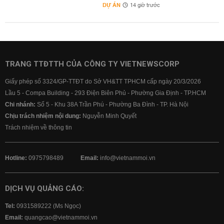
DỰ ÁN
14 giờ trước
TRANG TTĐTTH CỦA CÔNG TY VIETNEWSCORP
Giấy phép số 3324/GP-TTĐT do Sở VH&TT TPHCM cấp ngày 20/3/2026
Lầu 5 - Compa Building - 293 Điện Biên Phủ - Phường Gia Định - TP.HCM
Chi nhánh:
Số 5 - Khu 38A Trần Phú - Phường Ba Đình - TP. Hà Nội
Chịu trách nhiệm nội dung:
Nguyễn Minh Quyết
Trách nhiệm về thông tin
Hotline:
0975798489
Email:
info@vietnammoi.vn
DỊCH VỤ QUẢNG CÁO:
Tel:
0931589222 (Ms Ngọc)
Email:
quangcao@vietnammoi.vn