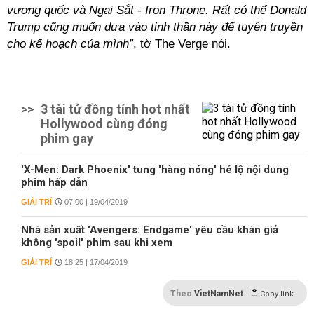
vương quốc và Ngai Sắt - Iron Throne. Rất có thể Donald
Trump cũng muốn dựa vào tinh thần này để tuyên truyền
cho kế hoạch của mình”
, tờ The Verge nói.
>>
3 tài tử đồng tính hot nhất
Hollywood cùng đóng
phim gay
'X-Men: Dark Phoenix' tung 'hàng nóng' hé lộ nội dung
phim hấp dẫn
GIẢI TRÍ
07:00 | 19/04/2019
Nhà sản xuất 'Avengers: Endgame' yêu cầu khán giả
không 'spoil' phim sau khi xem
GIẢI TRÍ
18:25 | 17/04/2019
Theo
VietNamNet
Copy link