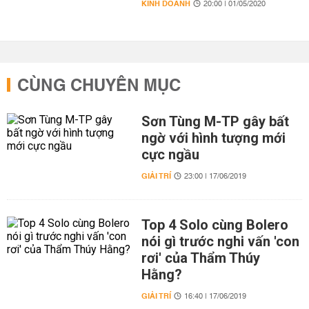
KINH DOANH
20:00 | 01/05/2020
CÙNG CHUYÊN MỤC
Sơn Tùng M-TP gây bất
ngờ với hình tượng mới
cực ngầu
GIẢI TRÍ
23:00 | 17/06/2019
Top 4 Solo cùng Bolero
nói gì trước nghi vấn 'con
rơi' của Thẩm Thúy
Hằng?
GIẢI TRÍ
16:40 | 17/06/2019