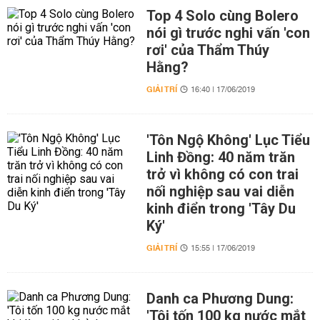
Top 4 Solo cùng Bolero
nói gì trước nghi vấn 'con
rơi' của Thẩm Thúy
Hằng?
GIẢI TRÍ
16:40 | 17/06/2019
'Tôn Ngộ Không' Lục Tiểu
Linh Đồng: 40 năm trăn
trở vì không có con trai
nối nghiệp sau vai diễn
kinh điển trong 'Tây Du
Ký'
GIẢI TRÍ
15:55 | 17/06/2019
Danh ca Phương Dung:
'Tôi tốn 100 kg nước mắt