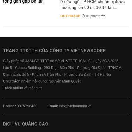
ở cửa ngõ TP HCM chuẩn bị được
mở rộng lên 60 m, 10-14 làn...
QUY HOẠCH
01 phút trước
TRANG TTĐTTH CỦA CÔNG TY VIETNEWSCORP
Giấy phép số 3324/GP-TTĐT do Sở VH&TT TPHCM cấp ngày 20/3/2026
Lầu 5 - Compa Building - 293 Điện Biên Phủ - Phường Gia Định - TP.HCM
Chi nhánh:
Số 5 - Khu 38A Trần Phú - Phường Ba Đình - TP. Hà Nội
Chịu trách nhiệm nội dung:
Nguyễn Minh Quyết
Trách nhiệm về thông tin
Hotline:
0975798489
Email:
info@vietnammoi.vn
DỊCH VỤ QUẢNG CÁO: