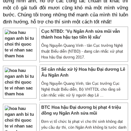
dựng hình ảnh, hỗ trợ các công tác chuẩn bị khác thì
một cô gái tuổi đôi mươi cũng khó mà một mình vững
bước. Chúng tôi trong những thế mạnh của mình thì luôn
định hướng, hỗ trợ cho thí sinh một cách tốt nhất!
Cục NTBD: 'Vụ Ngân Anh sửa mũi vẫn
thành hoa hậu tạo tiền lệ xấu'
Ông Nguyễn Quang Vinh - tân Cục trưởng Nghệ
thuật Biểu diễn (NTBD) - đang cân nhắc xử phạt
Hoa hậu Đại dương 2017.
Sẽ cân nhắc xử lý Hoa hậu Đại dương Lê
Âu Ngân Anh
Ông Nguyễn Quang Vinh, tân Cục trưởng Cục
Nghệ thuật Biểu diễn, Bộ VHTTDL cho rằng sẽ
cân nhắc việc xử lý người đẹp Lê ...
BTC Hoa hậu Đại dương bị phạt 4 triệu
đồng vụ Ngân Anh sửa mũi
Đơn vị tổ chức bị phạt vì cho thí sinh không đạt
yêu cầu dự thi, còn Ngân Anh không bị tước danh