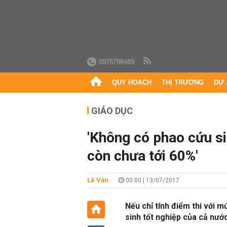
0975798489
QUY HOẠCH
THỊ TRƯỜNG
DỰ 
GIÁO DỤC
'Không có phao cứu sin
còn chưa tới 60%'
Lê Văn
00:00 | 13/07/2017
Nếu chỉ tính điểm thi với mứ
sinh tốt nghiệp của cả nướ