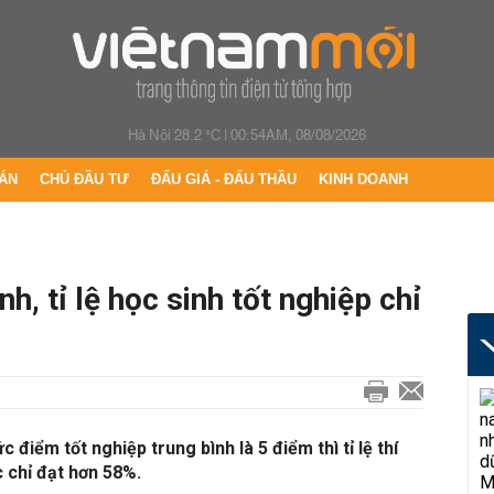
Hà Nội 28.2 °C
|
00:54AM, 08/08/2026
ÁN
CHỦ ĐẦU TƯ
ĐẤU GIÁ - ĐẤU THẦU
KINH DOANH
h, tỉ lệ học sinh tốt nghiệp chỉ
c điểm tốt nghiệp trung bình là 5 điểm thì tỉ lệ thí
c chỉ đạt hơn 58%.