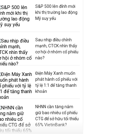
S&P 500 lên đỉnh mới
khi thị trường lao động
Mỹ suy yếu
Sau nhịp điều chỉnh
mạnh, CTCK nhìn thấy
cơ hội ở nhóm cổ phiếu
nào?
Điện Máy Xanh muốn
phát hành cổ phiếu với
tỷ lệ 1:1 để tăng thanh
khoản
NHNN cần tăng nắm
giữ bao nhiêu cổ phiếu
CTG để sở hữu tối thiểu
65% VietinBank?