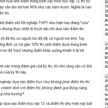
ột nửa tính điểm trung bình các môn học lớp 12 thì tôi
 nay vẫn lên tới hơn 90% như các năm trước. Nghĩa là cao
m thi.
tính điểm xét tốt nghiệp THPT như hiện nay đang "cứu"
 nhưng thực chất là trượt nếu chỉ dựa vào điểm thi.
 về đề thi, có người nói đề dễ, có người nói khó. Tuy
ng Anh, có tới gần 70% thí sinh điểm dưới trung bình.
n nó đã "kéo" những điểm khác xuống khiến tỉ lệ tốt
nh xác trong đánh giá của kỳ thi, tôi cho rằng vẫn có thể
ả của kỳ thi này.
t nghiệp dựa vào điểm học chứ không phải điểm thi thì
 chênh lệch với điểm thi, không đánh giá đúng năng
ng nhà trường?
iệp dựa vào điểm học lớp 12 và điểm thi như hiện nay bắt