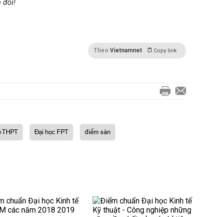
 đổi!
Theo
Vietnamnet
Copy link
ệp THPT
Đại học FPT
điểm sàn