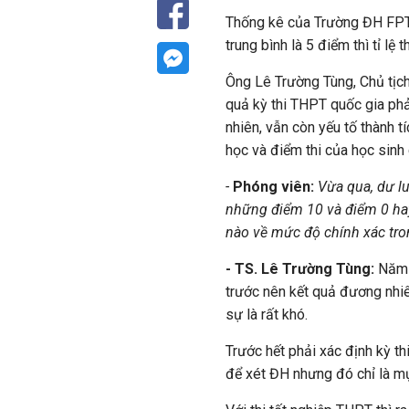
Thống kê của Trường ĐH FPT c
trung bình là 5 điểm thì tỉ lệ
Ông Lê Trường Tùng, Chủ tịc
quả kỳ thi THPT quốc gia phả
nhiên, vẫn còn yếu tố thành t
học và điểm thi của học sinh
-
Phóng viên:
Vừa qua, dư lu
những điểm 10 và điểm 0 ha
nào về mức độ chính xác tron
- TS. Lê Trường Tùng:
Năm 
trước nên kết quả đương nhiê
sự là rất khó.
Trước hết phải xác định kỳ th
để xét ĐH nhưng đó chỉ là mụ