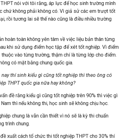
 THPT nói với tôi rằng, áp lực để học sinh trường mình
ực chứ không phải không có. Vì giả sử các em trượt tốt
ại, rồi tương lai sẽ thế nào cũng là điều nhiều trường
 vẫn hoàn toàn không yên tâm về việc liệu bản thân từng
hau khi sử dụng điểm học tập để xét tốt nghiệp. Vì điểm
 thuộc vào từng trường, thậm chí là từng lớp cho điểm.
hông có mặt bằng chung quốc gia.
 nay thí sinh kiểu gì cũng tốt nghiệp thì theo ông có
ghiệp THPT quốc gia nữa hay không?
 vấn đề rằng kiểu gì cũng tốt nghiệp trên 90% thì việc gì
t Nam thì nếu không thi, học sinh sẽ không chịu học.
hiệp chung là vẫn cần thiết vì nó sẽ là kỳ thi chuẩn
g trình chung.
g đề xuất cách tổ chức thi tốt nghiệp THPT cho 30% thí