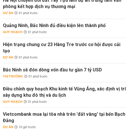
Hà Nội chuyển đổi đất Tây Tựu làm dự án trung tâm văn
phòng kết hợp dịch vụ thương mại
DỰ ÁN
01 phút trước
Quảng Ninh, Bắc Ninh đủ điều kiện lên thành phố
QUY HOẠCH
01 phút trước
Hiện trạng chung cư 23 Hàng Tre trước cơ hội được cải
tạo
DỰ ÁN
01 phút trước
Bắc Ninh sẽ đón dòng vốn đầu tư gần 7 tỷ USD
THỊ TRƯỜNG
01 phút trước
Điều chỉnh quy hoạch Khu kinh tế Vũng Áng, xác định vị trí
xây dựng khu đô thị và du lịch
QUY HOẠCH
01 phút trước
Vietcombank mua lại tòa nhà trên 'đất vàng' tại bến Bạch
Đằng
DỰ ÁN
10 giờ trước