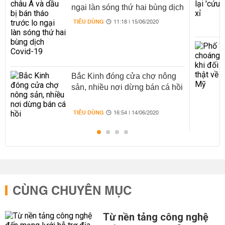
ngại làn sóng thứ hai bùng dịch
Covid-19
TIÊU DÙNG
11:18 | 15/06/2020
Bắc Kinh đóng cửa chợ nông
sản, nhiều nơi dừng bán cá hồi
TIÊU DÙNG
16:54 | 14/06/2020
CÙNG CHUYÊN MỤC
Từ nền tảng công nghệ