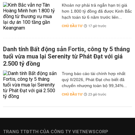
hơn 1.800 tỷ đồng đã được Kinh Bắc
hạch toán từ 6 năm trước liên...
CHỦ ĐẦU TƯ
17 giờ trước
Danh tính Bất động sản Fortis, công ty 5 tháng
tuổi vừa mua lại Serenity từ Phát Đạt với giá
2.500 tỷ đồng
Trong báo cáo tài chính hợp nhất
quý II/2026, Phát Đạt cho biết đã
chuyển nhượng toàn bộ 99,34%...
CHỦ ĐẦU TƯ
23 giờ trước
TRANG TTĐTTH CỦA CÔNG TY VIETNEWSCORP