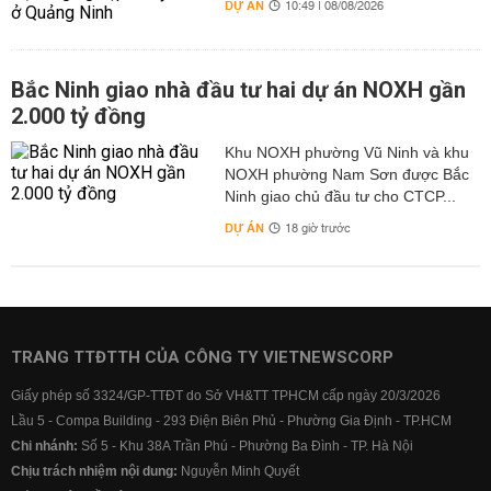
DỰ ÁN
10:49 | 08/08/2026
Bắc Ninh giao nhà đầu tư hai dự án NOXH gần
2.000 tỷ đồng
Khu NOXH phường Vũ Ninh và khu
NOXH phường Nam Sơn được Bắc
Ninh giao chủ đầu tư cho CTCP...
DỰ ÁN
18 giờ trước
TRANG TTĐTTH CỦA CÔNG TY VIETNEWSCORP
Giấy phép số 3324/GP-TTĐT do Sở VH&TT TPHCM cấp ngày 20/3/2026
Lầu 5 - Compa Building - 293 Điện Biên Phủ - Phường Gia Định - TP.HCM
Chi nhánh:
Số 5 - Khu 38A Trần Phú - Phường Ba Đình - TP. Hà Nội
Chịu trách nhiệm nội dung:
Nguyễn Minh Quyết