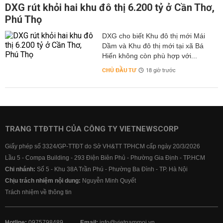
DXG rút khỏi hai khu đô thị 6.200 tỷ ở Cần Thơ,
Phú Thọ
DXG cho biết Khu đô thị mới Mái
Dầm và Khu đô thị mới tại xã Bá
Hiến không còn phù hợp với...
CHỦ ĐẦU TƯ
18 giờ trước
TRANG TTĐTTH CỦA CÔNG TY VIETNEWSCORP
Giấy phép số 3324/GP-TTĐT do Sở VH&TT TPHCM cấp ngày 20/3/2026
Lầu 5 - Compa Building - 293 Điện Biên Phủ - Phường Gia Định - TP.HCM
Chi nhánh:
Số 5 - Khu 38A Trần Phú - Phường Ba Đình - TP. Hà Nội
Chịu trách nhiệm nội dung:
Nguyễn Minh Quyết
Trách nhiệm về thông tin
Hotline:
0975798489
Email:
info@vietnammoi.vn