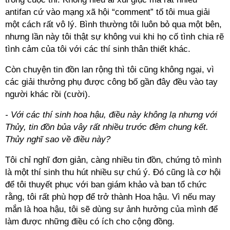
antifan cứ vào mạng xã hội “comment” tố tôi mua giải
một cách rất vô lý. Bình thường tôi luôn bỏ qua một bên,
nhưng lần này tôi thật sự không vui khi họ cố tình chia rẽ
tình cảm của tôi với các thí sinh thân thiết khác.
Còn chuyện tin đồn lan rộng thì tôi cũng không ngại, vì
các giải thưởng phụ được công bố gần đây đều vào tay
người khác rồi (cười).
- Với các thí sinh hoa hậu, điều này không lạ nhưng với
Thủy, tin đồn bủa vây rất nhiều trước đêm chung kết.
Thủy nghĩ sao về điều này?
Tôi chỉ nghĩ đơn giản, càng nhiều tin đồn, chứng tỏ mình
là một thí sinh thu hút nhiều sự chú ý. Đó cũng là cơ hội
để tôi thuyết phục với ban giám khảo và ban tổ chức
rằng, tôi rất phù hợp để trở thành Hoa hậu. Vì nếu may
mắn là hoa hậu, tôi sẽ dùng sự ảnh hưởng của mình để
làm được những điều có ích cho cộng đồng.