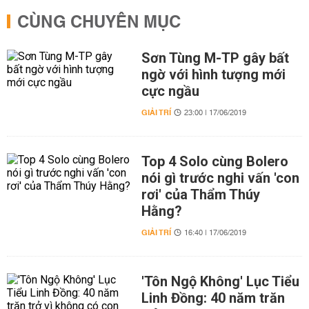
CÙNG CHUYÊN MỤC
Sơn Tùng M-TP gây bất
ngờ với hình tượng mới
cực ngầu
GIẢI TRÍ
23:00 | 17/06/2019
Top 4 Solo cùng Bolero
nói gì trước nghi vấn 'con
rơi' của Thẩm Thúy
Hằng?
GIẢI TRÍ
16:40 | 17/06/2019
'Tôn Ngộ Không' Lục Tiểu
Linh Đồng: 40 năm trăn