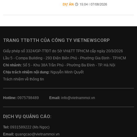
DỰ ÁN
15:04 | 07/08/2026
TRANG TTĐTTH CỦA CÔNG TY VIETNEWSCORP
Giấy phép số 3324/GP-TTĐT do Sở VH&TT TPHCM cấp ngày 20/3/2026
Lầu 5 - Compa Building - 293 Điện Biên Phủ - Phường Gia Định - TP.HCM
Chi nhánh:
Số 5 - Khu 38A Trần Phú - Phường Ba Đình - TP. Hà Nội
Chịu trách nhiệm nội dung:
Nguyễn Minh Quyết
Trách nhiệm về thông tin
Hotline:
0975798489
Email:
info@vietnammoi.vn
DỊCH VỤ QUẢNG CÁO:
Tel:
0931589222 (Ms Ngọc)
Email:
quangcao@vietnammoi.vn