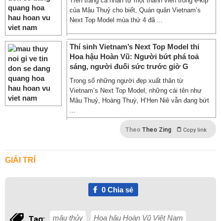
Trên trang cá nhân từ một thành viên trong ê-kip
của Mâu Thuỷ cho biết, Quán quân Vietnam’s
Next Top Model mùa thứ 4 đã ...
Thí sinh Vietnam’s Next Top Model thi
Hoa hậu Hoàn Vũ: Người bứt phá toả
sáng, người đuối sức trước giờ G
Trong số những người đẹp xuất thân từ
Vietnam’s Next Top Model, những cái tên như
Mâu Thuỷ, Hoàng Thuỳ, H’Hen Niê vẫn đang bứt
...
Theo
Theo Zing
Copy link
GIẢI TRÍ
0
Chia sẻ
mâu thủy
Hoa hậu Hoàn Vũ Việt Nam
Tag: