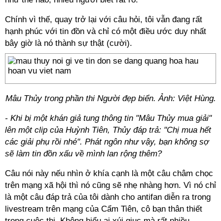
Chính vì thế, quay trở lại với câu hỏi, tôi vẫn đang rất
hạnh phúc với tin đồn và chỉ có một điều ước duy nhất
bây giờ là nó thành sự thật (cười).
Mâu Thủy trong phần thi Người đẹp biển. Ảnh: Việt Hùng.
- Khi bị một khán giả tung thông tin "Mâu Thủy mua giải"
lên một clip của Huỳnh Tiên, Thủy đáp trả: "Chị mua hết
các giải phụ rồi nhé". Phát ngôn như vậy, bạn không sợ
sẽ làm tin đồn xấu về mình lan rộng thêm?
Câu nói này nếu nhìn ở khía cạnh là một câu châm chọc
trên mạng xã hội thì nó cũng sẽ nhẹ nhàng hơn. Vì nó chỉ
là một câu đáp trả của tôi dành cho antifan diễn ra trong
livestream trên mạng của Cẩm Tiên, cô bạn thân thiết
trong cuộc thi. Không hiểu ai xúi giục mà rất nhiều