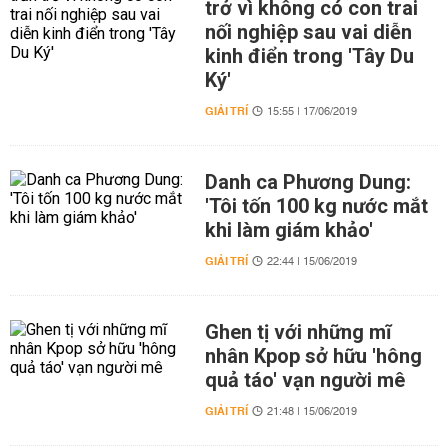
trở vì không có con trai
nối nghiệp sau vai diễn
kinh điển trong 'Tây Du
Ký'
GIẢI TRÍ
15:55 | 17/06/2019
Danh ca Phương Dung:
'Tôi tốn 100 kg nước mắt
khi làm giám khảo'
GIẢI TRÍ
22:44 | 15/06/2019
Ghen tị với những mĩ
nhân Kpop sở hữu 'hông
quả táo' vạn người mê
GIẢI TRÍ
21:48 | 15/06/2019