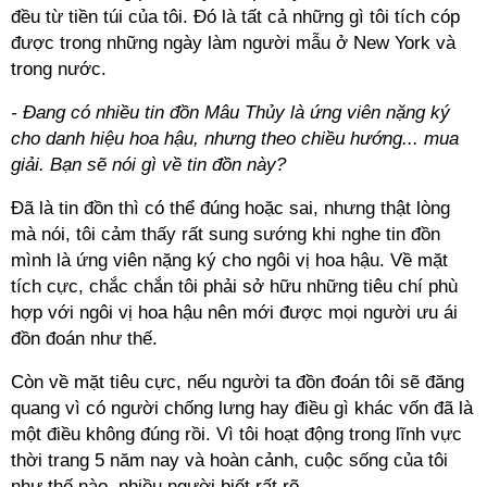
đều từ tiền túi của tôi. Đó là tất cả những gì tôi tích cóp
được trong những ngày làm người mẫu ở New York và
trong nước.
- Đang có nhiều tin đồn Mâu Thủy là ứng viên nặng ký
cho danh hiệu hoa hậu, nhưng theo chiều hướng... mua
giải. Bạn sẽ nói gì về tin đồn này?
Đã là tin đồn thì có thể đúng hoặc sai, nhưng thật lòng
mà nói, tôi cảm thấy rất sung sướng khi nghe tin đồn
mình là ứng viên nặng ký cho ngôi vị hoa hậu. Về mặt
tích cực, chắc chắn tôi phải sở hữu những tiêu chí phù
hợp với ngôi vị hoa hậu nên mới được mọi người ưu ái
đồn đoán như thế.
Còn về mặt tiêu cực, nếu người ta đồn đoán tôi sẽ đăng
quang vì có người chống lưng hay điều gì khác vốn đã là
một điều không đúng rồi. Vì tôi hoạt động trong lĩnh vực
thời trang 5 năm nay và hoàn cảnh, cuộc sống của tôi
như thế nào, nhiều người biết rất rõ.