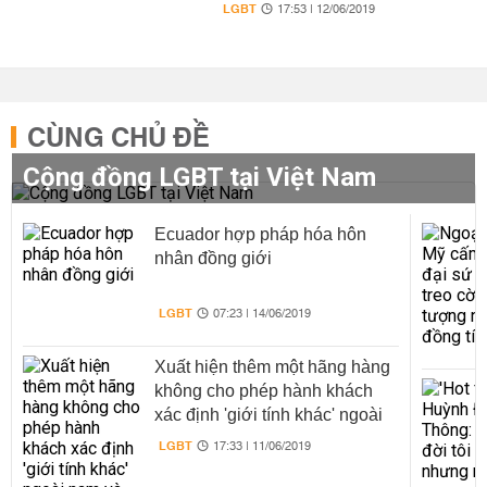
LGBT
17:53 | 12/06/2019
CÙNG CHỦ ĐỀ
Cộng đồng LGBT tại Việt Nam
Ecuador hợp pháp hóa hôn
nhân đồng giới
LGBT
07:23 | 14/06/2019
Xuất hiện thêm một hãng hàng
không cho phép hành khách
xác định 'giới tính khác' ngoài
nam và nữ
LGBT
17:33 | 11/06/2019