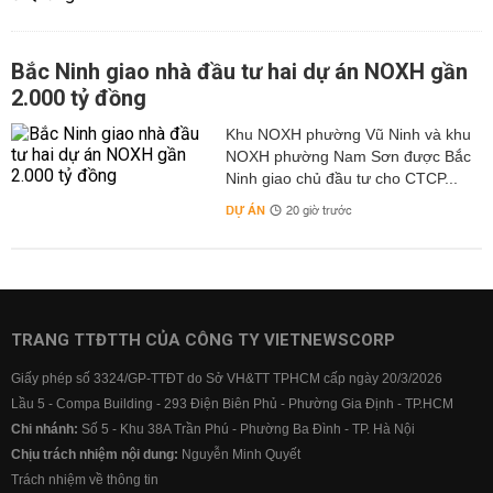
Bắc Ninh giao nhà đầu tư hai dự án NOXH gần
2.000 tỷ đồng
Khu NOXH phường Vũ Ninh và khu
NOXH phường Nam Sơn được Bắc
Ninh giao chủ đầu tư cho CTCP...
DỰ ÁN
20 giờ trước
TRANG TTĐTTH CỦA CÔNG TY VIETNEWSCORP
Giấy phép số 3324/GP-TTĐT do Sở VH&TT TPHCM cấp ngày 20/3/2026
Lầu 5 - Compa Building - 293 Điện Biên Phủ - Phường Gia Định - TP.HCM
Chi nhánh:
Số 5 - Khu 38A Trần Phú - Phường Ba Đình - TP. Hà Nội
Chịu trách nhiệm nội dung:
Nguyễn Minh Quyết
Trách nhiệm về thông tin