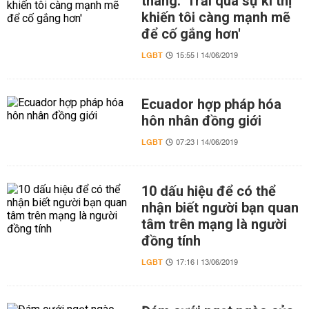
tháng: 'Trải qua sự kì thị
khiến tôi càng mạnh mẽ
để cố gắng hơn'
LGBT
15:55 | 14/06/2019
Ecuador hợp pháp hóa
hôn nhân đồng giới
LGBT
07:23 | 14/06/2019
10 dấu hiệu để có thể
nhận biết người bạn quan
tâm trên mạng là người
đồng tính
LGBT
17:16 | 13/06/2019