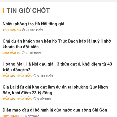
TIN GIỜ CHÓT
Nhiều phòng trọ Hà Nội tăng giá
THỊ TRƯỜNG
01 phút trước
Chủ dự án khách sạn bên hồ Trúc Bạch báo lãi quý II nhờ
khoản thu đột biến
CHỦ ĐẦU TƯ
01 giờ trước
Hoàng Mai, Hà Nội đấu giá 13 thửa đất ở, khởi điểm từ 43
triệu đồng/m2
ĐẤU GIÁ - ĐẤU THẦU
01 giờ trước
Gia Lai đấu giá khu đất làm dự án tại phường Quy Nhơn
Bắc, khởi điểm 23 tỷ đồng
ĐẤU GIÁ - ĐẤU THẦU
6 giờ trước
Diện mạo cầu đi bộ hình lá dừa nước qua sông Sài Gòn
QUY HOẠCH
6 giờ trước