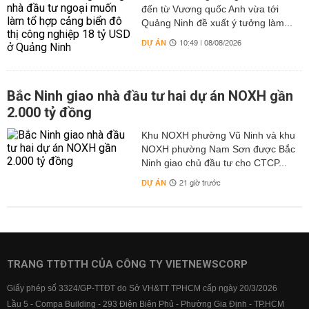
đến từ Vương quốc Anh vừa tới
Quảng Ninh đề xuất ý tưởng làm...
DỰ ÁN
10:49 | 08/08/2026
Bắc Ninh giao nhà đầu tư hai dự án NOXH gần
2.000 tỷ đồng
Khu NOXH phường Vũ Ninh và khu
NOXH phường Nam Sơn được Bắc
Ninh giao chủ đầu tư cho CTCP...
DỰ ÁN
21 giờ trước
TRANG TTĐTTH CỦA CÔNG TY VIETNEWSCORP
Giấy phép số 3324/GP-TTĐT do Sở VH&TT TPHCM cấp ngày 20/3/2026
Lầu 5 - Compa Building - 293 Điện Biên Phủ - Phường Gia Định - TP.HCM