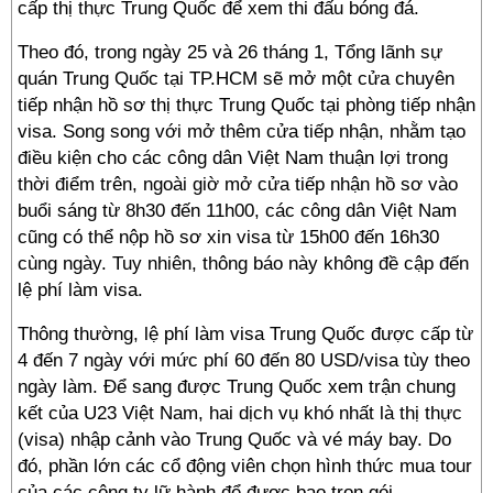
cấp thị thực Trung Quốc để xem thi đấu bóng đá.
Theo đó, trong ngày 25 và 26 tháng 1, Tổng lãnh sự
quán Trung Quốc tại TP.HCM sẽ mở một cửa chuyên
tiếp nhận hồ sơ thị thực Trung Quốc tại phòng tiếp nhận
visa. Song song với mở thêm cửa tiếp nhận, nhằm tạo
điều kiện cho các công dân Việt Nam thuận lợi trong
thời điểm trên, ngoài giờ mở cửa tiếp nhận hồ sơ vào
buổi sáng từ 8h30 đến 11h00, các công dân Việt Nam
cũng có thể nộp hồ sơ xin visa từ 15h00 đến 16h30
cùng ngày. Tuy nhiên, thông báo này không đề cập đến
lệ phí làm visa.
Thông thường, lệ phí làm visa Trung Quốc được cấp từ
4 đến 7 ngày với mức phí 60 đến 80 USD/visa tùy theo
ngày làm. Để sang được Trung Quốc xem trận chung
kết của U23 Việt Nam, hai dịch vụ khó nhất là thị thực
(visa) nhập cảnh vào Trung Quốc và vé máy bay. Do
đó, phần lớn các cổ động viên chọn hình thức mua tour
của các công ty lữ hành để được bao trọn gói.