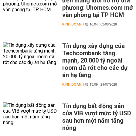
đến mạng lưới hỗ trợ địa
phương: Uhomes.com mở
văn phòng tại TP HCM
KINH DOANH
16:04 | 03/08/2026
Tín dụng xây dựng của
Techcombank tăng
mạnh, 20.000 tỷ ngoài
room đã rót cho các dự
án hạ tầng
KINH DOANH
13:09 | 29/07/2026
Tín dụng bất động sản
của VIB vượt mức tỷ USD
sau hơn một năm tăng
nóng