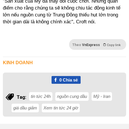
"Sản xuất của Mỹ đã thay đổi cuộc chơi. Nhưng quan
điểm cho rằng chúng ta sẽ không chịu tác động kinh tế
lớn nếu nguồn cung từ Trung Đông thiếu hụt lớn trong
thời gian dài là không chính xác", Croft nói.
Theo
VnExpress
Copy link
KINH DOANH
0
Chia sẻ
tin tức 24h
nguồn cung dầu
Mỹ - Iran
Tag:
giá dầu giảm
Xem tin tức 24 giờ