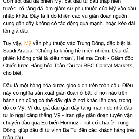
Cơn sốt dầu đá phiến Mỹ, bắt đầu từ đầu thập niên
trước, rõ ràng đã làm giảm sự phụ thuộc của Mỹ vào dầu
nhập khẩu. Đây là lí do khiến các vụ gián đoạn nguồn
cung gần đây không có tác động quá mạnh, hoặc kéo dài
lên giá dầu.
Tuy vậy,
Mỹ
vẫn phụ thuộc vào Trung Đông, đặc biệt là
Saudi Arabia. "Chúng ta không hề miễn nhiễm. Dầu đá
phiến không phải là siêu nhân", Helima Croft - Giám đốc
Chiến lược Hàng hóa Toàn cầu tại RBC Capital Markets,
cho biết.
Dầu là một hàng hóa được giao dịch trên toàn cầu. Điều
này có nghĩa sản xuất gián đoạn ở bất kì nơi nào trên
hành tinh cũng có thể đẩy giá ở nơi khác lên cao, trong
đó có Mỹ. Ví dụ, giá dầu gần đây tăng mạnh do nhà đầu
tư lo ngại căng thẳng Mỹ - Iran gây gián đoạn tuyến vận
chuyển dầu qua Eo biển Hormuz - nút cổ chai ở Trung
Đông, giúp dầu đi từ vịnh Ba Tư đến các khách hàng trên
toàn cầu.