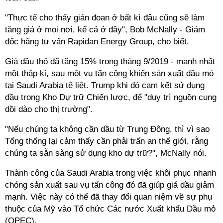
"Thực tế cho thấy gián đoạn ở bất kì đâu cũng sẽ làm
tăng giá ở mọi nơi, kể cả ở đây", Bob McNally - Giám
đốc hãng tư vấn Rapidan Energy Group, cho biết.
Giá dầu thô đã tăng 15% trong tháng 9/2019 - mạnh nhất
một thập kỉ, sau một vụ tấn công khiến sản xuất dầu mỏ
tại Saudi Arabia tê liệt. Trump khi đó cam kết sử dụng
dầu trong Kho Dự trữ Chiến lược, để "duy trì nguồn cung
dồi dào cho thị trường".
"Nếu chúng ta không cần dầu từ Trung Đông, thì vì sao
Tổng thống lại cảm thấy cần phải trấn an thế giới, rằng
chúng ta sẵn sàng sử dụng kho dự trữ?", McNally nói.
Thành công của Saudi Arabia trong việc khôi phục nhanh
chóng sản xuất sau vụ tấn công đó đã giúp giá dầu giảm
mạnh. Việc này có thể đã thay đổi quan niệm về sự phụ
thuộc của Mỹ vào Tổ chức Các nước Xuất khẩu Dầu mỏ
(OPEC).