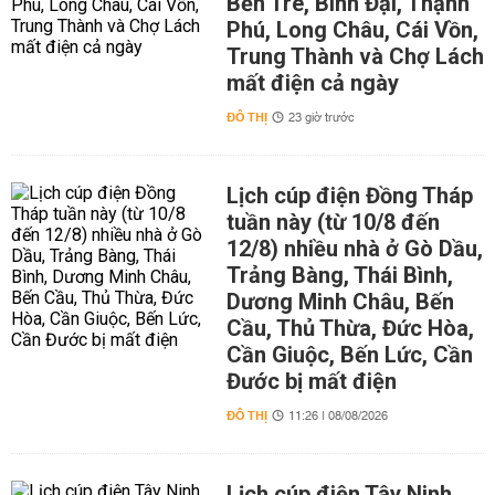
Bến Tre, Bình Đại, Thạnh
Phú, Long Châu, Cái Vồn,
Trung Thành và Chợ Lách
mất điện cả ngày
ĐÔ THỊ
23 giờ trước
Lịch cúp điện Đồng Tháp
tuần này (từ 10/8 đến
12/8) nhiều nhà ở Gò Dầu,
Trảng Bàng, Thái Bình,
Dương Minh Châu, Bến
Cầu, Thủ Thừa, Đức Hòa,
Cần Giuộc, Bến Lức, Cần
Đước bị mất điện
ĐÔ THỊ
11:26 | 08/08/2026
Lịch cúp điện Tây Ninh