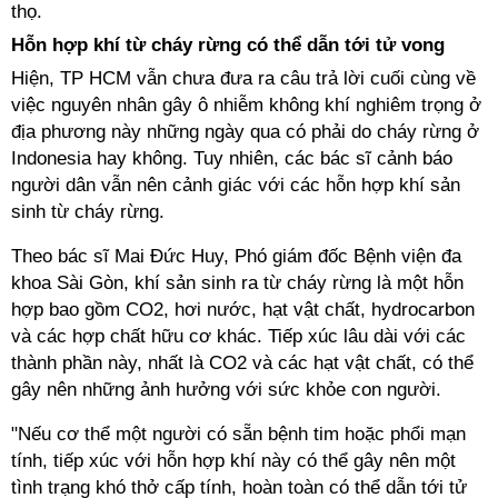
thọ.
Hỗn hợp khí từ cháy rừng có thể dẫn tới tử vong
Hiện,
TP HCM
vẫn chưa đưa ra câu trả lời cuối cùng về
việc nguyên nhân gây ô nhiễm không khí nghiêm trọng ở
địa phương này những ngày qua có phải do cháy rừng ở
Indonesia hay không. Tuy nhiên, các bác sĩ cảnh báo
người dân vẫn nên cảnh giác với các hỗn hợp khí sản
sinh từ cháy rừng.
Theo bác sĩ Mai Đức Huy, Phó giám đốc Bệnh viện đa
khoa Sài Gòn, khí sản sinh ra từ cháy rừng là một hỗn
hợp bao gồm CO2, hơi nước, hạt vật chất, hydrocarbon
và các hợp chất hữu cơ khác. Tiếp xúc lâu dài với các
thành phần này, nhất là CO2 và các hạt vật chất, có thể
gây nên những ảnh hưởng với sức khỏe con người.
"Nếu cơ thể một người có sẵn bệnh tim hoặc phổi mạn
tính, tiếp xúc với hỗn hợp khí này có thể gây nên một
tình trạng khó thở cấp tính, hoàn toàn có thể dẫn tới tử