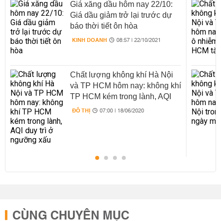
Giá xăng dầu hôm nay 22/10:
Giá dầu giảm trở lại trước dự
báo thời tiết ôn hòa
KINH DOANH
08:57 | 22/10/2021
Chất lượng không khí Hà Nội
và TP HCM hôm nay: không khí
TP HCM kém trong lành, AQI
duy trì ở ngưỡng xấu
ĐÔ THỊ
07:00 | 18/06/2020
CÙNG CHUYÊN MỤC