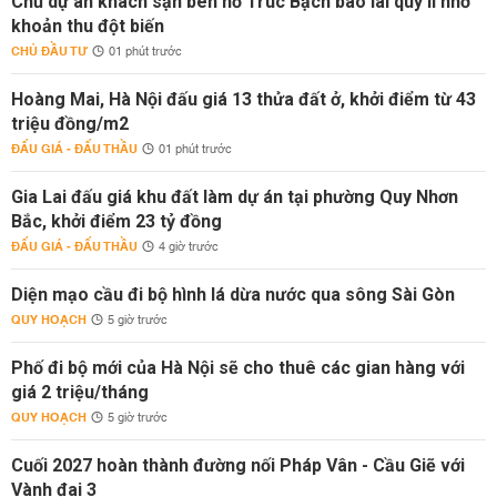
Chủ dự án khách sạn bên hồ Trúc Bạch báo lãi quý II nhờ
khoản thu đột biến
CHỦ ĐẦU TƯ
01 phút trước
Hoàng Mai, Hà Nội đấu giá 13 thửa đất ở, khởi điểm từ 43
triệu đồng/m2
ĐẤU GIÁ - ĐẤU THẦU
01 phút trước
Gia Lai đấu giá khu đất làm dự án tại phường Quy Nhơn
Bắc, khởi điểm 23 tỷ đồng
ĐẤU GIÁ - ĐẤU THẦU
4 giờ trước
Diện mạo cầu đi bộ hình lá dừa nước qua sông Sài Gòn
QUY HOẠCH
5 giờ trước
Phố đi bộ mới của Hà Nội sẽ cho thuê các gian hàng với
giá 2 triệu/tháng
QUY HOẠCH
5 giờ trước
Cuối 2027 hoàn thành đường nối Pháp Vân - Cầu Giẽ với
Vành đai 3