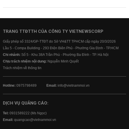
TRANG TTĐTTH CỦA CÔNG TY VIETNEWSCORP
Giấy phép số 3324/GP-TTĐT do Sở VH&TT TPHCM cấp ngày 20/3/2026
Lầu 5 - Compa Building - 293 Điện Biên Phủ - Phường Gia Định - TP.HCM
Chi nhánh:
Số 5 - Khu 38A Trần Phú - Phường Ba Đình - TP. Hà Nội
Chịu trách nhiệm nội dung:
Nguyễn Minh Quyết
Trách nhiệm về thông tin
Hotline:
0975798489
Email:
info@vietnammoi.vn
DỊCH VỤ QUẢNG CÁO:
Tel:
0931589222 (Ms Ngọc)
Email:
quangcao@vietnammoi.vn