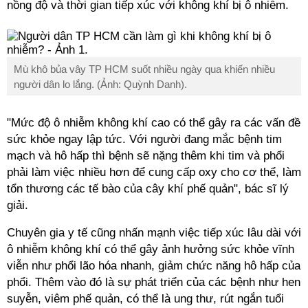
nồng độ và thời gian tiếp xúc với không khí bị ô nhiễm.
Mù khô bủa vây
TP HCM
suốt nhiều ngày qua khiến nhiều
người dân lo lắng. (Ảnh: Quỳnh Danh).
"Mức độ ô nhiễm không khí cao có thể gây ra các vấn đề
sức khỏe ngay lập tức. Với người đang mắc bệnh tim
mạch và hô hấp thì bệnh sẽ nặng thêm khi tim và phổi
phải làm việc nhiều hơn để cung cấp oxy cho cơ thể, làm
tổn thương các tế bào của cây khí phế quản", bác sĩ lý
giải.
Chuyên gia y tế cũng nhấn mạnh việc tiếp xúc lâu dài với
ô nhiễm không khí có thể gây ảnh hưởng sức khỏe vĩnh
viễn như phổi lão hóa nhanh, giảm chức năng hô hấp của
phổi. Thêm vào đó là sự phát triển của các bệnh như hen
suyễn, viêm phế quản, có thể là ung thư, rút ngắn tuổi