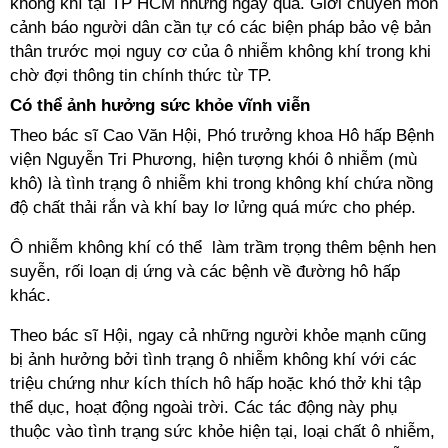
không khí tại
TP HCM
những ngày qua. Giới chuyên môn
cảnh báo người dân cần tự có các biện pháp bảo vệ bản
thân trước mọi nguy cơ của ô nhiễm không khí trong khi
chờ đợi thông tin chính thức từ TP.
Có thể ảnh hưởng sức khỏe vĩnh viễn
Theo bác sĩ Cao Văn Hội, Phó trưởng khoa Hô hấp Bệnh
viện Nguyễn Tri Phương, hiện tượng khói ô nhiễm (mù
khô) là tình trạng ô nhiễm khi trong không khí chứa nồng
độ chất thải rắn và khí bay lơ lửng quá mức cho phép.
Ô nhiễm không khí có thể làm trầm trọng thêm bệnh hen
suyễn, rối loạn dị ứng và các bệnh về đường hô hấp
khác.
Theo bác sĩ Hội, ngay cả những người khỏe mạnh cũng
bị ảnh hưởng bởi tình trạng ô nhiễm không khí với các
triệu chứng như kích thích hô hấp hoặc khó thở khi tập
thể dục, hoạt động ngoài trời. Các tác động này phụ
thuộc vào tình trạng sức khỏe hiện tại, loại chất ô nhiễm,