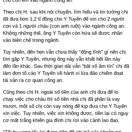
cho con em vào ngành công an.
Theo chị H. sau khi nói chuyện, tìm hiểu và tin tưởng chị
đã đưa hơn 1,2 tỉ đồng cho Y Tuyến để xin cho 2 người
con và 1 người cháu (con anh ruột) vào ngành công an.
Không những thế, ông Y Tuyến còn hứa sẽ được nhận
vào biên chế trong ngành.
Tuy nhiên, đến hẹn vẫn chưa thấy “động tĩnh” gì nên chị
tìm gặp Y Tuyến, nhưng ông này vẫn khất hết lần này
đến lần khác. Sau thời gian dài vẫn “bặt vô âm tín” chị đã
làm đơn tố cáo Y Tuyến về hành vi lừa đảo chiếm đoạt
tài sản ra cơ quan công an.
Cũng theo chị H. ngoài số tiền của anh chị đưa để lo
chạy việc cho cháu thì số tiền nhà chị đã phần là vay
mượn, một số chị còn vay nóng để kịp đưa cho Y Tuyến
xin việc. Tuy nhiên, việc xin không được, tiền lại có nguy
cơ mất trắng khiến gia đình chị rơi vào cảnh lao đao.