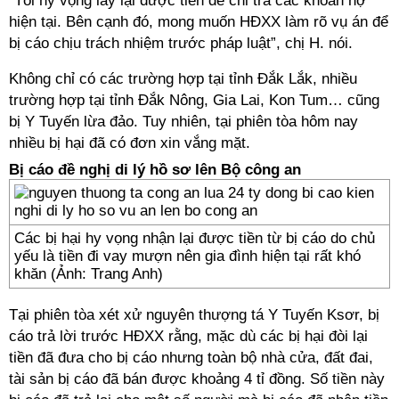
“Tôi hy vọng lấy lại được tiền để chi trả các khoản nợ
hiện tại. Bên cạnh đó, mong muốn HĐXX làm rõ vụ án để
bị cáo chịu trách nhiệm trước pháp luật”, chị H. nói.
Không chỉ có các trường hợp tại tỉnh Đắk Lắk, nhiều
trường hợp tại tỉnh Đắk Nông, Gia Lai, Kon Tum… cũng
bị Y Tuyến lừa đảo. Tuy nhiên, tại phiên tòa hôm nay
nhiều bị hại đã có đơn xin vắng mặt.
Bị cáo đề nghị di lý hồ sơ lên Bộ công an
Các bị hại hy vọng nhận lại được tiền từ bị cáo do chủ
yếu là tiền đi vay mượn nên gia đình hiện tại rất khó
khăn (Ảnh: Trang Anh)
Tại phiên tòa xét xử nguyên thượng tá Y Tuyến Ksơr, bị
cáo trả lời trước HĐXX rằng, mặc dù các bị hại đòi lại
tiền đã đưa cho bị cáo nhưng toàn bộ nhà cửa, đất đai,
tài sản bị cáo đã bán được khoảng 4 tỉ đồng. Số tiền này