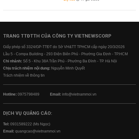
TRANG TTĐTTH CỦA CÔNG TY VIETNEWSCORP
Giấy phép số 3324/GP-TTĐT do Sở VH&TT TPHCM cấp ngày 20/3/2026
Lầu 5 - Compa Building - 293 Điện Biên Phủ - Phường Gia Định - TP.HCM
Chi nhánh:
Số 5 - Khu 38A Trần Phú - Phường Ba Đình - TP. Hà Nội
Chịu trách nhiệm nội dung:
Nguyễn Minh Quyết
Trách nhiệm về thông tin
Hotline:
0975798489
Email:
info@vietnammoi.vn
DỊCH VỤ QUẢNG CÁO:
Tel:
0931589222 (Ms Ngọc)
Email:
quangcao@vietnammoi.vn