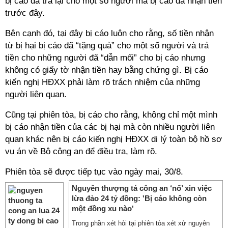
bị cáo đã trả lại cho một số người mà bị cáo đã nhận tiền
trước đây.
Bên cạnh đó, tại đây bị cáo luôn cho rằng, số tiền nhận
từ bị hại bị cáo đã “tặng quà” cho một số người và trả
tiền cho những người đã “dẫn mối” cho bị cáo nhưng
không có giấy tờ nhận tiền hay bằng chứng gì. Bị cáo
kiến nghị HĐXX phải làm rõ trách nhiệm của những
người liên quan.
Cũng tại phiên tòa, bị cáo cho rằng, không chỉ một mình
bị cáo nhận tiền của các bị hại mà còn nhiều người liên
quan khác nên bị cáo kiến nghị HĐXX di lý toàn bộ hồ sơ
vụ án về Bộ công an để điều tra, làm rõ.
Phiên tòa sẽ được tiếp tục vào ngày mai, 30/8.
Nguyên thượng tá công an ‘nổ’ xin việc
lừa đảo 24 tỷ đồng: 'Bị cáo không còn
một đồng xu nào'
Trong phần xét hỏi tại phiên tòa xét xử nguyên