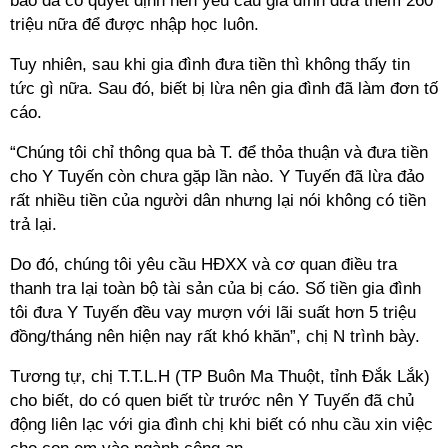
báo đã có quyết định nên yêu cầu gia đình đưa thêm 260
triệu nữa để được nhập học luôn.
Tuy nhiên, sau khi gia đình đưa tiền thì không thấy tin
tức gì nữa. Sau đó, biết bị lừa nên gia đình đã làm đơn tố
cáo.
“Chúng tôi chỉ thông qua bà T. để thỏa thuận và đưa tiền
cho Y Tuyến còn chưa gặp lần nào. Y Tuyến đã lừa đảo
rất nhiều tiền của người dân nhưng lại nói không có tiền
trả lại.
Do đó, chúng tôi yêu cầu HĐXX và cơ quan điều tra
thanh tra lại toàn bộ tài sản của bị cáo. Số tiền gia đình
tôi đưa Y Tuyến đều vay mượn với lãi suất hơn 5 triệu
đồng/tháng nên hiện nay rất khó khăn”, chị N trình bày.
Tương tự, chị T.T.L.H (TP Buôn Ma Thuột, tỉnh Đắk Lắk)
cho biết, do có quen biết từ trước nên Y Tuyến đã chủ
động liên lạc với gia đình chị khi biết có nhu cầu xin việc