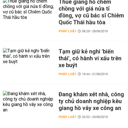
Thuê giang hồ chém
chồng với giá nửa tỉ
đồng, vợ cũ bác sĩ Chiêm
Quốc Thái hầu tòa
PHÁP LUẬT
08:29 | 26/06/2019
Tạm giữ kẻ nghi 'biến
thái', có hành vi xấu trên
xe buýt
PHÁP LUẬT
19:44 | 21/06/2019
Đang khám xét nhà, công
ty chủ doanh nghiệp kêu
giang hồ vây xe công an
PHÁP LUẬT
20:02 | 20/06/2019