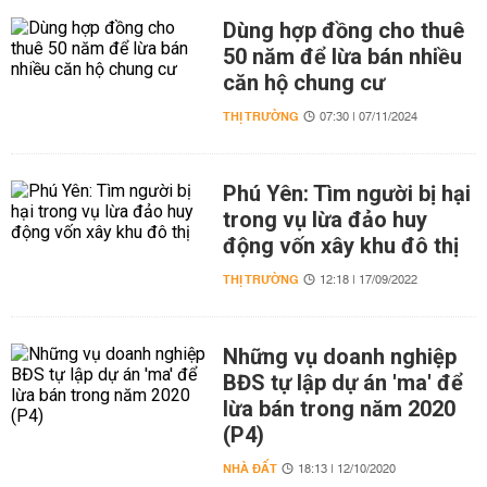
Dùng hợp đồng cho thuê
50 năm để lừa bán nhiều
căn hộ chung cư
THỊ TRƯỜNG
07:30 | 07/11/2024
Phú Yên: Tìm người bị hại
trong vụ lừa đảo huy
động vốn xây khu đô thị
THỊ TRƯỜNG
12:18 | 17/09/2022
Những vụ doanh nghiệp
BĐS tự lập dự án 'ma' để
lừa bán trong năm 2020
(P4)
NHÀ ĐẤT
18:13 | 12/10/2020