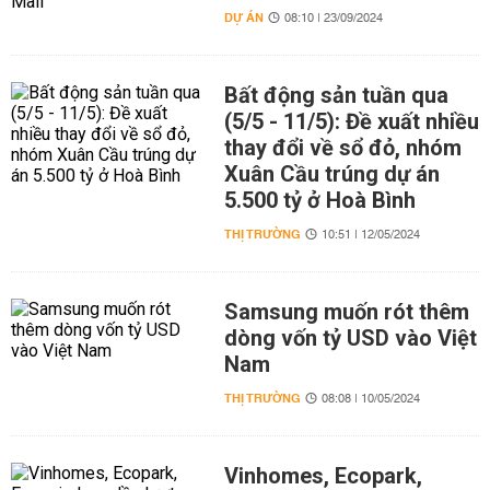
DỰ ÁN
08:10 | 23/09/2024
Bất động sản tuần qua
(5/5 - 11/5): Đề xuất nhiều
thay đổi về sổ đỏ, nhóm
Xuân Cầu trúng dự án
5.500 tỷ ở Hoà Bình
THỊ TRƯỜNG
10:51 | 12/05/2024
Samsung muốn rót thêm
dòng vốn tỷ USD vào Việt
Nam
THỊ TRƯỜNG
08:08 | 10/05/2024
Vinhomes, Ecopark,