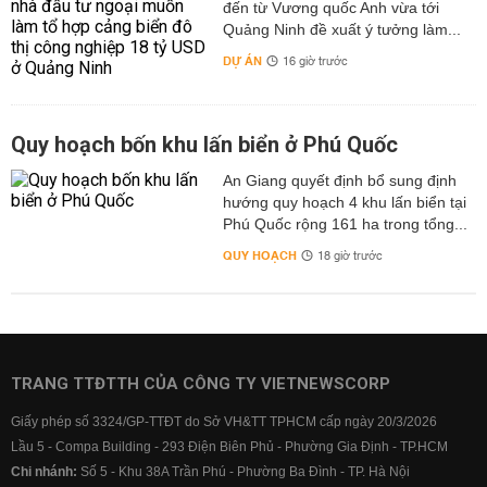
đến từ Vương quốc Anh vừa tới
Quảng Ninh đề xuất ý tưởng làm...
DỰ ÁN
16 giờ trước
Quy hoạch bốn khu lấn biển ở Phú Quốc
An Giang quyết định bổ sung định
hướng quy hoạch 4 khu lấn biển tại
Phú Quốc rộng 161 ha trong tổng...
QUY HOẠCH
18 giờ trước
TRANG TTĐTTH CỦA CÔNG TY VIETNEWSCORP
Giấy phép số 3324/GP-TTĐT do Sở VH&TT TPHCM cấp ngày 20/3/2026
Lầu 5 - Compa Building - 293 Điện Biên Phủ - Phường Gia Định - TP.HCM
Chi nhánh:
Số 5 - Khu 38A Trần Phú - Phường Ba Đình - TP. Hà Nội