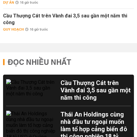
DỰ ÁN
16 giờ trước
Cầu Thượng Cát trên Vành đai 3,5 sau gần một năm thi
công
QUY HOẠCH
16 giờ trước
ĐỌC NHIỀU NHẤT
Cầu Thượng Cát trên
Vành đai 3,5 sau gần một
năm thi công
Thái An Holdings cùng
nhà đầu tư ngoại muốn
làm tổ hợp cảng biển đô
thị công nghiệp 18 tỷ