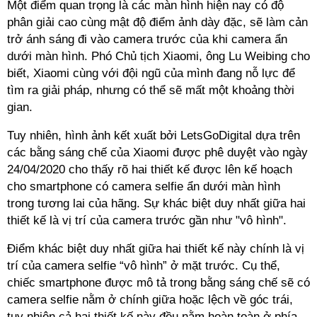
Một điểm quan trọng là các màn hình hiện nay có độ
phân giải cao cùng mật độ điểm ảnh dày đặc, sẽ làm cản
trở ánh sáng đi vào camera trước của khi camera ẩn
dưới màn hình. Phó Chủ tịch Xiaomi, ông Lu Weibing cho
biết, Xiaomi cùng với đội ngũ của mình đang nỗ lực để
tìm ra giải pháp, nhưng có thể sẽ mất một khoảng thời
gian.
Tuy nhiên, hình ảnh kết xuất bởi LetsGoDigital dựa trên
các bằng sáng chế của Xiaomi được phê duyệt vào ngày
24/04/2020 cho thấy rõ hai thiết kế được lên kế hoạch
cho smartphone có camera selfie ẩn dưới màn hình
trong tương lai của hãng. Sự khác biệt duy nhất giữa hai
thiết kế là vị trí của camera trước gần như "vô hình".
Điểm khác biệt duy nhất giữa hai thiết kế này chính là vị
trí của camera selfie “vô hình” ở mặt trước. Cụ thể,
chiếc smartphone được mô tả trong bằng sáng chế sẽ có
camera selfie nằm ở chính giữa hoặc lệch về góc trái,
tuy nhiên cả hai thiết kế này đều nằm hoàn toàn ở phía