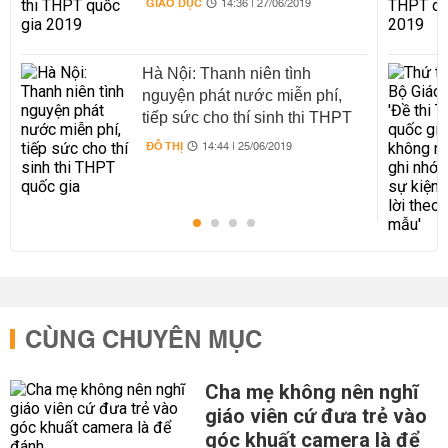
GIÁO DỤC
14:36 | 27/06/2019
Hà Nội: Thanh niên tình
nguyện phát nước miễn phí,
tiếp sức cho thí sinh thi THPT
quốc gia
ĐÔ THỊ
14:44 | 25/06/2019
CÙNG CHUYÊN MỤC
Cha mẹ không nên nghĩ
giáo viên cứ đưa trẻ vào
góc khuất camera là để