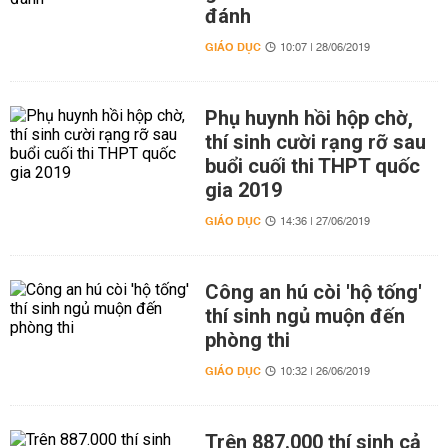
đánh
GIÁO DỤC
10:07 | 28/06/2019
Phụ huynh hồi hộp chờ,
thí sinh cười rạng rỡ sau
buổi cuối thi THPT quốc
gia 2019
GIÁO DỤC
14:36 | 27/06/2019
Công an hú còi 'hộ tống'
thí sinh ngủ muộn đến
phòng thi
GIÁO DỤC
10:32 | 26/06/2019
Trên 887.000 thí sinh cả