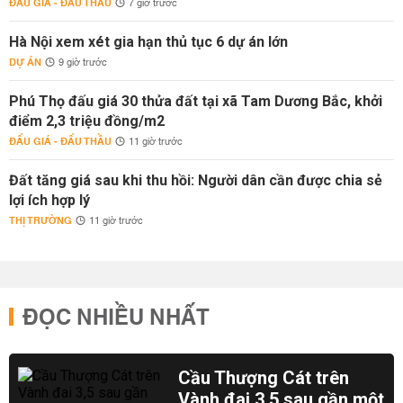
ĐẤU GIÁ - ĐẤU THẦU
7 giờ trước
Hà Nội xem xét gia hạn thủ tục 6 dự án lớn
DỰ ÁN
9 giờ trước
Phú Thọ đấu giá 30 thửa đất tại xã Tam Dương Bắc, khởi
điểm 2,3 triệu đồng/m2
ĐẤU GIÁ - ĐẤU THẦU
11 giờ trước
Đất tăng giá sau khi thu hồi: Người dân cần được chia sẻ
lợi ích hợp lý
THỊ TRƯỜNG
11 giờ trước
ĐỌC NHIỀU NHẤT
Cầu Thượng Cát trên
Vành đai 3,5 sau gần một