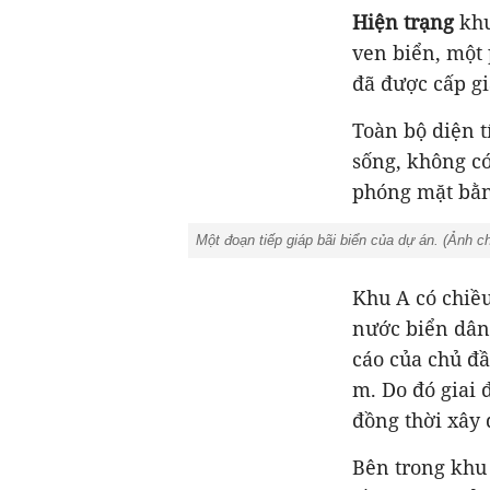
Hiện trạng
khu
ven biển, một
đã được cấp g
Toàn bộ diện t
sống, không có
phóng mặt bằ
Một đoạn tiếp giáp bãi biển của dự án. (
Ảnh c
Khu A có chiều
nước biển dâng
cáo của chủ đầ
m. Do đó giai 
đồng thời xây 
Bên trong khu 