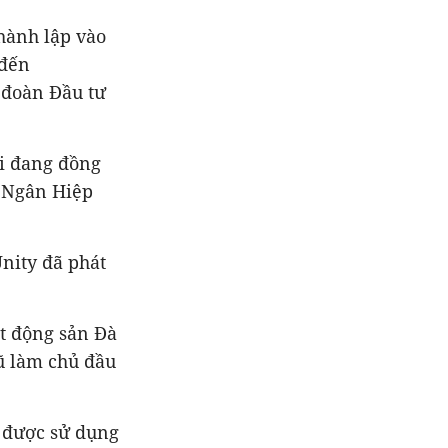
hành lập vào
 đến
 đoàn Đầu tư
ời đang đồng
c Ngân Hiệp
nity đã phát
t động sản Đà
ũ làm chủ đầu
ã được sử dụng