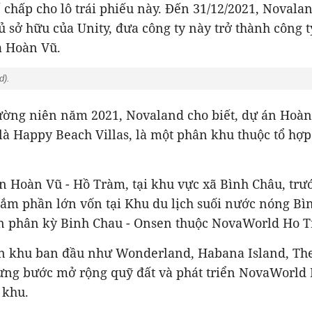
ế chấp cho lô trái phiếu này. Đến 31/12/2021, Noval
 sở hữu của Unity, đưa công ty này trở thành công t
a Hoàn Vũ.
d).
hường niên năm 2021, Novaland cho biết, dự án Hoà
 là Happy Beach Villas, là một phân khu thuộc tổ h
n Hoàn Vũ - Hồ Tràm, tại khu vực xã Bình Châu, trư
ắm phần lớn vốn tại Khu du lịch suối nước nóng Bì
ển phân kỳ Binh Chau - Onsen thuộc NovaWorld Ho 
 khu ban đầu như Wonderland, Habana Island, The 
ừng bước mở rộng quỹ đất và phát triển NovaWorld
 khu.