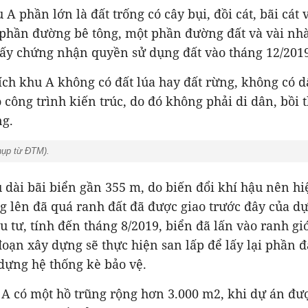
 A phần lớn là đất trống có cây bụi, đồi cát, bãi cát
 phần đường bê tông, một phần đường đất và vài nh
iấy chứng nhận quyền sử dụng đất vào tháng 12/2019
ích khu A không có đất lúa hay đất rừng, không có d
 công trình kiến trúc, do đó không phải di dân, bồi 
ng.
hụp từ ĐTM
).
 dài bãi biển gần 355 m, do biến đổi khí hậu nên h
 lên đã quá ranh đất đã được giao trước đây của dự
u tư, tính đến tháng 8/2019, biển đã lấn vào ranh gi
đoạn xây dựng sẽ thực hiện san lấp để lấy lại phần đ
dựng hệ thống kè bảo vệ.
A có một hồ trũng rộng hơn 3.000 m2, khi dự án đư