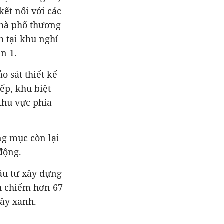
kết nối với các
nhà phố thương
h tại khu nghỉ
n 1.
o sát thiết kế
ếp, khu biệt
khu vực phía
ng mục còn lại
động.
đầu tư xây dựng
ch chiếm hơn 67
cây xanh.