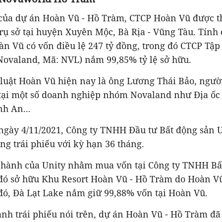
 của dự án Hoàn Vũ - Hồ Tràm, CTCP Hoàn Vũ được t
rụ sở tại huyện Xuyên Mộc, Bà Rịa - Vũng Tàu. Tính
àn Vũ có vốn điều lệ 247 tỷ đồng, trong đó
CTCP Tập
(Novaland, Mã: NVL)
nắm 99,85% tỷ lệ sở hữu.
 luật Hoàn Vũ hiện nay là ông Lương Thái Bảo, ngư
 tại một số doanh nghiệp nhóm Novaland như Địa ố
nh An...
ngày 4/11/2021, Công ty TNHH Đầu tư Bất động sản U
ng trái phiếu với kỳ hạn 36 tháng.
 hành của Unity nhằm mua vốn tại Công ty TNHH Bấ
 đó sở hữu Khu Resort Hoàn Vũ - Hồ Tràm do Hoàn V
đó, Đà Lạt Lake nắm giữ 99,88% vốn tại Hoàn Vũ.
ành trái phiếu nói trên, dự án Hoàn Vũ - Hồ Tràm đ