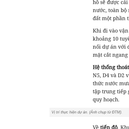
hồ sẽ được cải
nước, toàn bộ 
đất một phần t
Khi đi vào vậ
khoảng 10 tuy
nối dự án với 
mặt cắt ngang 
Hệ thống thoá
N5, D4 và D2 
thức nước mưa
tập trung tiếp
quy hoạch.
Vị trí thực hiện dự án. (Ảnh chụp từ ĐTM).
Về
tiến độ
, Kh