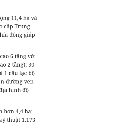
ộng 11,4 ha và
ao cấp Trung
hía đông giáp
cao 6 tầng với
ao 2 tầng); 30
à 1 câu lạc bộ
yến đường ven
địa hình độ
m hơn 4,4 ha;
kỹ thuật 1.173