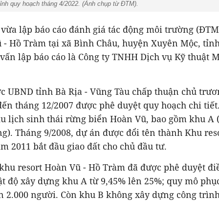
ỉnh quy hoạch tháng 4/2022. (Ảnh chụp từ ĐTM).
vừa lập báo cáo đánh giá tác động môi trường (ĐTM
 - Hồ Tràm tại xã Bình Châu, huyện Xuyên Mộc, tỉnh
 vấn lập báo cáo là Công ty TNHH Dịch vụ Kỹ thuật 
c UBND tỉnh Bà Rịa - Vũng Tàu chấp thuận chủ trươ
đến tháng 12/2007 được phê duyệt quy hoạch chi tiết
u lịch sinh thái rừng biển Hoàn Vũ, bao gồm khu A 
g). Tháng 9/2008, dự án được đổi tên thành Khu res
 2011 bắt đầu giao đất cho chủ đầu tư.
 khu resort Hoàn Vũ - Hồ Tràm đã được phê duyệt đi
ật độ xây dựng khu A từ 9,45% lên 25%; quy mô phục
n 2.000 người. Còn khu B không xây dựng công trìn