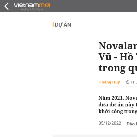
QUY HOẠCH
THỊ TRƯỜNG
DỰ Á
DỰ ÁN
Novalan
Vũ - Hồ
trong q
Hoàng Huy
11:3
Năm 2021, Nova
đưa dự án này 
khởi công tron
05/12/2022
Đảo 