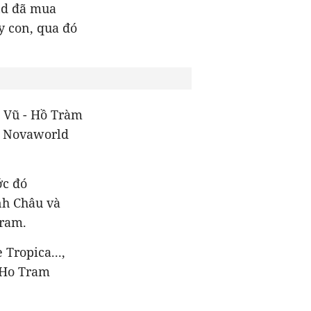
and đã mua
y con, qua đó
n Vũ - Hồ Tràm
ợp Novaworld
ớc đó
nh Châu và
Tram.
Tropica...,
 Ho Tram