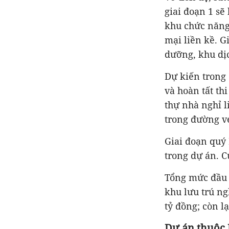
giai đoạn 1 sẽ
khu chức năng
mại liền kề. G
dưỡng, khu dịc
Dự kiến trong 
và hoàn tất th
thự nhà nghỉ l
trong đường v
Giai đoạn quý 
trong dự án. C
Tổng mức đầu t
khu lưu trú ng
tỷ đồng; còn l
Dự án thuộc