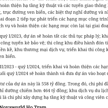
 hoàn thiện hạ tầng kỹ thuật và các tuyến giao thông 
, trục đường ven biển, các biệt thự nghỉ dưỡng và 
iai đoạn 2 tiếp tục phát triển các hạng mục công trìn
h vụ và hoàn thiện các hạng mục còn lại tại giai đoạ
quý I/2023, dự án sẽ hoàn tất các thủ tục pháp lý; khả
i công tuyến kè bảo vệ; thi công khu điều hành đón ti
iền kề, khu thương mại dịch vụ; triển khai thi công 
en biển.
II/2023 - quý I/2024, triển khai và hoàn thiện các hạ
uối quý I/2024 sẽ hoàn thành và đưa dự án vào hoạt 
ư của dự án này là 558 tỷ đồng. Trong đó, chi phí 
hỉ dưỡng chiếm hơn 464 tỷ đồng; khu dịch vụ du lị
ại là chi phí xây dựng hạ tầng kỹ thuật và công viên 
 Novaworld Ho Tram