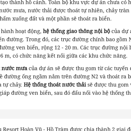
 tạo thành hồ cảnh. Toàn bộ khu vực dự án chưa có h
nước mưa, nước thải được thoát tự nhiên, chảy tràn
hấm xuống đất và một phần sẽ thoát ra biển.
n hành hoạt động,
hệ thống giao thông nội bộ
của dự 
ến đường. Trong đó, các trục đường chính bao gồm N
đường ven biển, rộng 12 - 20 m. Các trục đường nội b
6 m, có chức năng kết nối giữa các khu chức năng.
t nước mưa
của dự án sẽ được thu gom từ các tuyến
về đường ống ngầm nằm trên đường N2 và thoát ra 
 tự chảy.
Hệ thống thoát nước thải
sẽ được thu gom 
 giáp đường ven biển, sau đó đấu nối vào hệ thống t
u Resort Hoàn Vũ - Hồ Tràm được chia thành 2 giai đ