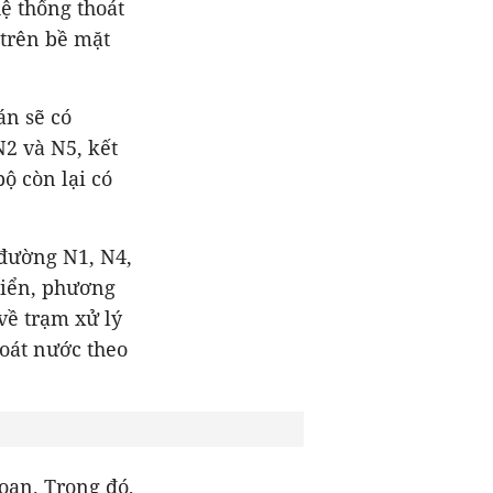
ệ thống thoát
 trên bề mặt
án sẽ có
2 và N5, kết
ộ còn lại có
 đường N1, N4,
biển, phương
về trạm xử lý
hoát nước theo
oạn. Trong đó,