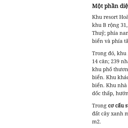
Một phần diệ
Khu resort Ho
khu B rộng 31,
Thuỷ; phía nam
biển và phía t
Trong đó, khu
14 căn; 239 nhà
khu phố thương
biển.
Khu khác
biển. Khu nhà 
dốc thấp, hướn
Trong
cơ cấu 
đất cây xanh m
m2.