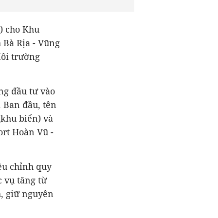
) cho Khu
 Bà Rịa - Vũng
Môi trường
ng đầu tư vào
. Ban đầu, tên
(khu biển) và
ort Hoàn Vũ -
ều chỉnh quy
 vụ tăng từ
h, giữ nguyên