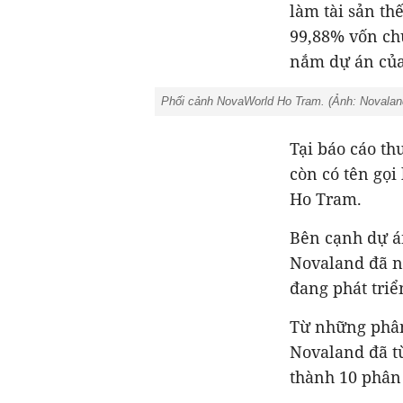
làm tài sản th
99,88% vốn chủ
nắm dự án củ
Phối cảnh NovaWorld Ho Tram. (Ảnh: Novalan
Tại báo cáo t
còn có tên gọi
Ho Tram.
Bên cạnh dự á
Novaland đã n
đang phát tri
Từ những phân
Novaland đã t
thành 10 phân