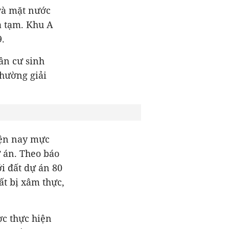
 và mặt nước
à tạm. Khu A
.
ân cư sinh
thường giải
iện nay mực
 án. Theo báo
ới đất dự án 80
ất bị xâm thực,
ợc thực hiện