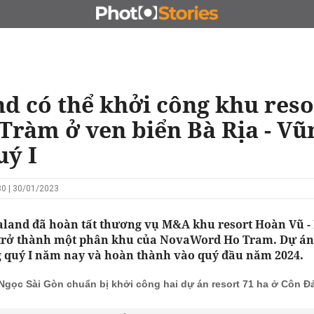
N
CHỦ ĐẦU TƯ
ĐẤU GIÁ - ĐẤU THẦU
KINH DOANH
d có thể khởi công khu res
 Tràm ở ven biển Bà Rịa - Vũ
uý I
0 | 30/01/2023
land đã hoàn tất thương vụ M&A khu resort Hoàn Vũ -
trở thành một phân khu của NovaWord Ho Tram. Dự án
g quý I năm nay và hoàn thành vào quý đầu năm 2024.
Ngọc Sài Gòn chuẩn bị khởi công hai dự án resort 71 ha ở Côn Đ