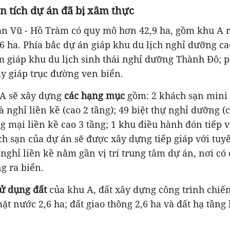
n tích dự án đã bị xâm thực
àn Vũ - Hồ Tràm
có quy mô hơn 42,9 ha, gồm khu A r
6 ha. Phía bắc dự án giáp khu du lịch nghỉ dưỡng c
 giáp khu du lịch sinh thái nghỉ dưỡng Thành Đô; p
ây giáp trục đường ven biển.
 A sẽ xây dựng
các hạng mục
gồm: 2 khách sạn mini 
 nghỉ liền kề (cao 2 tầng); 49 biệt thự nghỉ dưỡng (c
 mại liền kề cao 3 tầng; 1 khu điều hành đón tiếp v
h sạn của dự án sẽ được xây dựng tiếp giáp với tu
nghỉ liền kề nằm gần vị trí trung tâm dự án, nơi có 
g ra biển.
sử dụng đất
của khu A, đất xây dựng công trình chiế
ặt nước 2,6 ha; đất giao thông 2,6 ha và đất hạ tầng 