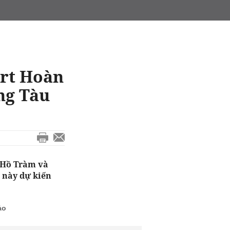
ort Hoàn
ng Tàu
 Hồ Tràm và
 này dự kiến
ảo