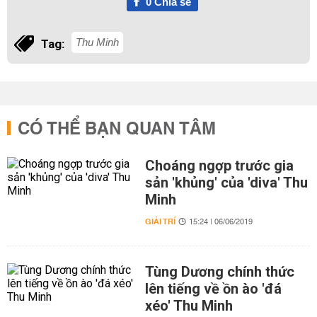
0
Chia sẻ
Thu Minh
Tag:
CÓ THỂ BẠN QUAN TÂM
Choáng ngợp trước gia
sản 'khủng' của 'diva' Thu
Minh
GIẢI TRÍ
15:24 | 06/06/2019
Tùng Dương chính thức
lên tiếng về ồn ào 'đá
xéo' Thu Minh