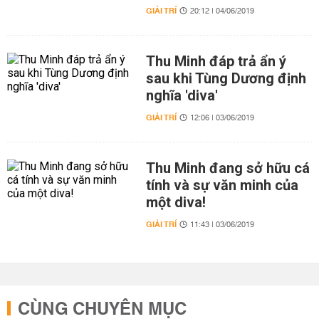
GIẢI TRÍ
20:12 | 04/06/2019
Thu Minh đáp trả ẩn ý
sau khi Tùng Dương định
nghĩa 'diva'
GIẢI TRÍ
12:06 | 03/06/2019
Thu Minh đang sở hữu cá
tính và sự văn minh của
một diva!
GIẢI TRÍ
11:43 | 03/06/2019
CÙNG CHUYÊN MỤC