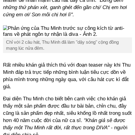
teaser để nhấn mạnh câu hát đầy cá tính:
"Đừng đem
những thứ phán xét, ganh ghét đến gần chị/ Chị em hơi
cứng em ơi/ Son môi chị hơi lì".
Chỉ với 2 câu hát, Thu Minh đã làm "dậy sóng" cộng đồng
mạng lúc nửa đêm.
Rất nhiều khán giả thích thú với đoạn teaser này khi Thu
Minh đáp trả trực tiếp những bình luận tiêu cực dồn về
phía mình trong những ngày qua, với câu hát cực kì đắt
giá.
Đại diện Thu Minh cho biết bên cạnh việc cho khán giả
thấy một sản phẩm được đầu tư bài bản, chỉn chu, đây
cũng là sản phẩm đẹp nhất, siêu khổng lồ nhất trong suốt
hơn 40 năm cuộc đời của nữ ca sĩ.
"Khán giả sẽ được
thấy một Thu Minh rất đời, rất thực trong DIVA"
- người
đại diện chia sẻ.