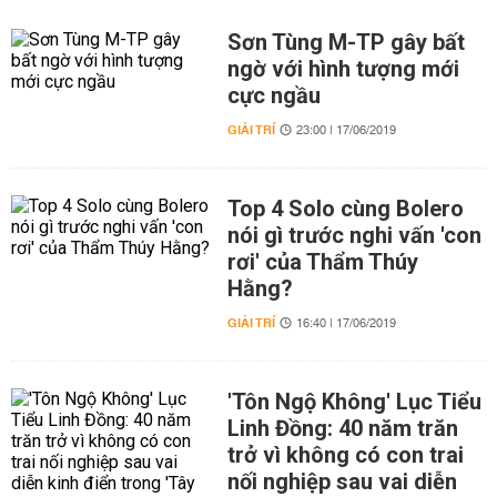
Sơn Tùng M-TP gây bất
ngờ với hình tượng mới
cực ngầu
GIẢI TRÍ
23:00 | 17/06/2019
Top 4 Solo cùng Bolero
nói gì trước nghi vấn 'con
rơi' của Thẩm Thúy
Hằng?
GIẢI TRÍ
16:40 | 17/06/2019
'Tôn Ngộ Không' Lục Tiểu
Linh Đồng: 40 năm trăn
trở vì không có con trai
nối nghiệp sau vai diễn