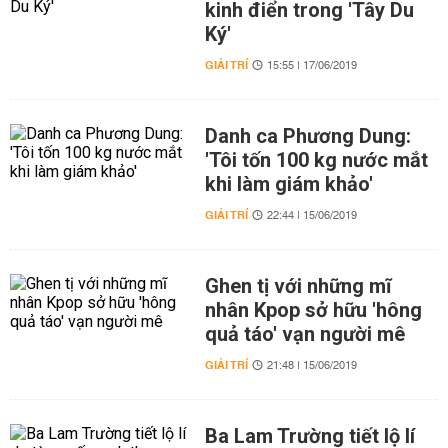
kinh điển trong 'Tây Du
Ký'
GIẢI TRÍ
15:55 | 17/06/2019
Danh ca Phương Dung:
'Tôi tốn 100 kg nước mắt
khi làm giám khảo'
GIẢI TRÍ
22:44 | 15/06/2019
Ghen tị với những mĩ
nhân Kpop sở hữu 'hông
quả táo' vạn người mê
GIẢI TRÍ
21:48 | 15/06/2019
Ba Lam Trường tiết lộ lí