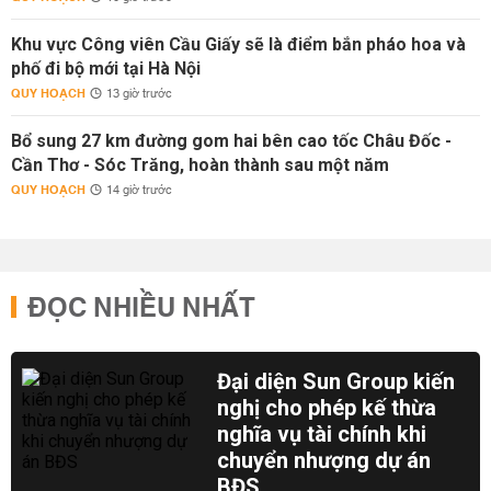
Khu vực Công viên Cầu Giấy sẽ là điểm bắn pháo hoa và
phố đi bộ mới tại Hà Nội
QUY HOẠCH
13 giờ trước
Bổ sung 27 km đường gom hai bên cao tốc Châu Đốc -
Cần Thơ - Sóc Trăng, hoàn thành sau một năm
QUY HOẠCH
14 giờ trước
ĐỌC NHIỀU NHẤT
Đại diện Sun Group kiến
nghị cho phép kế thừa
nghĩa vụ tài chính khi
chuyển nhượng dự án
BĐS