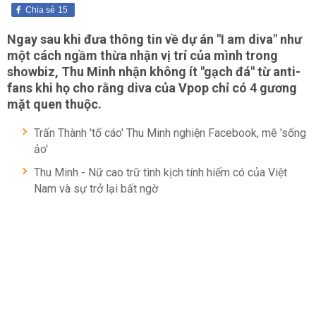
Chia sẻ
15
Ngay sau khi đưa thông tin về dự án "I am diva" như
một cách ngầm thừa nhận vị trí của mình trong
showbiz, Thu Minh nhận không ít "gạch đá" từ anti-
fans khi họ cho rằng diva của Vpop chỉ có 4 gương
mặt quen thuộc.
Trấn Thành 'tố cáo' Thu Minh nghiện Facebook, mê 'sống
ảo'
Thu Minh - Nữ cao trữ tình kịch tính hiếm có của Việt
Nam và sự trở lại bất ngờ