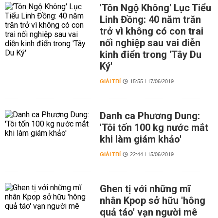
'Tôn Ngộ Không' Lục Tiểu
Linh Đồng: 40 năm trăn
trở vì không có con trai
nối nghiệp sau vai diễn
kinh điển trong 'Tây Du
Ký'
GIẢI TRÍ
15:55 | 17/06/2019
Danh ca Phương Dung:
'Tôi tốn 100 kg nước mắt
khi làm giám khảo'
GIẢI TRÍ
22:44 | 15/06/2019
Ghen tị với những mĩ
nhân Kpop sở hữu 'hông
quả táo' vạn người mê