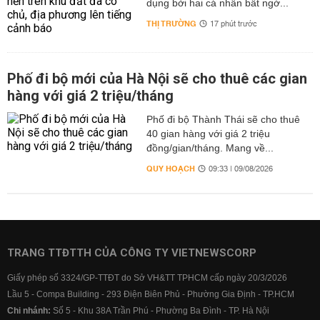
dụng bởi hai cá nhân bất ngờ...
THỊ TRƯỜNG
17 phút trước
Phố đi bộ mới của Hà Nội sẽ cho thuê các gian
hàng với giá 2 triệu/tháng
Phố đi bộ Thành Thái sẽ cho thuê
40 gian hàng với giá 2 triệu
đồng/gian/tháng. Mang về...
QUY HOẠCH
09:33 | 09/08/2026
TRANG TTĐTTH CỦA CÔNG TY VIETNEWSCORP
Giấy phép số 3324/GP-TTĐT do Sở VH&TT TPHCM cấp ngày 20/3/2026
Lầu 5 - Compa Building - 293 Điện Biên Phủ - Phường Gia Định - TP.HCM
Chi nhánh:
Số 5 - Khu 38A Trần Phú - Phường Ba Đình - TP. Hà Nội