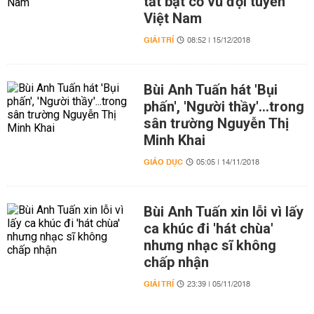
tất bật cổ vũ đội tuyển
Việt Nam
GIẢI TRÍ
08:52 | 15/12/2018
Bùi Anh Tuấn hát 'Bụi
phấn', 'Người thầy'...trong
sân trường Nguyễn Thị
Minh Khai
GIÁO DỤC
05:05 | 14/11/2018
Bùi Anh Tuấn xin lỗi vì lấy
ca khúc đi 'hát chùa'
nhưng nhạc sĩ không
chấp nhận
GIẢI TRÍ
23:39 | 05/11/2018