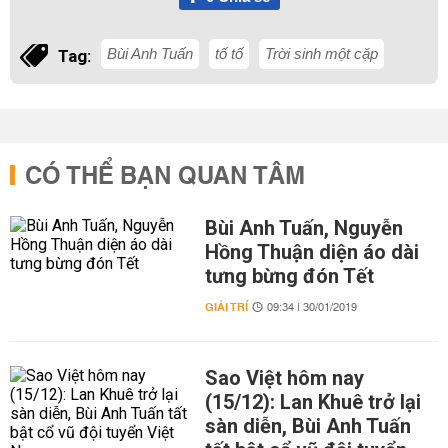
Bùi Anh Tuấn
tố tố
Trời sinh một cặp
Tag:
CÓ THỂ BẠN QUAN TÂM
Bùi Anh Tuấn, Nguyễn
Hồng Thuận diện áo dài
tưng bừng đón Tết
GIẢI TRÍ
09:34 | 30/01/2019
Sao Việt hôm nay
(15/12): Lan Khuê trở lại
sàn diễn, Bùi Anh Tuấn