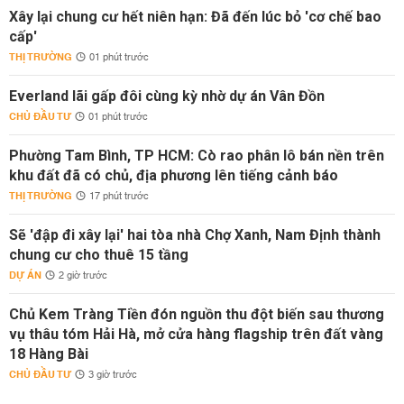
Xây lại chung cư hết niên hạn: Đã đến lúc bỏ 'cơ chế bao
cấp'
THỊ TRƯỜNG
01 phút trước
Everland lãi gấp đôi cùng kỳ nhờ dự án Vân Đồn
CHỦ ĐẦU TƯ
01 phút trước
Phường Tam Bình, TP HCM: Cò rao phân lô bán nền trên
khu đất đã có chủ, địa phương lên tiếng cảnh báo
THỊ TRƯỜNG
17 phút trước
Sẽ 'đập đi xây lại' hai tòa nhà Chợ Xanh, Nam Định thành
chung cư cho thuê 15 tầng
DỰ ÁN
2 giờ trước
Chủ Kem Tràng Tiền đón nguồn thu đột biến sau thương
vụ thâu tóm Hải Hà, mở cửa hàng flagship trên đất vàng
18 Hàng Bài
CHỦ ĐẦU TƯ
3 giờ trước