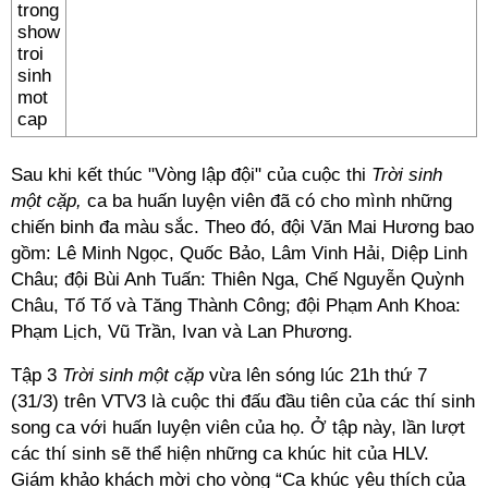
Sau khi kết thúc "Vòng lập đội" của cuộc thi
Trời sinh
một cặp,
ca ba huấn luyện viên đã có cho mình những
chiến binh đa màu sắc. Theo đó, đội Văn Mai Hương bao
gồm: Lê Minh Ngọc, Quốc Bảo, Lâm Vinh Hải, Diệp Linh
Châu; đội Bùi Anh Tuấn: Thiên Nga, Chế Nguyễn Quỳnh
Châu, Tố Tố và Tăng Thành Công; đội Phạm Anh Khoa:
Phạm Lịch, Vũ Trần, Ivan và Lan Phương.
Tập 3
Trời sinh một cặp
vừa lên sóng lúc 21h thứ 7
(31/3) trên VTV3 là cuộc thi đấu đầu tiên của các thí sinh
song ca với huấn luyện viên của họ. Ở tập này, lần lượt
các thí sinh sẽ thể hiện những ca khúc hit của HLV.
Giám khảo khách mời cho vòng “Ca khúc yêu thích của