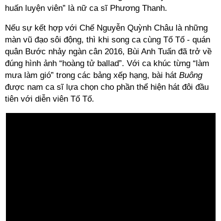
huấn luyện viên” là nữ ca sĩ Phương Thanh.
Nếu sự kết hợp với Chế Nguyễn Quỳnh Châu là những
màn vũ đạo sôi động, thì khi song ca cùng Tố Tố - quán
quân Bước nhảy ngàn cân 2016, Bùi Anh Tuấn đã trở về
đúng hình ảnh “hoàng tử ballad”. Với ca khúc từng “làm
mưa làm gió” trong các bảng xếp hạng, bài hát
Buông
được nam ca sĩ lựa chọn cho phần thể hiện hát đôi đầu
tiên với diễn viên Tố Tố.