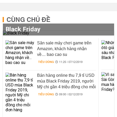
CÙNG CHỦ ĐỀ
Black Friday
Săn sale máy chơi game trên
Amazon, khách hàng nhận
về… bao cao su
TIÊU DÙNG
11:25 | 07/12/2019
Bán hàng online thu 7,9 tỉ USD
mùa Black Friday 2019, người
Mỹ chi gần 4 triệu đồng cho mỗi
đơn hàng
TIÊU DÙNG
09:00 | 02/12/2019