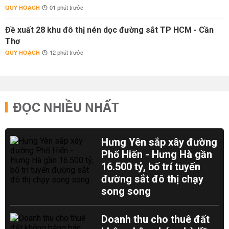
QUY HOẠCH
01 phút trước
Đề xuất 28 khu đô thị nén dọc đường sắt TP HCM - Cần
Thơ
QUY HOẠCH
12 phút trước
ĐỌC NHIỀU NHẤT
Hưng Yên sắp xây đường
Phố Hiến - Hưng Hà gần
16.500 tỷ, bố trí tuyến
đường sắt đô thị chạy
song song
Doanh thu cho thuê đất