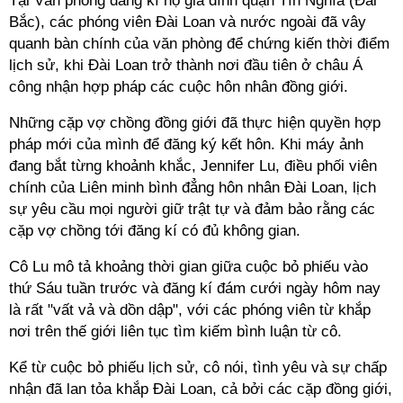
Tại Văn phòng đăng kí hộ gia đình quận Tín Nghĩa (Đài
Bắc), các phóng viên Đài Loan và nước ngoài đã vây
quanh bàn chính của văn phòng để chứng kiến thời điểm
lịch sử, khi Đài Loan trở thành nơi đầu tiên ở châu Á
công nhận hợp pháp các cuộc hôn nhân đồng giới.
Những cặp vợ chồng đồng giới đã thực hiện quyền hợp
pháp mới của mình để đăng ký kết hôn. Khi máy ảnh
đang bắt từng khoảnh khắc, Jennifer Lu, điều phối viên
chính của Liên minh bình đẳng hôn nhân Đài Loan, lịch
sự yêu cầu mọi người giữ trật tự và đảm bảo rằng các
cặp vợ chồng tới đăng kí có đủ không gian.
Cô Lu mô tả khoảng thời gian giữa cuộc bỏ phiếu vào
thứ Sáu tuần trước và đăng kí đám cưới ngày hôm nay
là rất "vất vả và dồn dập", với các phóng viên từ khắp
nơi trên thế giới liên tục tìm kiếm bình luận từ cô.
Kể từ cuộc bỏ phiếu lịch sử, cô nói, tình yêu và sự chấp
nhận đã lan tỏa khắp Đài Loan, cả bởi các cặp đồng giới,