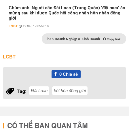
Chùm ảnh: Người dân Đài Loan (Trung Quốc) 'đội mưa' ăn
mừng sau khi được Quốc hội công nhận hôn nhân đồng
giới
LGBT
19:04 | 17/05/2019
Theo
Doanh Nghiệp & Kinh Doanh
Copy link
LGBT
0
Chia sẻ
Đài Loan
kết hôn đồng giới
Tag:
CÓ THỂ BẠN QUAN TÂM