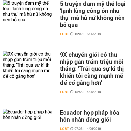
5 truyện đam mỹ thể loại
'lạnh lùng công ôn nhu
thụ' mà hủ nữ không nên
bỏ qua
LGBT
10:02 | 15/06/2019
9X chuyển giới có thu
nhập gần trăm triệu mỗi
tháng: 'Trải qua sự kì thị
khiến tôi càng mạnh mẽ
để cố gắng hơn'
LGBT
15:55 | 14/06/2019
Ecuador hợp pháp hóa
hôn nhân đồng giới
LGBT
07:23 | 14/06/2019