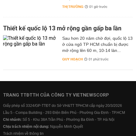
THỊ TRƯỜNG
01 giờ trước
Thiết kế quốc lộ 13 mở rộng gần gấp ba lần
Sau hơn 20 năm chờ đợi, quốc lộ 13
ở cửa ngõ TP HCM chuẩn bị được
mở rộng lên 60 m, 10-14 làn...
QUY HOẠCH
01 phút trước
TRANG TTĐTTH CỦA CÔNG TY VIETNEWSCORP
Giấy phép số 3324/GP-TTĐT do Sở VH&TT TPHCM cấp ngày 20/3/2026
Lầu 5 - Compa Building - 293 Điện Biên Phủ - Phường Gia Định - TP.HCM
Chi nhánh:
Số 5 - Khu 38A Trần Phú - Phường Ba Đình - TP. Hà Nội
Chịu trách nhiệm nội dung:
Nguyễn Minh Quyết
Trách nhiệm về thông tin