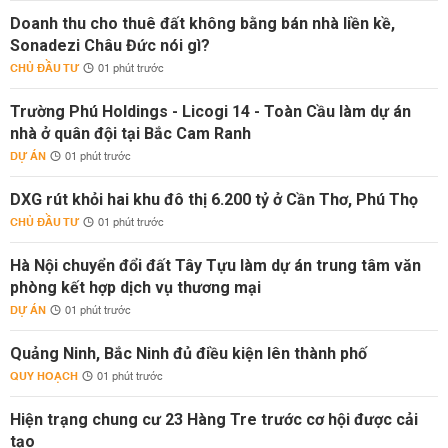
Doanh thu cho thuê đất không bằng bán nhà liền kề,
Sonadezi Châu Đức nói gì?
CHỦ ĐẦU TƯ
01 phút trước
Trường Phú Holdings - Licogi 14 - Toàn Cầu làm dự án
nhà ở quân đội tại Bắc Cam Ranh
DỰ ÁN
01 phút trước
DXG rút khỏi hai khu đô thị 6.200 tỷ ở Cần Thơ, Phú Thọ
CHỦ ĐẦU TƯ
01 phút trước
Hà Nội chuyển đổi đất Tây Tựu làm dự án trung tâm văn
phòng kết hợp dịch vụ thương mại
DỰ ÁN
01 phút trước
Quảng Ninh, Bắc Ninh đủ điều kiện lên thành phố
QUY HOẠCH
01 phút trước
Hiện trạng chung cư 23 Hàng Tre trước cơ hội được cải
tạo