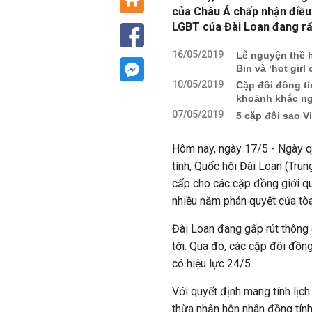
của Châu Á chấp nhận điều
LGBT của Đài Loan đang rấ
16/05/2019
Lễ nguyện thề 
Bin và ‘hot girl 
10/05/2019
Cặp đôi đồng t
khoảnh khắc n
07/05/2019
5 cặp đôi sao V
Hôm nay, ngày 17/5 - Ngày quố
tính, Quốc hội Đài Loan (Tru
cấp cho các cặp đồng giới qu
nhiều năm phán quyết của tòa 
Đài Loan đang gấp rút thông 
tới. Qua đó, các cặp đôi đồng
có hiệu lực 24/5.
Với quyết định mang tính lịch
thừa nhận hôn nhân đồng tính