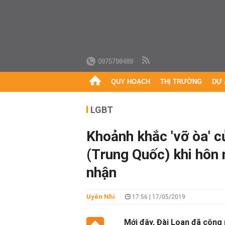
0975798489
QUY HOẠCH
THỊ TRƯỜNG
DỰ 
LGBT
Khoảnh khắc 'vỡ òa' 
(Trung Quốc) khi hôn
nhận
Uyên Nhi
17:56 | 17/05/2019
Mới đây, Đài Loan đã công 