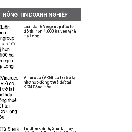
Việt Nam muốn phát
THÔNG TIN DOANH NGHIỆP
triển quỹ hưu trí: Từ tiết
kiệm gia đình thành
Liên danh Vingroup đầu tư
nguồn cấp vốn dài hạn
đô thị hơn 4.600 ha ven vịnh
và kinh nghiệm từ
Hạ Long
Malaysia
Quy mô quỹ PYN Elite
giảm hơn 2.100 tỷ đồng
sau tháng 7 ‘tồi tệ’
Vinaruco (VRG) có lãi trở lại
nhờ hợp đồng thuê đất tại
Iran xem xét cấm tàu
KCN Cộng Hòa
Mỹ qua eo biển
Hormuz, giá dầu bật
tăng trở lại
Thành viên HĐQT
VPBankS xin từ nhiệm
Từ Shark Bình, Shark Thủy