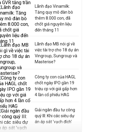
Lãnh đạo Vinamilk:
Tăng quy mô đàn bò
thêm 8.000 con, đã
chốt giá nguyên liệu
đến tháng 11
Lãnh đạo MB nói gì về
việc tài trợ cho 18 dự án
Vingroup, Sungroup và
Masterise?
Công ty con của HAGL
chốt ngày IPO gần 19
triệu cp với giá gấp hơn
4 lần cổ phiếu HAG
Giải ngân đầu tư công
quý III: Khi các siêu dự
án áp sát 'vạch đích'