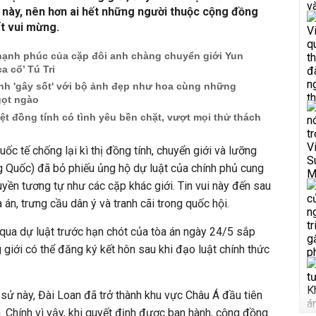
 này, nên hơn ai hết những người thuộc cộng đồng
t vui mừng.
hạnh phúc của cặp đôi anh chàng chuyển giới Yun
ca cổ’ Tú Tri
ính 'gây sốt' với bộ ảnh đẹp như hoa cùng những
gọt ngào
iệt đồng tính có tình yêu bền chặt, vượt mọi thử thách
c tế chống lại kì thị đồng tính, chuyển giới và lưỡng
ng Quốc) đã bỏ phiếu ủng hộ dự luật của chính phủ cung
yền tương tự như các cặp khác giới. Tin vui này đến sau
án, trưng cầu dân ý và tranh cãi trong quốc hội.
qua dự luật trước hạn chót của tòa án ngày 24/5 sắp
 giới có thể đăng ký kết hôn sau khi đạo luật chính thức
 sử này, Đài Loan đã trở thành khu vực Châu Á đầu tiên
. Chính vì vậy, khi quyết định được ban hành, cộng đồng