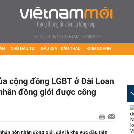
Hà Nội 31.05 °C
|
04:54AM, 07/08/2026
ÁN
CHỦ ĐẦU TƯ
ĐẤU GIÁ - ĐẤU THẦU
KINH DOANH
của cộng đồng LGBT ở Đài Loan
 nhân đồng giới được công
nhận hôn nhân đồng giới, đây là khu vực đầu tiên