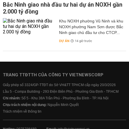
Bắc Ninh giao nhà đầu tư hai dự án NOXH gần
2.000 tỷ đồng
Khu NOXH phường Vũ Ninh và khu
NOXH phường Nam Sơn được Bắc
Ninh giao chủ đầu tư cho CTCP...
DỰ ÁN
14 giờ trước
TRANG TTĐTTH CỦA CÔNG TY VIETNEWSCORP
Giấy phép số 3324/GP-TTĐT do Sở VH&TT TPHCM cấp ngày 20/3/2026
Lầu 5 - Compa Building - 293 Điện Biên Phủ - Phường Gia Định - TP.HCM
Chi nhánh:
Số 5 - Khu 38A Trần Phú - Phường Ba Đình - TP. Hà Nội
Chịu trách nhiệm nội dung:
Nguyễn Minh Quyết
Trách nhiệm về thông tin