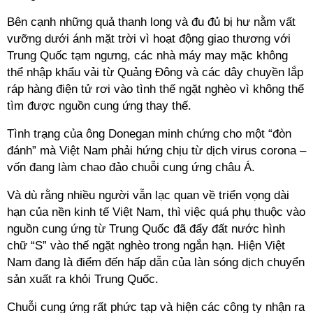
Bên cạnh những quả thanh long và đu đủ bị hư nằm vất
vưỡng dưới ánh mặt trời vì hoạt động giao thương với
Trung Quốc tạm ngưng, các nhà máy may mặc không
thể nhập khẩu vải từ Quảng Đông và các dây chuyền lắp
ráp hàng điện tử rơi vào tình thế ngặt nghèo vì không thể
tìm được nguồn cung ứng thay thế.
Tình trạng của ông Donegan minh chứng cho một “đòn
đánh” mà Việt Nam phải hứng chịu từ dịch virus corona –
vốn đang làm chao đảo chuỗi cung ứng châu Á.
Và dù rằng nhiều người vẫn lạc quan về triển vọng dài
hạn của nền kinh tế Việt Nam, thì việc quá phụ thuộc vào
nguồn cung ứng từ Trung Quốc đã đẩy đất nước hình
chữ “S” vào thế ngặt nghèo trong ngắn hạn. Hiện Việt
Nam đang là điểm đến hấp dẫn của làn sóng dịch chuyển
sản xuất ra khỏi Trung Quốc.
Chuỗi cung ứng rất phức tạp và hiện các công ty nhận ra