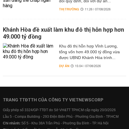
đổi quy định, đối với dự án...
THỊ TRƯỜNG
11:26 | 07/08/2026
Khánh Hòa đề xuất làm khu đô thị hỗn hợp hơn
49.000 tỷ đồng
Khu đô thị hỗn hợp Vĩnh Lương,
tổng vốn hơn 49.000 tỷ đồng vừa
được UBND Khánh Hòa trình...
DỰ ÁN
15:04 | 07/08/2026
TRANG TTĐTTH CỦA CÔNG TY VIETNEWSCORP
Giấy phép số 3324/GP-TTĐT do Sở VH&TT TPHCM cấp ngày 20/3/2026
Lầu 5 - Compa Building - 293 Điện Biên Phủ - Phường Gia Định - TP.HCM
Chi nhánh:
Số 5 - Khu 38A Trần Phú - Phường Ba Đình - TP. Hà Nội