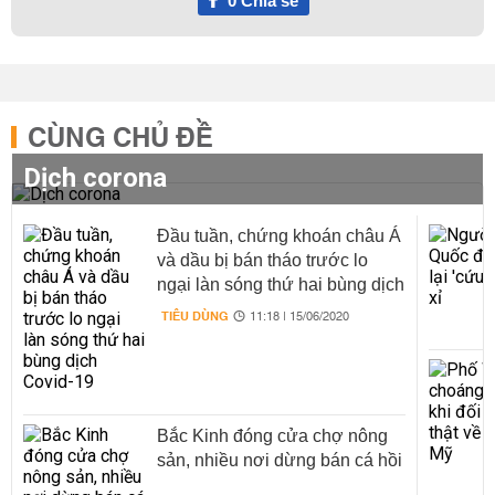
0
Chia sẻ
CÙNG CHỦ ĐỀ
Dịch corona
Đầu tuần, chứng khoán châu Á
và dầu bị bán tháo trước lo
ngại làn sóng thứ hai bùng dịch
Covid-19
TIÊU DÙNG
11:18 | 15/06/2020
Bắc Kinh đóng cửa chợ nông
sản, nhiều nơi dừng bán cá hồi