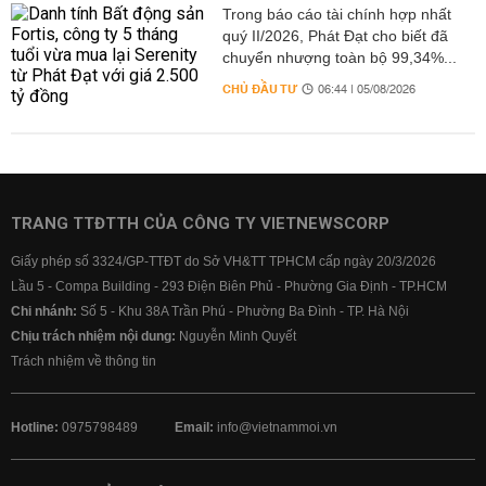
Trong báo cáo tài chính hợp nhất
quý II/2026, Phát Đạt cho biết đã
chuyển nhượng toàn bộ 99,34%...
CHỦ ĐẦU TƯ
06:44 | 05/08/2026
TRANG TTĐTTH CỦA CÔNG TY VIETNEWSCORP
Giấy phép số 3324/GP-TTĐT do Sở VH&TT TPHCM cấp ngày 20/3/2026
Lầu 5 - Compa Building - 293 Điện Biên Phủ - Phường Gia Định - TP.HCM
Chi nhánh:
Số 5 - Khu 38A Trần Phú - Phường Ba Đình - TP. Hà Nội
Chịu trách nhiệm nội dung:
Nguyễn Minh Quyết
Trách nhiệm về thông tin
Hotline:
0975798489
Email:
info@vietnammoi.vn