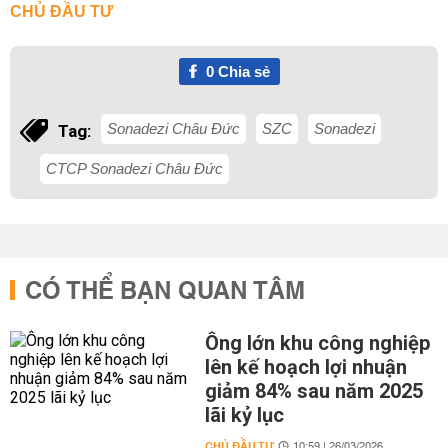
CHỦ ĐẦU TƯ
0
Chia sẻ
Sonadezi Châu Đức
SZC
Sonadezi
Tag:
CTCP Sonadezi Châu Đức
CÓ THỂ BẠN QUAN TÂM
Ông lớn khu công nghiệp
lên kế hoạch lợi nhuận
giảm 84% sau năm 2025
lãi kỷ lục
CHỦ ĐẦU TƯ
10:59 | 26/03/2026