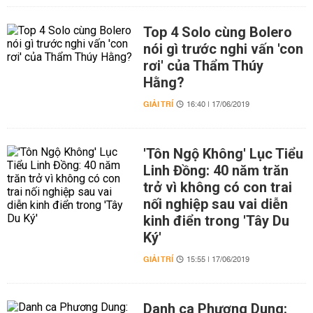
Top 4 Solo cùng Bolero
nói gì trước nghi vấn 'con
rơi' của Thẩm Thúy
Hằng?
GIẢI TRÍ
16:40 | 17/06/2019
'Tôn Ngộ Không' Lục Tiểu
Linh Đồng: 40 năm trăn
trở vì không có con trai
nối nghiệp sau vai diễn
kinh điển trong 'Tây Du
Ký'
GIẢI TRÍ
15:55 | 17/06/2019
Danh ca Phương Dung: