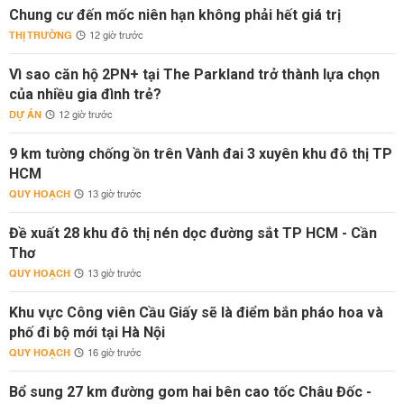
Chung cư đến mốc niên hạn không phải hết giá trị
THỊ TRƯỜNG
12 giờ trước
Vì sao căn hộ 2PN+ tại The Parkland trở thành lựa chọn
của nhiều gia đình trẻ?
DỰ ÁN
12 giờ trước
9 km tường chống ồn trên Vành đai 3 xuyên khu đô thị TP
HCM
QUY HOẠCH
13 giờ trước
Đề xuất 28 khu đô thị nén dọc đường sắt TP HCM - Cần
Thơ
QUY HOẠCH
13 giờ trước
Khu vực Công viên Cầu Giấy sẽ là điểm bắn pháo hoa và
phố đi bộ mới tại Hà Nội
QUY HOẠCH
16 giờ trước
Bổ sung 27 km đường gom hai bên cao tốc Châu Đốc -