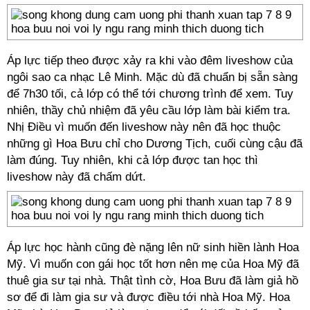
Áp lực tiếp theo được xảy ra khi vào đêm liveshow của
ngôi sao ca nhạc Lê Minh. Mặc dù đã chuẩn bị sẵn sàng
để 7h30 tối, cả lớp có thể tới chương trình để xem. Tuy
nhiên, thầy chủ nhiệm đã yêu cầu lớp làm bài kiểm tra.
Nhị Điều vì muốn đến liveshow này nên đã học thuộc
những gì Hoa Bưu chỉ cho Dương Tịch, cuối cùng cậu đã
làm đúng. Tuy nhiên, khi cả lớp được tan học thì
liveshow này đã chấm dứt.
Áp lực học hành cũng đè nặng lên nữ sinh hiền lành Hoa
Mỹ. Vì muốn con gái học tốt hơn nên mẹ của Hoa Mỹ đã
thuê gia sư tại nhà. Thật tình cờ, Hoa Bưu đã làm giả hồ
sơ để đi làm gia sư và được điều tới nhà Hoa Mỹ. Hoa