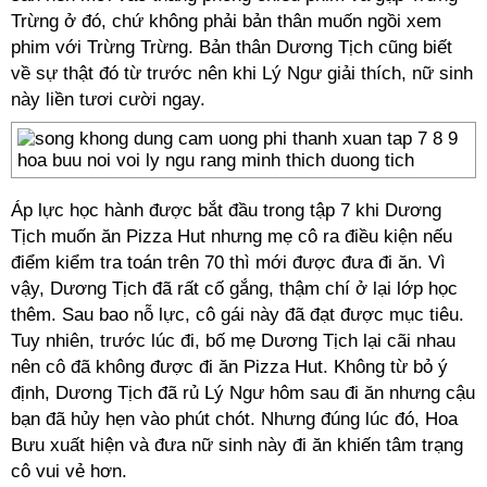
Trừng ở đó, chứ không phải bản thân muốn ngồi xem
phim với Trừng Trừng. Bản thân Dương Tịch cũng biết
về sự thật đó từ trước nên khi Lý Ngư giải thích, nữ sinh
này liền tươi cười ngay.
Áp lực học hành được bắt đầu trong tập 7 khi Dương
Tịch muốn ăn Pizza Hut nhưng mẹ cô ra điều kiện nếu
điểm kiểm tra toán trên 70 thì mới được đưa đi ăn. Vì
vậy, Dương Tịch đã rất cố gắng, thậm chí ở lại lớp học
thêm. Sau bao nỗ lực, cô gái này đã đạt được mục tiêu.
Tuy nhiên, trước lúc đi, bố mẹ Dương Tịch lại cãi nhau
nên cô đã không được đi ăn Pizza Hut. Không từ bỏ ý
định, Dương Tịch đã rủ Lý Ngư hôm sau đi ăn nhưng cậu
bạn đã hủy hẹn vào phút chót. Nhưng đúng lúc đó, Hoa
Bưu xuất hiện và đưa nữ sinh này đi ăn khiến tâm trạng
cô vui vẻ hơn.