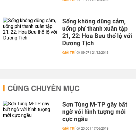
11:14 | 21/12/2018
Sống không dũng cảm,
uổng phí thanh xuân tập
21, 22: Hoa Bưu thổ lộ với
Dương Tịch
GIẢI TRÍ
09:07 | 21/12/2018
CÙNG CHUYÊN MỤC
Sơn Tùng M-TP gây bất
ngờ với hình tượng mới
cực ngầu
GIẢI TRÍ
23:00 | 17/06/2019