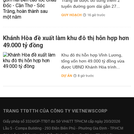
Trăng sẽ được bổ sung thêm 2
tuyến đường gom dài gần 27...
QUY HOẠCH
16 giờ trước
Khánh Hòa đề xuất làm khu đô thị hỗn hợp hơn
49.000 tỷ đồng
Khu đô thị hỗn hợp Vĩnh Lương,
tổng vốn hơn 49.000 tỷ đồng vừa
được UBND Khánh Hòa trình...
DỰ ÁN
8 giờ trước
TRANG TTĐTTH CỦA CÔNG TY VIETNEWSCORP
Giấy phép số 3324/GP-TTĐT do Sở VH&TT TPHCM cấp ngày 20/3/2026
Lầu 5 - Compa Building - 293 Điện Biên Phủ - Phường Gia Định - TP.HCM