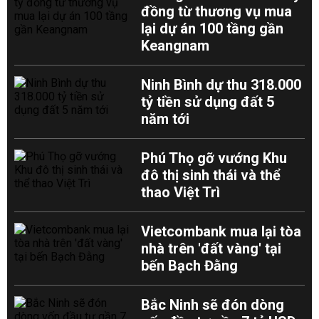
đồng từ thương vụ mua
lại dự án 100 tầng gần
Keangnam
Ninh Bình dự thu 318.000
tỷ tiền sử dụng đất 5
năm tới
Phú Thọ gỡ vướng Khu
đô thị sinh thái và thể
thao Việt Trì
Vietcombank mua lại tòa
nhà trên 'đất vàng' tại
bến Bạch Đằng
Bắc Ninh sẽ đón dòng