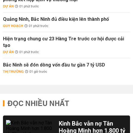
DỰ ÁN
01 phút trước
Quảng Ninh, Bắc Ninh đủ điều kiện lên thành phố
QUY HOẠCH
01 phút trước
Hiện trạng chung cư 23 Hàng Tre trước cơ hội được cải
tạo
DỰ ÁN
01 phút trước
Bắc Ninh sẽ đón dòng vốn đầu tư gần 7 tỷ USD
THỊ TRƯỜNG
01 giờ trước
ĐỌC NHIỀU NHẤT
Kinh Bắc vẫn nợ Tân
Hoàng Minh hơn 1.800 tỷ