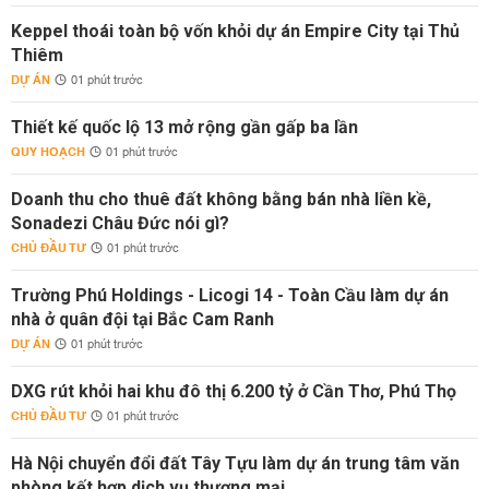
Keppel thoái toàn bộ vốn khỏi dự án Empire City tại Thủ
Thiêm
DỰ ÁN
01 phút trước
Thiết kế quốc lộ 13 mở rộng gần gấp ba lần
QUY HOẠCH
01 phút trước
Doanh thu cho thuê đất không bằng bán nhà liền kề,
Sonadezi Châu Đức nói gì?
CHỦ ĐẦU TƯ
01 phút trước
Trường Phú Holdings - Licogi 14 - Toàn Cầu làm dự án
nhà ở quân đội tại Bắc Cam Ranh
DỰ ÁN
01 phút trước
DXG rút khỏi hai khu đô thị 6.200 tỷ ở Cần Thơ, Phú Thọ
CHỦ ĐẦU TƯ
01 phút trước
Hà Nội chuyển đổi đất Tây Tựu làm dự án trung tâm văn
phòng kết hợp dịch vụ thương mại