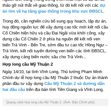
tháo gỡ nút thắt về giao thông, từ đó kết nối với các
dự
án lớn về hạ tầng giao thông trong khu vực ĐBSCL.
Trong đó, cần nghiên cứu bổ sung quy hoạch, lập dự án,
huy động nguồn lực để xây dựng cao tốc mới kết nối cầu
Cổ Chiên hiện hữu và cầu Đại Ngãi vừa khởi công, xây
dựng cầu Cổ Chiên 2 ở phía hạ nguồn để kết nối ven
biển Trà Vinh - Bến Tre, sớm đầu tư cao tốc Hồng Ngự –
Trà Vinh, kết nối tuyến đường ven biển các tỉnh ĐBSCL,
xây dựng cảng biển nước sâu cho Trà Vinh...
Hợp long cầu Mỹ Thuận 2
Ngày 14/10, tại tỉnh Vĩnh Long, Thủ tướng Phạm Minh
Chính dự lễ hợp long cầu Mỹ Thuận 2 thuộc Dự án thành
phần đầu tư xây dựng
Cầu Mỹ Thuận 2 và đường dẫn
hai đầu cầu
trên địa bàn tỉnh Tiền Giang và Vĩnh Long.
Quang cảnh hợp long cầu Mỹ Thuận 2. (Ảnh:
Báo Chính phủ
).