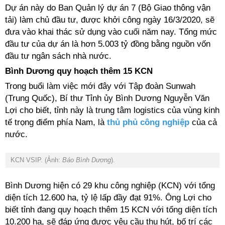
Dự án này do Ban Quản lý dự án 7 (Bộ Giao thông vận
tải) làm chủ đầu tư, được khởi công ngày 16/3/2020, sẽ
đưa vào khai thác sử dụng vào cuối năm nay. Tổng mức
đầu tư của dự án là hơn 5.003 tỷ đồng bằng nguồn vốn
đầu tư ngân sách nhà nước.
Bình Dương quy hoạch thêm 15 KCN
Trong buổi làm việc mới đây với Tập đoàn Sunwah
(Trung Quốc), Bí thư Tỉnh ủy Bình Dương Nguyễn Văn
Lợi cho biết, tỉnh này là trung tâm logistics của vùng kinh
tế trọng điểm phía Nam, là
thủ phủ công nghiệp
của cả
nước.
KCN VSIP. (Ảnh:
Báo Bình Dương
).
Bình Dương hiện có 29 khu công nghiệp (KCN) với tổng
diện tích 12.600 ha, tỷ lệ lấp đầy đạt 91%. Ông Lợi cho
biết tỉnh đang quy hoạch thêm 15 KCN với tổng diện tích
10.200 ha, sẽ đáp ứng được yêu cầu thu hút, bố trí các