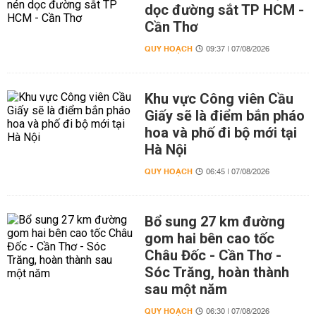
dọc đường sắt TP HCM -
Cần Thơ
QUY HOẠCH
09:37 | 07/08/2026
Khu vực Công viên Cầu
Giấy sẽ là điểm bắn pháo
hoa và phố đi bộ mới tại
Hà Nội
QUY HOẠCH
06:45 | 07/08/2026
Bổ sung 27 km đường
gom hai bên cao tốc
Châu Đốc - Cần Thơ -
Sóc Trăng, hoàn thành
sau một năm
QUY HOẠCH
06:30 | 07/08/2026