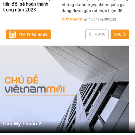
những dự án trọng điểm quốc gia
đang được gấp rút thực hiện để...
QUY HOẠCH
15:37 | 02/06/2022
TRƯỚC
SAU
TÌM THEO NGÀY
Cầu Mỹ Thuận 2