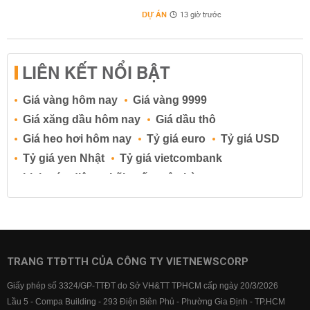
DỰ ÁN
13 giờ trước
LIÊN KẾT NỔI BẬT
Giá vàng hôm nay
Giá vàng 9999
Giá xăng dầu hôm nay
Giá dầu thô
Giá heo hơi hôm nay
Tỷ giá euro
Tỷ giá USD
Tỷ giá yen Nhật
Tỷ giá vietcombank
Lịch cúp điện
Lãi suất ngân hàng
Lãi suất tiết kiệm
Lãi suất tiền gửi
Lãi suất ngân hàng Agribank
Lãi suất ngân hàng Sacombank
Lãi suất ngân hàng BIDV
TRANG TTĐTTH CỦA CÔNG TY VIETNEWSCORP
Lãi suất ngân hàng Vietinbank
Giấy phép số 3324/GP-TTĐT do Sở VH&TT TPHCM cấp ngày 20/3/2026
Lãi suất ngân hàng Vietcombank
Lầu 5 - Compa Building - 293 Điện Biên Phủ - Phường Gia Định - TP.HCM