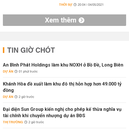
THỜI SỰ
20:04 | 04/05/2021
Xem thêm
TIN GIỜ CHÓT
An Bình Phát Holdings làm khu NOXH ở Bồ Đề, Long Biên
DỰ ÁN
01 phút trước
Khánh Hòa đề xuất làm khu đô thị hỗn hợp hơn 49.000 tỷ
đồng
DỰ ÁN
2 giờ trước
Đại diện Sun Group kiến nghị cho phép kế thừa nghĩa vụ
tài chính khi chuyển nhượng dự án BĐS
THỊ TRƯỜNG
2 giờ trước