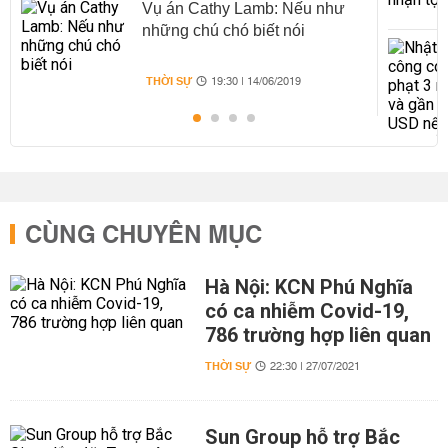
Vụ án Cathy Lamb: Nếu như
những chú chó biết nói
THỜI SỰ
19:30 | 14/06/2019
CÙNG CHUYÊN MỤC
Hà Nội: KCN Phú Nghĩa
có ca nhiễm Covid-19,
786 trường hợp liên quan
THỜI SỰ
22:30 | 27/07/2021
Sun Group hỗ trợ Bắc