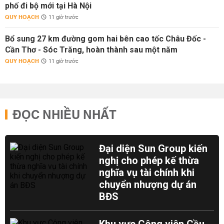
phố đi bộ mới tại Hà Nội
QUY HOẠCH
11 giờ trước
Bổ sung 27 km đường gom hai bên cao tốc Châu Đốc -
Cần Thơ - Sóc Trăng, hoàn thành sau một năm
QUY HOẠCH
11 giờ trước
ĐỌC NHIỀU NHẤT
Đại diện Sun Group kiến
nghị cho phép kế thừa
nghĩa vụ tài chính khi
chuyển nhượng dự án
BĐS