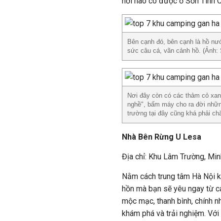
nơi nào có được ở Sơn Tinh 
Bên cạnh đó, bên cạnh là hồ nư
sức câu cá, vãn cảnh hồ. (Ảnh:
Nơi đây còn có các thảm cỏ xanh
nghề", bấm máy cho ra đời những
trường tại đây cũng khá phải ch
Nhà Bên Rừng U Lesa
Địa chỉ: Khu Lâm Trường, Min
Nằm cách trung tâm Hà Nội 
hồn mà bạn sẽ yêu ngay từ cá
mộc mạc, thanh bình, chính nh
khám phá và trải nghiệm. Với