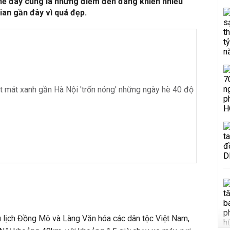
hế đây cũng là những điểm đến đang khiến nhiều
ian gần đây vì quá đẹp.
rt mát xanh gần Hà Nội 'trốn nóng' những ngày hè 40 độ
u lịch Đồng Mô và Làng Văn hóa các dân tộc Việt Nam,