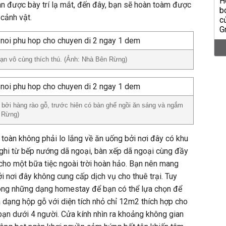
an được bày trí lạ mắt, đến đây, bạn sẽ hoàn toàm được
 cảnh vật.
 bạn vô cùng thích thú. (Ảnh: Nhà Bên Rừng)
 bởi hàng rào gỗ, trước hiên có bàn ghế ngồi ăn sáng và ngắm
 Rừng)
oàn không phải lo lắng về ăn uống bởi nơi đây có khu
ghi từ bếp nướng dã ngoại, bàn xếp dã ngoại cùng đầy
cho một bữa tiệc ngoài trời hoàn hảo. Bạn nên mang
ởi nơi đây không cung cấp dịch vụ cho thuê trại. Tuy
trong những dạng homestay để bạn có thể lựa chọn để
à dạng hộp gỗ với diện tích nhỏ chỉ 12m2 thích hợp cho
ạn dưới 4 người. Cửa kính nhìn ra khoảng không gian