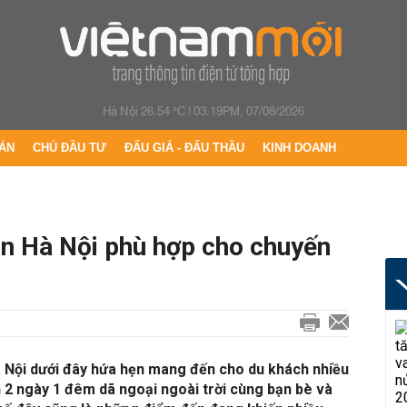
Hà Nội 26.54 °C
|
03:19PM, 07/08/2026
ÁN
CHỦ ĐẦU TƯ
ĐẤU GIÁ - ĐẤU THẦU
KINH DOANH
n Hà Nội phù hợp cho chuyến
 Nội dưới đây hứa hẹn mang đến cho du khách nhiều
nh 2 ngày 1 đêm dã ngoại ngoài trời cùng bạn bè và