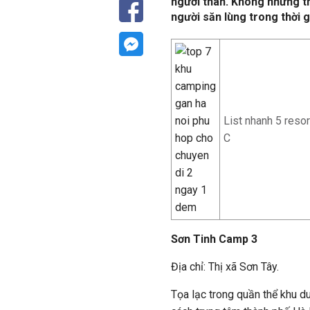
người thân. Không những t
người săn lùng trong thời g
List nhanh 5 reso
C
Sơn Tinh Camp 3
Địa chỉ: Thị xã Sơn Tây.
Tọa lạc trong quần thể khu d