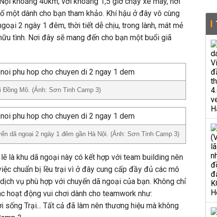
Nội khoảng 40km, với khoảng 1,5 giờ chạy xe máy, nơi
số một dành cho bạn tham khảo. Khí hậu ở đây vô cùng
goại 2 ngày 1 đêm, thời tiết dễ chịu, trong lành, mát mẻ
ữu tình. Nơi đây sẽ mang đến cho bạn một buổi giã
ại Đồng Mô. (Ảnh: Sơn Tinh Camp 3)
yến dã ngoại 2 ngày 1 đêm gần Hà Nội. (Ảnh: Sơn Tinh Camp 3)
 lẽ là khu dã ngoại này có kết hợp với team building nên
việc chuẩn bị lều trại vì ở đây cung cấp đầy đủ các mô
ác dịch vụ phù hợp với chuyến dã ngoại của bạn. Không chỉ
ác hoạt động vui chơi dành cho teamwork như:
 sống Trại... Tất cả đã làm nên thương hiệu mà không