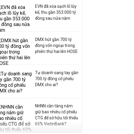
EVN đã xóa sạch lỗ lũy
kế, thu gần 353.000 tỷ
đồng sau nửa năm
DMX hút gần 700 tỷ
đồng vốn ngoại trong
phiên thứ hai lên HOSE
Tự doanh sang tay gần
700 tỷ đồng cổ phiếu
DMX cho ai?
NHNN cần tăng nắm
giữ bao nhiêu cổ phiếu
CTG để sở hữu tối thiểu
65% VietinBank?