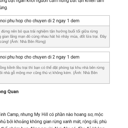
hông bạt ngàn khơi nguồn cảm hứng bất tận khiến tâm
ùng.
 đừng nên bỏ qua trải nghiệm tận hưởng buổi tối giữa rừng
 gian lãng mạn đó cùng nhau hát hò nhảy múa, đốt lửa trại. Đây
 cùng! (Ảnh: Nhà Bên Rừng)
ng kềnh lều trại thì bạn có thể đặt phòng tại khu nhà bên rừng
ôi nhà gỗ mộng mơ cũng thú vị không kém. (Ảnh: Nhà Bên
Đồng Quan
inh Camp, nhưng My Hill có phần nào hoang sơ, mộc
ủ bởi khoảng không gian rừng xanh mát, rộng rãi, phù