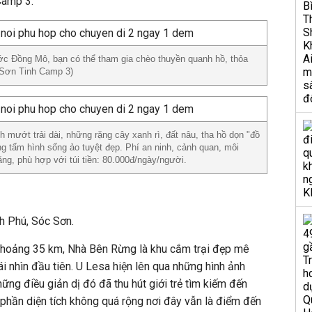
Camp 3.
ớc Đồng Mô, bạn có thể tham gia chèo thuyền quanh hồ, thỏa
 Sơn Tinh Camp 3)
 mướt trải dài, những rặng cây xanh rì, đất nâu, tha hồ dọn "đồ
 tấm hình sống ảo tuyệt đẹp. Phí an ninh, cảnh quan, môi
ăng, phù hợp với túi tiền: 80.000đ/ngày/người.
h Phú, Sóc Sơn.
khoảng 35 km, Nhà Bên Rừng là khu cắm trại đẹp mê
i nhìn đầu tiên. U Lesa hiện lên qua những hình ảnh
ững điều giản dị đó đã thu hút giới trẻ tìm kiếm đến
 phần diện tích không quá rộng nơi đây vẫn là điểm đến