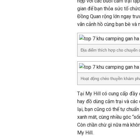
hợp với các buổi cắm trại tậ
gian để bạn thỏa sức tổ chức 
Đồng Quan rộng lớn ngay trư
vãn cảnh hồ cùng bạn bè và n
Địa điểm thích hợp cho chuyến d
Hoạt động chèo thuyền khám phá
Tại My Hill có cung cấp đầy đ
hay đồ dùng cắm trại và các
lại, bạn cũng có thể tự chuẩn
xanh mát, cùng nhiều góc “số
Còn chần chừ gì nữa mà khôn
My Hill.