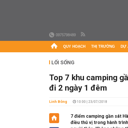
0975798489
QUY HOẠCH
THỊ TRƯỜNG
DỰ 
LỐI SỐNG
Top 7 khu camping gầ
đi 2 ngày 1 đêm
Linh Bông
10:00 | 23/07/2018
7 điểm camping gần sát Hà
điều thú vị trong hành trì