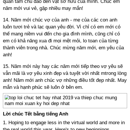
quan tâm chu đáo đến vật sở hữu của mình. Chúc em
năm mới vui vẻ, gặp nhiều may mắn!
14. Năm mới chúc vợ của anh - mẹ của các con anh
luôn tươi trẻ và lạc quan yêu đời. Vì chỉ có em mới có
thể mang niềm vui đến cho gia đình mình, cũng chỉ có
em có khả năng xua đi mọi mệt mỏi, lo toan của từng
thành viên trong nhà. Chúc mừng năm mới, em yêu của
anh!
15. Năm mới này hay các năm mới tiếp theo vợ yêu sẽ
vẫn mãi là vợ yêu xinh đẹp và tuyệt vời nhất mtrong lòng
anh! Năm mới anh chúc vợ những điều tốt đẹp nhất. May
mắn và hạnh phúc sẽ luôn ở bên em.
Lời chúc Tết bằng tiếng Anh
1. Hoping to engage less in the virtual world and more in
the real world this year. Here's to new beginnings...