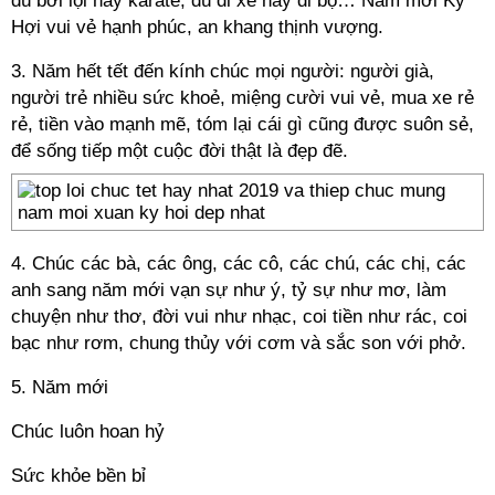
dù bơi lội hay karate, dù đi xe hay đi bộ… Năm mới Kỷ
Hợi vui vẻ hạnh phúc, an khang thịnh vượng.
3. Năm hết tết đến kính chúc mọi người: người già,
người trẻ nhiều sức khoẻ, miệng cười vui vẻ, mua xe rẻ
rẻ, tiền vào mạnh mẽ, tóm lại cái gì cũng được suôn sẻ,
để sống tiếp một cuộc đời thật là đẹp đẽ.
4. Chúc các bà, các ông, các cô, các chú, các chị, các
anh sang năm mới vạn sự như ý, tỷ sự như mơ, làm
chuyện như thơ, đời vui như nhạc, coi tiền như rác, coi
bạc như rơm, chung thủy với cơm và sắc son với phở.
5. Năm mới
Chúc luôn hoan hỷ
Sức khỏe bền bỉ