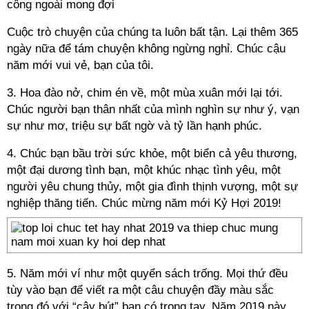
công ngoài mong đợi
Cuộc trò chuyện của chúng ta luôn bất tận. Lại thêm 365
ngày nữa để tám chuyện không ngừng nghỉ. Chúc cậu
năm mới vui vẻ, bạn của tôi.
3. Hoa đào nở, chim én về, một mùa xuân mới lại tới.
Chúc người bạn thân nhất của mình nghìn sự như ý, vạn
sự như mơ, triệu sự bất ngờ và tỷ lần hạnh phúc.
4. Chúc bạn bầu trời sức khỏe, một biển cả yêu thương,
một đại dương tình bạn, một khúc nhạc tình yêu, một
người yêu chung thủy, một gia đình thịnh vượng, một sự
nghiệp thăng tiến. Chúc mừng năm mới Kỷ Hợi 2019!
5. Năm mới ví như một quyển sách trống. Mọi thứ đều
tùy vào bạn để viết ra một câu chuyện đầy màu sắc
trong đó với “cây bút” bạn có trong tay. Năm 2019 này,