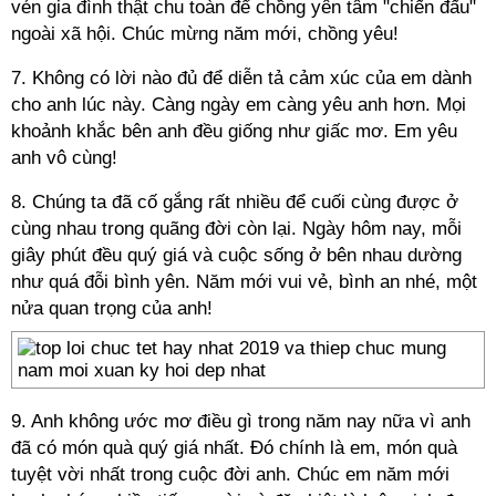
vén gia đình thật chu toàn để chồng yên tâm "chiến đấu"
ngoài xã hội. Chúc mừng năm mới, chồng yêu!
7. Không có lời nào đủ để diễn tả cảm xúc của em dành
cho anh lúc này. Càng ngày em càng yêu anh hơn. Mọi
khoảnh khắc bên anh đều giống như giấc mơ. Em yêu
anh vô cùng!
8. Chúng ta đã cố gắng rất nhiều để cuối cùng được ở
cùng nhau trong quãng đời còn lại. Ngày hôm nay, mỗi
giây phút đều quý giá và cuộc sống ở bên nhau dường
như quá đỗi bình yên. Năm mới vui vẻ, bình an nhé, một
nửa quan trọng của anh!
9. Anh không ước mơ điều gì trong năm nay nữa vì anh
đã có món quà quý giá nhất. Đó chính là em, món quà
tuyệt vời nhất trong cuộc đời anh. Chúc em năm mới