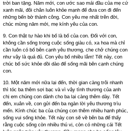
trời ban tặng. Năm mới, con ước sao mái đầu của mẹ cứ
xanh mãi, đôi chân luôn khỏe mạnh để đưa con đi đến
những bến bờ thành công. Con yêu mẹ nhất trên đời,
chúc mừng năm mới, mẹ kính yêu của con.
9. Con thật tự hào khi bố là bố của con. Đối với con,
không cần sống trong cuộc sống giàu có, xa hoa mà chỉ
cần luôn có bố bên cạnh yêu thương, che chở chúng con
như vậy là quá đủ. Con yêu bố nhiều lắm! Tết này, con
chúc bố sức khỏe dồi dào để sống mãi bên cạnh chúng
con.
10. Một năm mới nữa lại đến, thời gian càng trôi nhanh
thì tóc ba thêm sợi bạc và vì vậy tình thương của anh
chị em chúng con dành cho ba lại càng thêm dày. Tết
đến, xuân về, con gửi đến ba ngàn lời yêu thương trìu
mến. Kính chúc ba của chúng con thêm nhiều hạnh phúc,
sống vui sống khỏe. Tết này con sẽ về bên ba để thấy
rằng cuộc sống còn nhiều thú vị, còn có những cái Tết