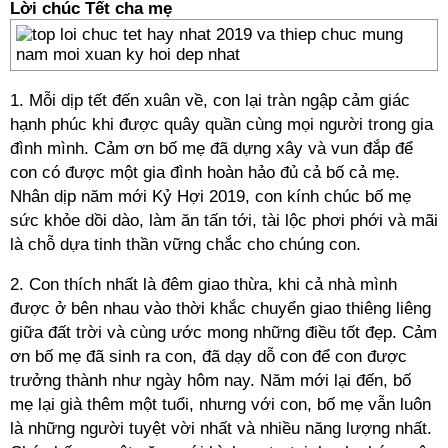
Lời chúc Tết cha mẹ
1. Mỗi dịp tết đến xuân về, con lại tràn ngập cảm giác
hạnh phúc khi được quây quần cùng mọi người trong gia
đình mình. Cảm ơn bố mẹ đã dựng xây và vun đắp để
con có được một gia đình hoàn hảo đủ cả bố cả mẹ.
Nhân dịp năm mới Kỷ Hợi 2019, con kính chúc bố mẹ
sức khỏe dồi dào, làm ăn tấn tới, tài lộc phơi phới và mãi
là chỗ dựa tinh thần vững chắc cho chúng con.
2. Con thích nhất là đêm giao thừa, khi cả nhà mình
được ở bên nhau vào thời khắc chuyển giao thiêng liêng
giữa đất trời và cùng ước mong những điều tốt đẹp. Cảm
ơn bố mẹ đã sinh ra con, đã dạy dỗ con để con được
trưởng thành như ngày hôm nay. Năm mới lại đến, bố
mẹ lại già thêm một tuổi, nhưng với con, bố mẹ vẫn luôn
là những người tuyệt vời nhất và nhiều năng lượng nhất.