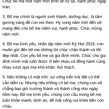
Chúc bố mẹ một năm mới bình an tự tại, hạnh phúc ngập
tràn.
3. Bố mẹ chính là người sinh thành, dưỡng dục, là tấm
gương sáng để con noi theo. Hy vọng năm mới đến sẽ
mang đến cho bố mẹ niềm vui, hạnh phúc. Chúc mừng
năm mới.
4. Bố mẹ kính yêu, nhân dịp năm mới Kỷ Hợi 2019, con
muốn gửi đến bố mẹ những lời chúc chân thành và tốt
đẹp nhất. Con yêu bố mẹ và gia đình mình. Chúc cho gia
đình mình mãi luôn được ở bên nhau và đồng hành cùng
nhau vượt qua mọi khó khăn, thử thách.
5. Nếu không có mặt trời, sự sống trên trái đất có thể
vẫn diễn ra. Nhưng nếu không có bố mẹ, chúng con sẽ
chẳng bao giờ trưởng thành và thành công như ngày
hôm nay. Bố mẹ kính yêu, chúng con cầu mong bố mẹ
luôn khỏe mạnh, bình an, để mãi sống vui khỏe bên con
cháu.