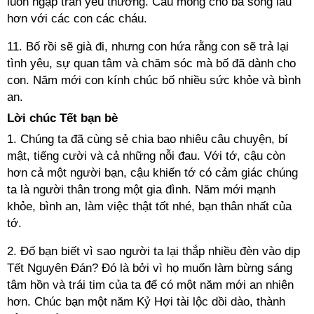
luôn ngập tràn yêu thương. Cầu mong cho ba sống lâu
hơn với các con các cháu.
11. Bố rồi sẽ già đi, nhưng con hứa rằng con sẽ trả lại
tình yêu, sự quan tâm và chăm sóc mà bố đã dành cho
con. Năm mới con kính chúc bố nhiều sức khỏe và bình
an.
Lời chúc Tết bạn bè
1. Chúng ta đã cùng sẻ chia bao nhiêu câu chuyện, bí
mật, tiếng cười và cả những nỗi đau. Với tớ, cậu còn
hơn cả một người bạn, cậu khiến tớ có cảm giác chúng
ta là người thân trong một gia đình. Năm mới mạnh
khỏe, bình an, làm việc thật tốt nhé, bạn thân nhất của
tớ.
2. Đố bạn biết vì sao người ta lại thắp nhiều đèn vào dịp
Tết Nguyên Đán? Đó là bởi vì họ muốn làm bừng sáng
tâm hồn và trái tim của ta để có một năm mới an nhiên
hơn. Chúc bạn một năm Kỷ Hợi tài lộc dồi dào, thành