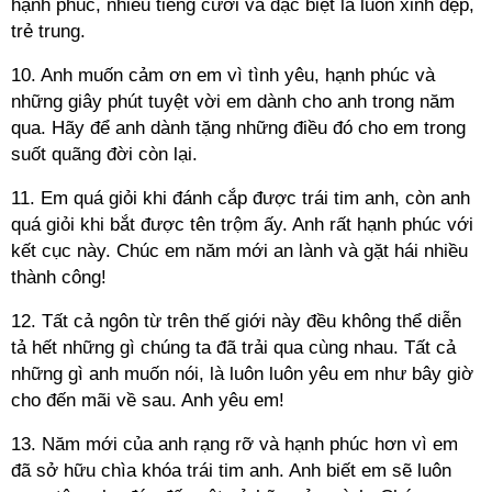
hạnh phúc, nhiều tiếng cười và đặc biệt là luôn xinh đẹp,
trẻ trung.
10. Anh muốn cảm ơn em vì tình yêu, hạnh phúc và
những giây phút tuyệt vời em dành cho anh trong năm
qua. Hãy để anh dành tặng những điều đó cho em trong
suốt quãng đời còn lại.
11. Em quá giỏi khi đánh cắp được trái tim anh, còn anh
quá giỏi khi bắt được tên trộm ấy. Anh rất hạnh phúc với
kết cục này. Chúc em năm mới an lành và gặt hái nhiều
thành công!
12. Tất cả ngôn từ trên thế giới này đều không thể diễn
tả hết những gì chúng ta đã trải qua cùng nhau. Tất cả
những gì anh muốn nói, là luôn luôn yêu em như bây giờ
cho đến mãi về sau. Anh yêu em!
13. Năm mới của anh rạng rỡ và hạnh phúc hơn vì em
đã sở hữu chìa khóa trái tim anh. Anh biết em sẽ luôn