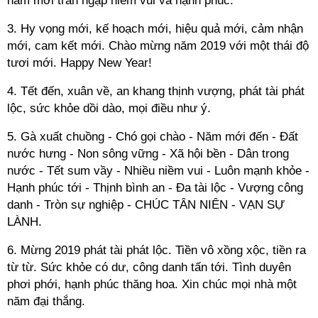
năm mới tràn ngập niềm vui và hạnh phúc.
3. Hy vọng mới, kế hoạch mới, hiệu quả mới, cảm nhận
mới, cam kết mới. Chào mừng năm 2019 với một thái độ
tươi mới. Happy New Year!
4. Tết đến, xuân về, an khang thịnh vượng, phát tài phát
lộc, sức khỏe dồi dào, mọi điều như ý.
5. Gà xuất chuồng - Chó gọi chào - Năm mới đến - Đất
nước hưng - Non sông vững - Xã hội bền - Dân trong
nước - Tết sum vầy - Nhiều niềm vui - Luôn mạnh khỏe -
Hạnh phúc tới - Thịnh bình an - Đa tài lộc - Vượng công
danh - Tròn sự nghiệp - CHÚC TÂN NIÊN - VẠN SỰ
LÀNH.
6. Mừng 2019 phát tài phát lộc. Tiền vô xồng xộc, tiền ra
từ từ. Sức khỏe có dư, công danh tấn tới. Tình duyên
phơi phới, hạnh phúc thăng hoa. Xin chúc mọi nhà một
năm đại thắng.