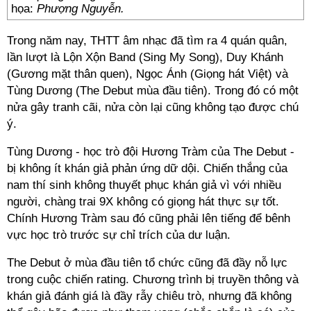
họa:
Phượng Nguyễn.
Trong năm nay, THTT âm nhạc đã tìm ra 4 quán quân,
lần lượt là Lộn Xộn Band (Sing My Song), Duy Khánh
(Gương mặt thân quen), Ngọc Ánh (Giọng hát Việt) và
Tùng Dương (The Debut mùa đầu tiên). Trong đó có một
nửa gây tranh cãi, nửa còn lại cũng không tạo được chú
ý.
Tùng Dương - học trò đội Hương Tràm của The Debut -
bị không ít khán giả phản ứng dữ dội. Chiến thắng của
nam thí sinh không thuyết phục khán giả vì với nhiều
người, chàng trai 9X không có giọng hát thực sự tốt.
Chính Hương Tràm sau đó cũng phải lên tiếng để bênh
vực học trò trước sự chỉ trích của dư luận.
The Debut ở mùa đầu tiên tổ chức cũng đã đầy nỗ lực
trong cuộc chiến rating. Chương trình bị truyền thông và
khán giả đánh giá là đầy rẫy chiêu trò, nhưng đã không