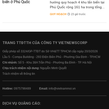
hướng quy hoạch 4 khu lấn biển tại
Phú Quốc rộng 161 ha trong tổng...
QUY HOẠCH
23 giờ trước
TRANG TTĐTTH CỦA CÔNG TY VIETNEWSCORP
Giấy phép số 3324/GP-TTĐT do Sở VH&TT TPHCM cấp ngày 20/3/2026
Lầu 5 - Compa Building - 293 Điện Biên Phủ - Phường Gia Định - TP.HCM
Chi nhánh:
Số 5 - Khu 38A Trần Phú - Phường Ba Đình - TP. Hà Nội
Chịu trách nhiệm nội dung:
Nguyễn Minh Quyết
Trách nhiệm về thông tin
Hotline:
0975798489
Email:
info@vietnammoi.vn
DỊCH VỤ QUẢNG CÁO: