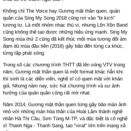
Không chỉ The Voice hay Gương mặt thân quen, quán
quân của Sing My Song 2018 cũng rơi vào "bi kịch"
tương tự. Là một nhóm nhạc thú vị, nhưng Lộn Xộn Band
cũng không thể tạo được những hiệu ứng mạnh. Sing My
Song mùa thứ 2 cũng đã kết thúc một mùa tương đối ảm
đạm dù mùa đầu tiên (2016) gây bão đến từng ca khúc,
từng tập phát sóng.
Trong số các chương trình THTT đã lên sóng VTV trong
năm, Gương mặt thân quen là một format khác hẳn khi
thí sinh là các diễn viên, nghệ sĩ có quen mặt với khán
giả. Nhưng năm nay, sức hút chương trình và sự ảnh
hưởng của quán quân cũng rất mờ nhạt.
Năm 2014, Gương mặt thân quen từng gây bão màn ảnh
nhỏ với những màn hóa thân của Hoài Lâm thành nghệ
nhân Hà Thị Cầu, Sơn Tùng M-TP, và đặc biệt là cố nghệ
sĩ Thanh Nga - Thanh Sang, tạo "viral" lớn trên mạng xã