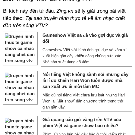
Bi kịch này đến từ đâu,
Zing.vn
sẽ lý giải trong bài viết
tiếp theo:
Tại sao truyền hình thực tế về âm nhạc chết
dần trên sóng VTV?
Gameshow Việt sa đà vào gợi dục và giả
dối
Gameshow Việt với hình ảnh gợi dục và xàm xí
xuất hiện gần đầy khiến công chúng bức xúc.
Nhà sản xuất đang cố đấm ...
Nói tiếng Việt không sành sỏi nhưng đây
là lí do khiến Hari Won luôn được nhà
sản xuất ưu ái mời làm MC
Mặc dù nói tiếng Việt chưa lưu loát nhưng Hari
Won lại “đắt show” dẫn chương trình trong thời
gian gần đây.
Giá quảng cáo giờ vàng trên VTV của
phim Việt và game show bao nhiêu?
Phim "Quỳnh búp bê" gây bão ở thời điểm phát