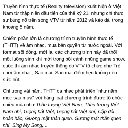
Truyền hình thực tế (Reality television) xuất hiện ở Việt
Nam từ thập niên đầu tiên của thế kỷ 21, nhưng chỉ thực
sự bùng nổ trên sóng VTV từ năm 2012 và kéo dài trong
khoảng 5 năm.
Chiếm phần lớn là chương trình truyền hình thực tế
(THTT) về âm nhạc, mua bản quyền từ nước ngoài. Với
format sôi động, mới lạ, các chương trình này đã thổi
một luồng sinh khí mới trong bối cảnh những game show,
cuộc thi âm nhạc truyền thống do VTV tổ chức như Trò
chơi âm nhạc, Sao mai, Sao mai điểm hẹn không còn
sức hút.
Chỉ trong vài năm, THTT ca nhạc phát triển "như nấm
mọc sau mưa" với hàng loạt chương trình được tổ chức
nhiều mùa như
Thần tượng Việt Nam, Thần tượng Việt
Nam nhí, Giọng hát Việt, Giọng hát Việt nhí, Cặp đôi
hoàn hảo, Gương mặt thân quen, Gương mặt thân quen
nhí, Sing My Song,...