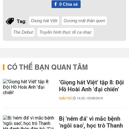
0
Chia sẻ
Giọng hát Việt
Gương mặt thân quen
Tag:
The Debut
Truyền hình thực tế ca nhạc
CÓ THỂ BẠN QUAN TÂM
'Giọng hát Việt' tập 8: Đội
Hồ Hoài Anh 'đại chiến'
GIẢI TRÍ
14:25 | 03/06/2019
Bị 'ném đá' vì mắc bệnh
'ngôi sao', học trò Thanh