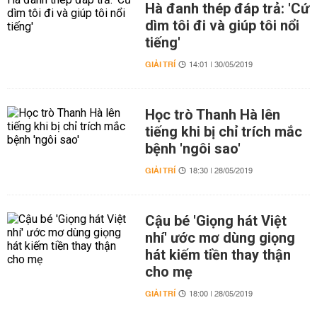
Hà đanh thép đáp trả: 'Cứ
dìm tôi đi và giúp tôi nổi
tiếng'
GIẢI TRÍ
14:01 | 30/05/2019
Học trò Thanh Hà lên
tiếng khi bị chỉ trích mắc
bệnh 'ngôi sao'
GIẢI TRÍ
18:30 | 28/05/2019
Cậu bé 'Giọng hát Việt
nhí' ước mơ dùng giọng
hát kiếm tiền thay thận
cho mẹ
GIẢI TRÍ
18:00 | 28/05/2019