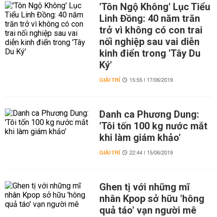
'Tôn Ngộ Không' Lục Tiểu
Linh Đồng: 40 năm trăn
trở vì không có con trai
nối nghiệp sau vai diễn
kinh điển trong 'Tây Du
Ký'
GIẢI TRÍ
15:55 | 17/06/2019
Danh ca Phương Dung:
'Tôi tốn 100 kg nước mắt
khi làm giám khảo'
GIẢI TRÍ
22:44 | 15/06/2019
Ghen tị với những mĩ
nhân Kpop sở hữu 'hông
quả táo' vạn người mê