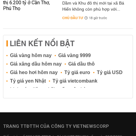
Dầm và Khu đô thị mới tại xã Bá
Hiến không còn phù hợp với...
CHỦ ĐẦU TƯ
18 giờ trước
LIÊN KẾT NỔI BẬT
Giá vàng hôm nay
Giá vàng 9999
Giá xăng dầu hôm nay
Giá dầu thô
Giá heo hơi hôm nay
Tỷ giá euro
Tỷ giá USD
Tỷ giá yen Nhật
Tỷ giá vietcombank
Lịch cúp điện
Lãi suất ngân hàng
Lãi suất tiết kiệm
Lãi suất tiền gửi
Lãi suất ngân hàng Agribank
Lãi suất ngân hàng Sacombank
Lãi suất ngân hàng BIDV
TRANG TTĐTTH CỦA CÔNG TY VIETNEWSCORP
Lãi suất ngân hàng Vietinbank