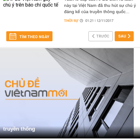
này tại Việt Nam đã thu hút sự chú ý
đáng kể của truyền thông quốc...
THỜI SỰ
01:21 | 12/11/2017
TRƯỚC
SAU
TÌM THEO NGÀY
truyền thống