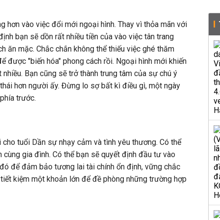
g hơn vào việc đổi mới ngoại hình. Thay vì thỏa mãn với
ịnh bạn sẽ dồn rất nhiều tiền của vào việc tân trang
h ăn mặc. Chắc chắn không thể thiếu việc ghé thăm
để được "biến hóa" phong cách rồi. Ngoại hình mới khiến
t nhiều. Bạn cũng sẽ trở thành trung tâm của sự chú ý
thái hơn người ấy. Đừng lo sợ bất kì điều gì, một ngày
phía trước.
 cho tuổi Dần sự nhạy cảm và tình yêu thương. Có thể
h cùng gia đình. Có thể bạn sẽ quyết định đầu tư vào
 đó để đảm bảo tương lai tài chính ổn định, vững chắc
ẽ tiết kiệm một khoản lớn để đề phòng những trường hợp