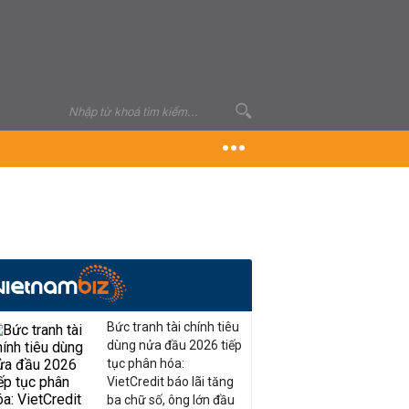
Bức tranh tài chính tiêu
dùng nửa đầu 2026 tiếp
tục phân hóa:
VietCredit báo lãi tăng
ba chữ số, ông lớn đầu