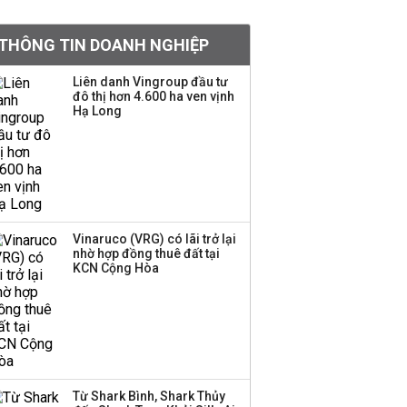
khoản
THÔNG TIN DOANH NGHIỆP
Quy hoạch 4 khu lấn
biển ở Phú Quốc
Liên danh Vingroup đầu tư
đô thị hơn 4.600 ha ven vịnh
Hạ Long
Một thương hiệu thời
trang Việt đóng cửa
sau 5 năm hoạt động,
thanh lý toàn bộ cửa
hàng
Vinaruco (VRG) có lãi trở lại
nhờ hợp đồng thuê đất tại
Dự án Sheraton Phú
KCN Cộng Hòa
Quốc bị buộc chấm dứt
hoạt động
Công ty 100 tỷ của
Huấn Hoa Hồng bỗng
Từ Shark Bình, Shark Thủy
dưng ‘biến mất’, một