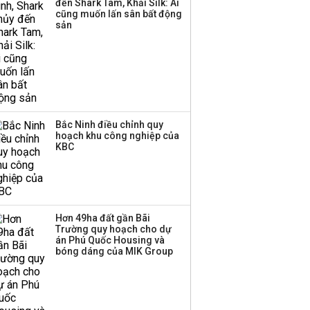
đến Shark Tam, Khải Silk: Ai
công ty khác đã giải thể
cũng muốn lấn sân bất động
sản
Bắc Ninh điều chỉnh quy
hoạch khu công nghiệp của
KBC
Hơn 49ha đất gần Bãi
Trường quy hoạch cho dự
án Phú Quốc Housing và
bóng dáng của MIK Group