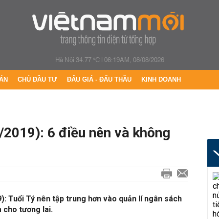
Hà Nội 34.77 °C
|
06:19AM, 08/08/2026
ÁN
CHỦ ĐẦU TƯ
ĐẤU GIÁ - ĐẤU THẦU
KINH DOANH
/2019): 6 điều nên và không
): Tuổi Tý nên tập trung hơn vào quản lí ngân sách
m cho tương lai.