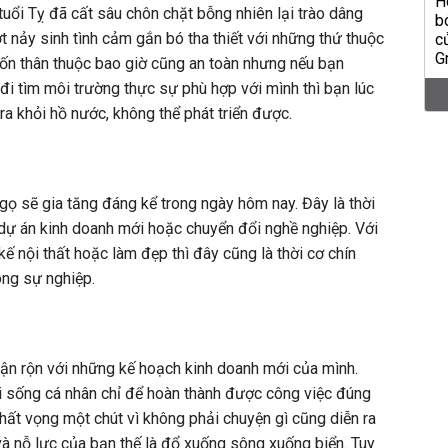
ổi Tỵ đã cất sâu chôn chặt bỗng nhiên lại trào dâng
t nảy sinh tình cảm gắn bó tha thiết với những thứ thuộc
ốn thân thuộc bao giờ cũng an toàn nhưng nếu bạn
i tìm môi trường thực sự phù hợp với mình thì bạn lúc
ra khỏi hồ nước, không thể phát triển được.
Ngọ sẽ gia tăng đáng kể trong ngày hôm nay. Đây là thời
dự án kinh doanh mới hoặc chuyển đổi nghề nghiệp. Với
ế nội thất hoặc làm đẹp thì đây cũng là thời cơ chín
ong sự nghiệp.
ận rộn với những kế hoạch kinh doanh mới của mình.
i sống cá nhân chỉ để hoàn thành được công việc đúng
thất vọng một chút vì không phải chuyện gì cũng diễn ra
à nỗ lực của bạn thế là đổ xuống sông xuống biển. Tuy