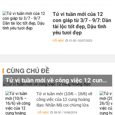
Tử vi tuần mới của 12
con giáp từ 3/7 - 9/7: Dần
tài lộc tốt đẹp, Dậu tình
yêu tươi đẹp
CỔ HỌC
01:00 | 02/07/2023
CÙNG CHỦ ĐỀ
Tử vi tuần mới về công việc 12 cung hoàng đạo
Tử vi tuần mới (10/6 – 16/6) về
công việc của 12 cung hoàng
đạo: Nhân Mã coi chừng lửa
giận
CỔ HỌC
09:30 | 10/06/2019