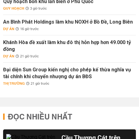
Quy hoạch bốn khu lấn biển ở Phú Quốc
QUY HOẠCH
3 giờ trước
An Bình Phát Holdings làm khu NOXH ở Bồ Đề, Long Biên
DỰ ÁN
16 giờ trước
Khánh Hòa đề xuất làm khu đô thị hỗn hợp hơn 49.000 tỷ
đồng
DỰ ÁN
21 giờ trước
Đại diện Sun Group kiến nghị cho phép kế thừa nghĩa vụ
tài chính khi chuyển nhượng dự án BĐS
THỊ TRƯỜNG
21 giờ trước
ĐỌC NHIỀU NHẤT
Cầu Thượng Cát trên