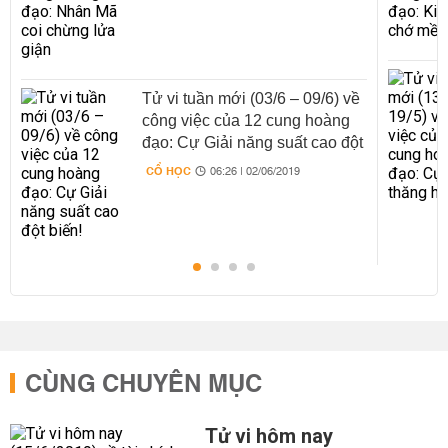
Tử vi tuần mới (03/6 – 09/6) về
công việc của 12 cung hoàng
đạo: Cự Giải năng suất cao đột
biến!
CỔ HỌC
06:26 | 02/06/2019
CÙNG CHUYÊN MỤC
Tử vi hôm nay