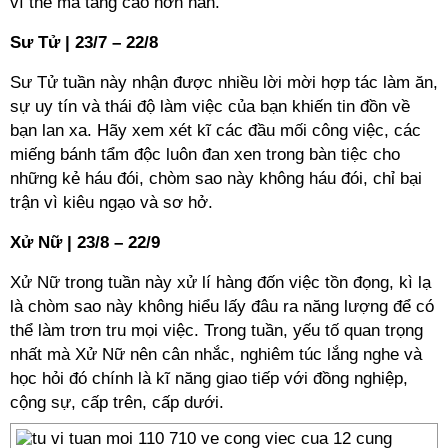
vì thế mà tăng cao hơn hẳn.
Sư Tử | 23/7 – 22/8
Sư Tử tuần này nhận được nhiều lời mời hợp tác làm ăn,
sự uy tín và thái độ làm việc của bạn khiến tin đồn về
bạn lan xa. Hãy xem xét kĩ các đầu mối công việc, các
miếng bánh tẩm độc luôn đan xen trong bàn tiệc cho
những kẻ háu đói, chòm sao này không háu đói, chỉ bại
trận vì kiêu ngạo và sơ hở.
Xử Nữ | 23/8 – 22/9
Xử Nữ trong tuần này xử lí hàng đốn việc tồn đọng, kì lạ
là chòm sao này không hiểu lấy đâu ra năng lượng để có
thể làm trơn tru mọi việc. Trong tuần, yếu tố quan trọng
nhất mà Xử Nữ nên cân nhắc, nghiêm túc lắng nghe và
học hỏi đó chính là kĩ năng giao tiếp với đồng nghiệp,
cộng sự, cấp trên, cấp dưới.