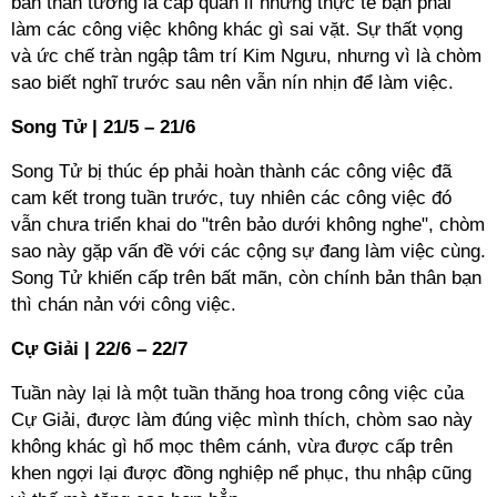
bản thân tưởng là cấp quản lí nhưng thực tế bạn phải
làm các công việc không khác gì sai vặt. Sự thất vọng
và ức chế tràn ngập tâm trí Kim Ngưu, nhưng vì là chòm
sao biết nghĩ trước sau nên vẫn nín nhịn để làm việc.
Song Tử | 21/5 – 21/6
Song Tử bị thúc ép phải hoàn thành các công việc đã
cam kết trong tuần trước, tuy nhiên các công việc đó
vẫn chưa triển khai do "trên bảo dưới không nghe", chòm
sao này gặp vấn đề với các cộng sự đang làm việc cùng.
Song Tử khiến cấp trên bất mãn, còn chính bản thân bạn
thì chán nản với công việc.
Cự Giải | 22/6 – 22/7
Tuần này lại là một tuần thăng hoa trong công việc của
Cự Giải, được làm đúng việc mình thích, chòm sao này
không khác gì hổ mọc thêm cánh, vừa được cấp trên
khen ngợi lại được đồng nghiệp nể phục, thu nhập cũng