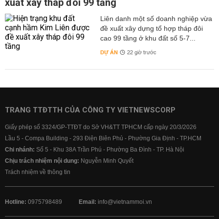
xuất xây tháp đôi 99 tầng
Liên danh một số doanh nghiệp vừa
đề xuất xây dựng tổ hợp tháp đôi
cao 99 tầng ở khu đất số 5-7...
DỰ ÁN
22 giờ trước
TRANG TTĐTTH CỦA CÔNG TY VIETNEWSCORP
Giấy phép số 3324/GP-TTĐT do Sở VH&TT TPHCM cấp ngày 20/3/2026
Lầu 5 - Compa Building - 293 Điện Biên Phủ - Phường Gia Định - TP.HCM
Chi nhánh:
Số 5 - Khu 38A Trần Phú - Phường Ba Đình - TP. Hà Nội
Chịu trách nhiệm nội dung:
Nguyễn Minh Quyết
Trách nhiệm về thông tin
Hotline:
0975798489
Email:
info@vietnammoi.vn