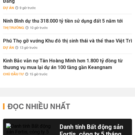
Đằng
DỰ ÁN
9 giờ trước
Ninh Bình dự thu 318.000 tỷ tiền sử dụng đất 5 năm tới
THỊ TRƯỜNG
10 giờ trước
Phú Thọ gỡ vướng Khu đô thị sinh thái và thể thao Việt Trì
DỰ ÁN
13 giờ trước
Kinh Bắc vẫn nợ Tân Hoàng Minh hơn 1.800 tỷ đồng từ
thương vụ mua lại dự án 100 tầng gần Keangnam
CHỦ ĐẦU TƯ
15 giờ trước
ĐỌC NHIỀU NHẤT
Danh tính Bất động sản
Fortis, công ty 5 tháng