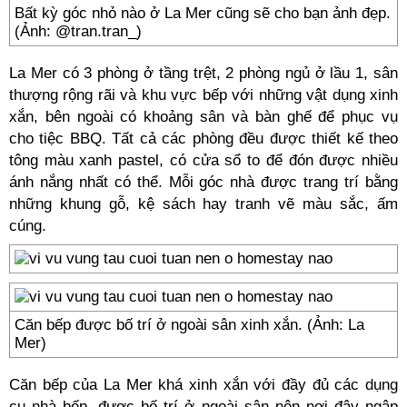
Bất kỳ góc nhỏ nào ở La Mer cũng sẽ cho bạn ảnh đẹp.
(Ảnh: @tran.tran_)
La Mer có 3 phòng ở tầng trệt, 2 phòng ngủ ở lầu 1, sân
thượng rộng rãi và khu vực bếp với những vật dụng xinh
xắn, bên ngoài có khoảng sân và bàn ghế để phục vụ
cho tiệc BBQ. Tất cả các phòng đều được thiết kế theo
tông màu xanh pastel, có cửa sổ to để đón được nhiều
ánh nắng nhất có thể. Mỗi góc nhà được trang trí bằng
những khung gỗ, kệ sách hay tranh vẽ màu sắc, ấm
cúng.
Căn bếp được bố trí ở ngoài sân xinh xắn. (Ảnh: La
Mer)
Căn bếp của La Mer khá xinh xắn với đầy đủ các dụng
cụ nhà bếp, được bố trí ở ngoài sân nên nơi đây ngập