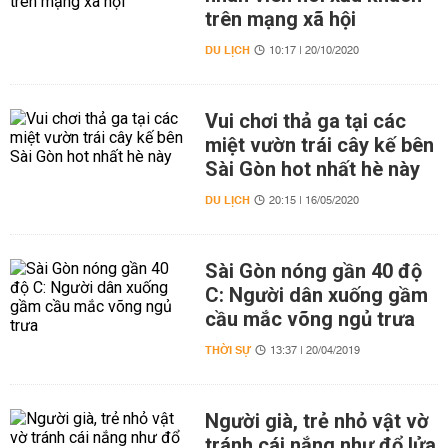
trên mạng xã hội
DU LỊCH
10:17 | 20/10/2020
Vui chơi thả ga tại các
miệt vườn trái cây kế bên
Sài Gòn hot nhất hè này
DU LỊCH
20:15 | 16/05/2020
Sài Gòn nóng gần 40 độ
C: Người dân xuống gầm
cầu mắc võng ngủ trưa
THỜI SỰ
13:37 | 20/04/2019
Người già, trẻ nhỏ vật vờ
tránh cái nắng như đổ lửa