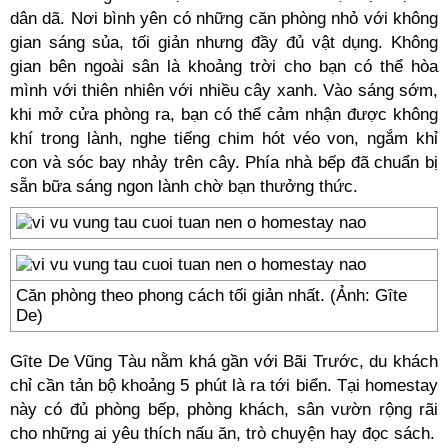
dân dã. Nơi bình yên có những căn phòng nhỏ với không
gian sáng sủa, tối giản nhưng đầy đủ vật dụng. Không
gian bên ngoài sân là khoảng trời cho bạn có thể hòa
mình với thiên nhiên với nhiều cây xanh. Vào sáng sớm,
khi mở cửa phòng ra, bạn có thể cảm nhận được không
khí trong lành, nghe tiếng chim hót véo von, ngắm khỉ
con và sóc bay nhảy trên cây. Phía nhà bếp đã chuẩn bị
sẵn bữa sáng ngon lành chờ bạn thưởng thức.
Căn phòng theo phong cách tối giản nhất. (Ảnh: Gȋte
De)
Gȋte De Vũng Tàu nằm khá gần với Bãi Trước, du khách
chỉ cần tản bộ khoảng 5 phút là ra tới biển. Tại homestay
này có đủ phòng bếp, phòng khách, sân vườn rộng rãi
cho những ai yêu thích nấu ăn, trò chuyện hay đọc sách.