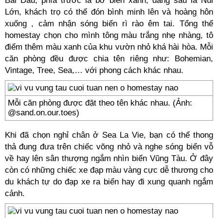
Bãi Dâu, phía trước là bờ biển xanh, đằng sau là Núi
Lớn, khách trọ có thể đón bình minh lên và hoàng hôn
xuống , cảm nhận sóng biển rì rào êm tai. Tổng thể
homestay chọn cho mình tông màu trắng nhẹ nhàng, tô
điểm thêm màu xanh của khu vườn nhỏ khá hài hòa. Mỗi
căn phòng đều được chia tên riêng như: Bohemian,
Vintage, Tree, Sea,… với phong cách khác nhau.
Mỗi căn phòng được đặt theo tên khác nhau. (Ảnh:
@sand.on.our.toes)
Khi đã chọn nghỉ chân ở Sea La Vie, bạn có thể thong
thả đung đưa trên chiếc võng nhỏ và nghe sóng biển vỗ
về hay lên sân thượng ngắm nhìn biển Vũng Tàu. Ở đây
còn có những chiếc xe đạp màu vàng cực dễ thương cho
du khách tự do đạp xe ra biển hay đi xung quanh ngắm
cảnh.