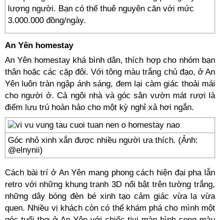
lượng người. Bạn có thể thuê nguyên căn với mức
3.000.000 đồng/ngày.
An Yên homestay
An Yên homestay khá bình dân, thích hợp cho nhóm bạn
thân hoặc các cặp đôi. Với tông màu trắng chủ đạo, ở An
Yên luôn tràn ngập ánh sáng, đem lại càm giác thoải mái
cho người ở. Cả ngôi nhà và góc sân vườn mát rượi là
điểm lưu trú hoàn hảo cho một kỳ nghỉ xả hơi ngắn.
Góc nhỏ xinh xắn được nhiều người ưa thích. (Ảnh:
@elnynii)
Cách bài trí ở An Yên mang phong cách hiện đại pha lẫn
retro với những khung tranh 3D nổi bật trên tường trắng,
những dây bóng đèn bé xinh tạo cảm giác vừa lạ vừa
quen. Nhiều vị khách còn có thể khám phá cho mình một
góc tuổi thơ ở An Yên với chiếc tivi màn hình cong màu