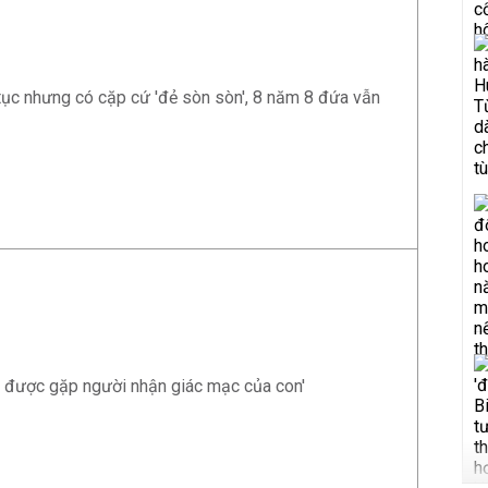
tục nhưng có cặp cứ 'đẻ sòn sòn', 8 năm 8 đứa vẫn
 được gặp người nhận giác mạc của con'