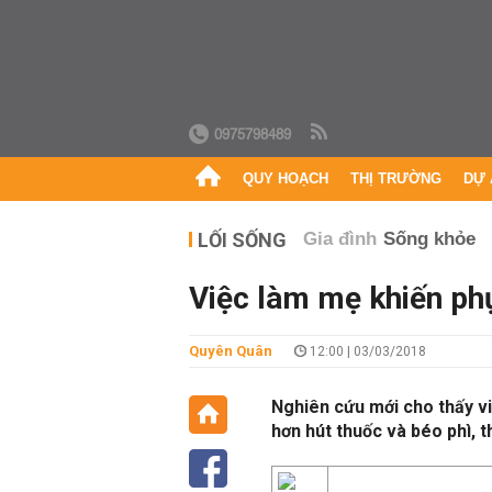
0975798489
QUY HOẠCH
THỊ TRƯỜNG
DỰ 
LỐI SỐNG
Gia đình
Sống khỏe
Việc làm mẹ khiến ph
Quyên Quân
12:00 | 03/03/2018
Nghiên cứu mới cho thấy vi
hơn hút thuốc và béo phì,