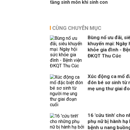
tầng sinh môn khi sinh con
CÙNG CHUYÊN MỤC
Bùng nổ ưu đãi, si
khuyến mại: Ngày 
khỏe gia đình - Bệ
ĐKQT Thu Cúc
Xúc động ca mổ đặ
đón bé sơ sinh từ 
mẹ ung thư giai đo
16 'cứu tinh' cho 
phụ nữ bị hành hạ 
bệnh u nang buồn