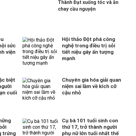
Thành Đạt xuống tóc và ăn
chay cầu nguyện
êu
Hội thảo Đột phá công
hội sức
nghệ trong điều trị sỏi
nh viện
tiết niệu gây ấn tượng
mạnh
c biệt
Chuyên gia hóa giải quan
người
niệm sai lầm về kích cỡ
ạn cuối
cậu nhỏ
những
Cụ bà 101 tuổi sinh con
bởi
thứ 17, trở thành người
g trứng
phụ nữ lớn tuổi nhất thế