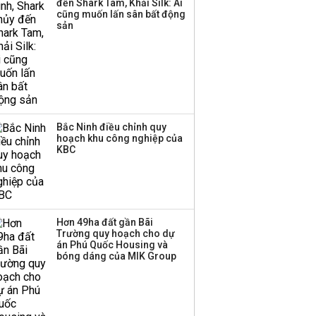
đến Shark Tam, Khải Silk: Ai
cũng muốn lấn sân bất động
Thị trường thường
sản
‘phất lên’ trong tháng 8,
nhóm ngành nào có
tiềm năng dẫn sóng?
Bắc Ninh điều chỉnh quy
hoạch khu công nghiệp của
KBC
Hơn 49ha đất gần Bãi
Trường quy hoạch cho dự
án Phú Quốc Housing và
bóng dáng của MIK Group