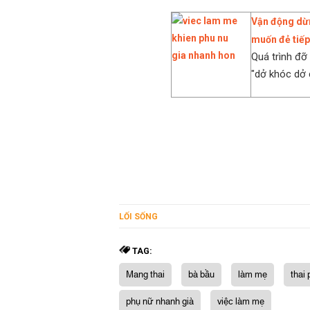
Vận động dừn
muốn đẻ tiếp
Quá trình đỡ
"dở khóc dở c
LỐI SỐNG
TAG:
Mang thai
bà bầu
làm mẹ
thai
phụ nữ nhanh già
việc làm mẹ