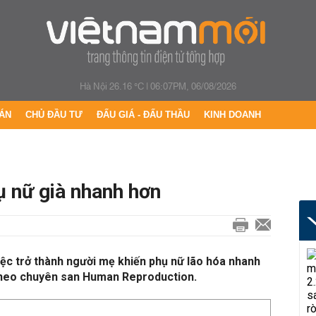
Hà Nội 26.16 °C
|
06:07PM, 06/08/2026
ÁN
CHỦ ĐẦU TƯ
ĐẤU GIÁ - ĐẤU THẦU
KINH DOANH
ụ nữ già nhanh hơn
ệc trở thành người mẹ khiến phụ nữ lão hóa nhanh
 theo chuyên san Human Reproduction.