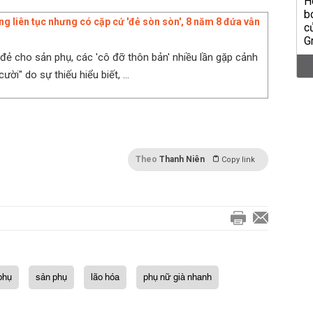
g liên tục nhưng có cặp cứ 'đẻ sòn sòn', 8 năm 8 đứa vẫn
 đẻ cho sản phụ, các 'cô đỡ thôn bản' nhiều lần gặp cảnh
ười" do sự thiếu hiểu biết, ...
Theo
Thanh Niên
Copy link
 phụ
sản phụ
lão hóa
phụ nữ già nhanh