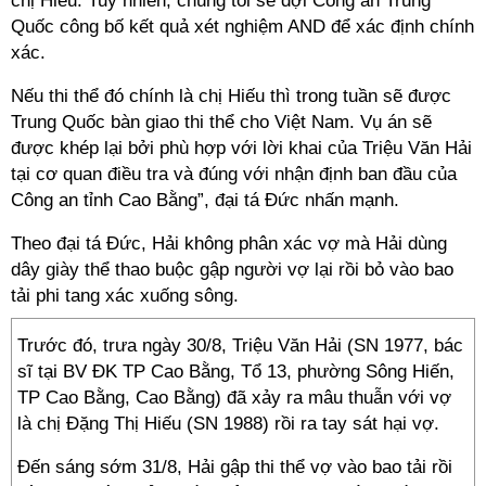
chị Hiếu. Tuy nhiên, chúng tôi sẽ đợi Công an Trung
Quốc công bố kết quả xét nghiệm AND để xác định chính
xác.
Nếu thi thể đó chính là chị Hiếu thì trong tuần sẽ được
Trung Quốc bàn giao thi thể cho Việt Nam. Vụ án sẽ
được khép lại bởi phù hợp với lời khai của Triệu Văn Hải
tại cơ quan điều tra và đúng với nhận định ban đầu của
Công an tỉnh Cao Bằng”, đại tá Đức nhấn mạnh.
Theo đại tá Đức, Hải không phân xác vợ mà Hải dùng
dây giày thể thao buộc gập người vợ lại rồi bỏ vào bao
tải phi tang xác xuống sông.
Trước đó, trưa ngày 30/8, Triệu Văn Hải (SN 1977, bác
sĩ tại BV ĐK TP Cao Bằng, Tổ 13, phường Sông Hiến,
TP Cao Bằng, Cao Bằng) đã xảy ra mâu thuẫn với vợ
là chị Đặng Thị Hiếu (SN 1988) rồi ra tay sát hại vợ.
Đến sáng sớm 31/8, Hải gập thi thể vợ vào bao tải rồi