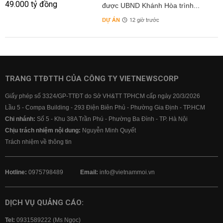
được UBND Khánh Hòa trình...
DỰ ÁN
12 giờ trước
TRANG TTĐTTH CỦA CÔNG TY VIETNEWSCORP
Giấy phép số 3324/GP-TTĐT do Sở VH&TT TPHCM cấp ngày 20/3/2026
Lầu 5 - Compa Building - 293 Điện Biên Phủ - Phường Gia Định - TP.HCM
Chi nhánh:
Số 5 - Khu 38A Trần Phú - Phường Ba Đình - TP. Hà Nội
Chịu trách nhiệm nội dung:
Nguyễn Minh Quyết
Trách nhiệm về thông tin
Hotline:
0975798489
Email:
info@vietnammoi.vn
DỊCH VỤ QUẢNG CÁO:
Tel:
0931589222 (Ms Ngọc)