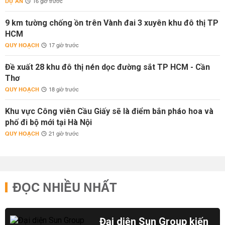
DỰ ÁN
16 giờ trước
9 km tường chống ồn trên Vành đai 3 xuyên khu đô thị TP
HCM
QUY HOẠCH
17 giờ trước
Đề xuất 28 khu đô thị nén dọc đường sắt TP HCM - Cần
Thơ
QUY HOẠCH
18 giờ trước
Khu vực Công viên Cầu Giấy sẽ là điểm bắn pháo hoa và
phố đi bộ mới tại Hà Nội
QUY HOẠCH
21 giờ trước
ĐỌC NHIỀU NHẤT
Đại diện Sun Group kiến