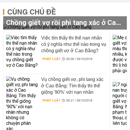
CÙNG CHỦ ĐỀ
Chồng giết vợ rồi phi tang xác ở Cao Bằng
Việc tìm thấy thi thể nạn nhân
có ý nghĩa như thế nào trong vụ
chồng giết vợ ở Cao Bằng?
PHÁP LUẬT
00:08 | 09/10/2018
Vụ chồng giết vợ, phi tang xác
ở Cao Bằng: Tìm thấy thi thể
giống '90%' với nạn nhân
nhưng không có chuyện phân
PHÁP LUẬT
06:21 | 06/10/2018
xác