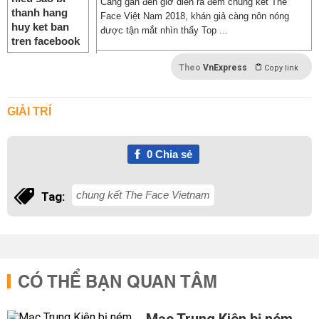
Càng gần đến giờ diễn ra đêm chung kết The
Face Việt Nam 2018, khán giả càng nôn nóng
được tận mắt nhìn thấy Top ...
Theo
VnExpress
Copy link
GIẢI TRÍ
0
Chia sẻ
chung kết The Face Vietnam
Tag:
CÓ THỂ BẠN QUAN TÂM