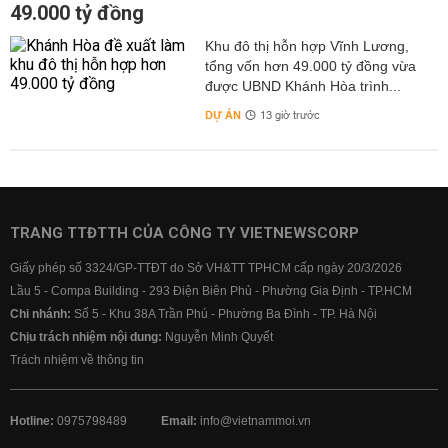
49.000 tỷ đồng
Khu đô thị hỗn hợp Vĩnh Lương,
tổng vốn hơn 49.000 tỷ đồng vừa
được UBND Khánh Hòa trình...
DỰ ÁN
13 giờ trước
TRANG TTĐTTH CỦA CÔNG TY VIETNEWSCORP
Giấy phép số 3324/GP-TTĐT do Sở VH&TT TPHCM cấp ngày 20/3/2026
Lầu 5 - Compa Building - 293 Điện Biên Phủ - Phường Gia Định - TP.HCM
Chi nhánh:
Số 5 - Khu 38A Trần Phú - Phường Ba Đình - TP. Hà Nội
Chịu trách nhiệm nội dung:
Nguyễn Minh Quyết
Trách nhiệm về thông tin
Hotline:
0975798489
Email:
info@vietnammoi.vn