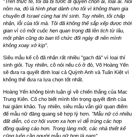
"Trên thực tế, tôi đã bị tước đi quyền chọn ai, loại ai. Nói
nôm na, đó là hình phạt dành cho tôi vì không tham gia
chuyến đi Israel cùng hai thí sinh. Tuy nhiên, tôi chấp
nhận, lỗi của tôi mà. Tôi đã không thể sắp xếp được thời
gian vì có một cuộc hẹn quan trọng đã lên lịch từ lâu,
một phần cũng do ban tổ chức đổi ngày đi nên mình
không xoay xở kịp"
.
Siêu mẫu kể cô đã nhận rất nhiều "gạch đá" vì loại thí
sinh giỏi. Tuy nhiên, cô nói nếu có ở đó, Võ Hoàng Yến
sẽ đưa ra quyết định loại cả Quỳnh Anh và Tuấn Kiệt vì
không thể đưa ra lựa chọn tốt nhất.
Hoàng Yến không bình luận gì về chiến thắng của Mạc
Trung Kiên. Cô cho biết mình tôn trọng quyết định của
hai giám khảo. Tuy nhiên, siêu mẫu vẫn giữ quan điểm
để mẫu nữ đăng quang sẽ hợp lý hơn.
"Mẫu nữ có nhiều
đất diễn, có cơ hội vươn xa hơn vì dễ trúng các hợp
đồng quảng cáo hơn. Trong làng mốt, các nhà thiết kế
cũng luôn cần người mẫu nữ hơn là nam".