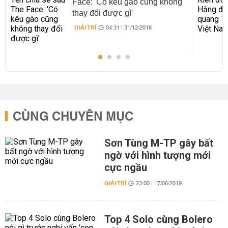
Face: 'Có kêu gào cũng không
thay đổi được gì'
GIẢI TRÍ
04:31 | 31/12/2018
CÙNG CHUYÊN MỤC
Sơn Tùng M-TP gây bất
ngờ với hình tượng mới
cực ngầu
GIẢI TRÍ
23:00 | 17/06/2019
Top 4 Solo cùng Bolero