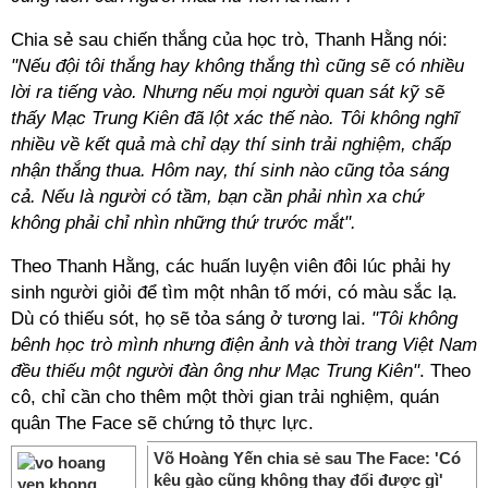
Chia sẻ sau chiến thắng của học trò, Thanh Hằng nói:
"Nếu đội tôi thắng hay không thắng thì cũng sẽ có nhiều
lời ra tiếng vào. Nhưng nếu mọi người quan sát kỹ sẽ
thấy Mạc Trung Kiên đã lột xác thế nào. Tôi không nghĩ
nhiều về kết quả mà chỉ dạy thí sinh trải nghiệm, chấp
nhận thắng thua. Hôm nay, thí sinh nào cũng tỏa sáng
cả. Nếu là người có tầm, bạn cần phải nhìn xa chứ
không phải chỉ nhìn những thứ trước mắt".
Theo Thanh Hằng, các huấn luyện viên đôi lúc phải hy
sinh người giỏi để tìm một nhân tố mới, có màu sắc lạ.
Dù có thiếu sót, họ sẽ tỏa sáng ở tương lai.
"Tôi không
bênh học trò mình nhưng điện ảnh và thời trang Việt Nam
đều thiếu một người đàn ông như Mạc Trung Kiên"
. Theo
cô, chỉ cần cho thêm một thời gian trải nghiệm, quán
quân The Face sẽ chứng tỏ thực lực.
Võ Hoàng Yến chia sẻ sau The Face: 'Có
kêu gào cũng không thay đổi được gì'