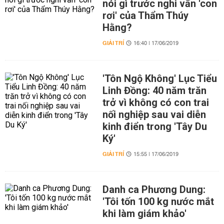
nói gì trước nghi vấn 'con
rơi' của Thẩm Thúy
Hằng?
GIẢI TRÍ
16:40 | 17/06/2019
'Tôn Ngộ Không' Lục Tiểu
Linh Đồng: 40 năm trăn
trở vì không có con trai
nối nghiệp sau vai diễn
kinh điển trong 'Tây Du
Ký'
GIẢI TRÍ
15:55 | 17/06/2019
Danh ca Phương Dung:
'Tôi tốn 100 kg nước mắt
khi làm giám khảo'