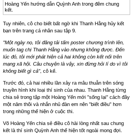
Hoàng Yến hướng dẫn Quỳnh Anh trong đêm chung
kết.
Tuy nhiên, cô cho biết bất ngờ khi Thanh Hằng hủy kết
bạn trên trang cá nhân sau tập 9.
"Một ngày nọ, tôi đăng tải tấm poster chương trình lên,
muốn tag chị Thanh Hằng vào nhưng không được. Đến
lúc đó, tôi mới phát hiện cả hai không còn kết nối trên
mạng xã hội. Câu chuyện là vậy, xin đừng hỏi lí do vì tôi
không biết gì cả"
, cô kể.
Trước đó, cả hai nhiều lần xảy ra mâu thuẫn trên sóng
truyền hình khi loại thí sinh của nhau. Thanh Hằng từng
chia sẻ trong tập một Hoàng Yến mới "sống lại" cách đây
một năm thôi và nhắn nhủ đàn em nên "biết điều" hơn
trong những thể hiện ở cuộc thi.
Võ Hoàng Yến chia sẻ điều cô hài lòng nhất sau chung
kết là thí sinh Quỳnh Anh thể hiện tốt ngoài mong đợi.