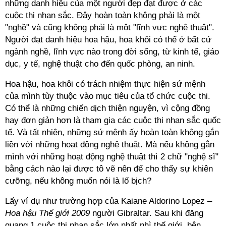
những danh hiệu của một người đẹp đạt được ở các
cuộc thi nhan sắc. Đây hoàn toàn không phải là một
"nghề" và cũng không phải là một "lĩnh vực nghệ thuật".
Người đạt danh hiệu hoa hậu, hoa khôi có thể ở bất cứ
ngành nghề, lĩnh vực nào trong đời sống, từ kinh tế, giáo
dục, y tế, nghệ thuật cho đến quốc phòng, an ninh.
Hoa hậu, hoa khôi có trách nhiệm thực hiện sứ mệnh
của mình tùy thuộc vào mục tiêu của tổ chức cuộc thi.
Có thể là những chiến dịch thiện nguyện, vì cộng đồng
hay đơn giản hơn là tham gia các cuộc thi nhan sắc quốc
tế. Và tất nhiên, những sứ mệnh ấy hoàn toàn không gắn
liền với những hoạt động nghệ thuật. Mà nếu không gắn
mình với những hoạt động nghệ thuật thì 2 chữ "nghệ sĩ"
bằng cách nào lại được tô vẽ nên để cho thấy sự khiên
cưỡng, nếu không muốn nói là lố bịch?
Lấy ví dụ như trường hợp của Kaiane Aldorino Lopez –
Hoa hậu Thế giới 2009
người Gibraltar. Sau khi đăng
quang 1 cuộc thi nhan sắc lớn nhất nhì thế giới, bên