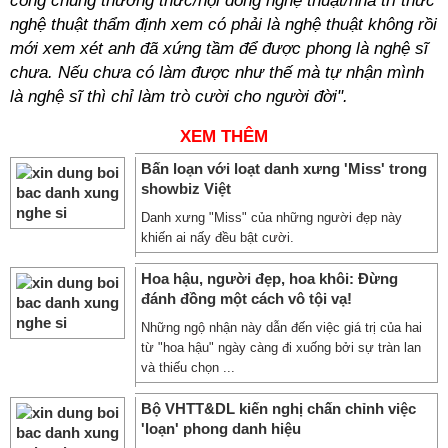
công chúng thưởng thức/hội đồng nghệ thuật/nhà tri thức
nghệ thuật thẩm định xem có phải là nghệ thuật không rồi
mới xem xét anh đã xứng tầm để được phong là nghệ sĩ
chưa. Nếu chưa có làm được như thế mà tự nhận mình
là nghệ sĩ thì chỉ làm trò cười cho người đời".
XEM THÊM
Bấn loạn với loạt danh xưng 'Miss' trong
showbiz Việt
Danh xưng "Miss" của những người đẹp này
khiến ai nấy đều bật cười.
Hoa hậu, người đẹp, hoa khôi: Đừng
đánh đồng một cách vô tội vạ!
Những ngộ nhận này dẫn đến việc giá trị của hai
từ "hoa hậu" ngày càng đi xuống bởi sự tràn lan
và thiếu chọn ...
Bộ VHTT&DL kiến nghị chấn chỉnh việc
'loạn' phong danh hiệu