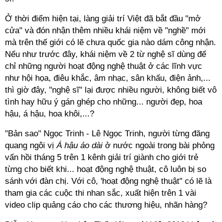
Ở thời điểm hiện tại, làng giải trí Việt đã bắt đầu "mở
cửa" và đón nhận thêm nhiều khái niệm về "nghề" mới
mà trên thế giới có lẽ chưa quốc gia nào dám công nhận.
Nếu như trước đây, khái niệm về 2 từ nghệ sĩ dùng để
chỉ những người hoạt động nghệ thuật ở các lĩnh vực
như hội họa, điêu khắc, âm nhạc, sân khấu, điện ảnh,...
thì giờ đây, "nghệ sĩ" lại được nhiều người, không biết vô
tình hay hữu ý gán ghép cho những... người đẹp, hoa
hậu, á hậu, hoa khôi,...?
"Bản sao" Ngọc Trinh - Lê Ngọc Trinh, người từng đăng
quang ngôi vị
Á hậu áo dài
ở nước ngoài trong bài phỏng
vấn hồi tháng 5 trên 1 kênh giải trí giành cho giới trẻ
từng cho biết khi... hoạt động nghệ thuật, cô luôn bị so
sánh với đàn chị. Với cô, 'hoạt động nghệ thuật" có lẽ là
tham gia các cuộc thi nhan sắc, xuất hiện trên 1 vài
video clip quảng cáo cho các thương hiệu, nhãn hàng?