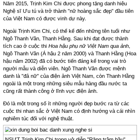
Năm 2015, Trịnh Kim Chi được phong tặng danh hiệu
Nghệ sĩ Ưu tú và trở thành "nữ hoàng sắc đẹp" đầu tiên
của Việt Nam có được vinh dự này.
Ngoài Trịnh Kim Chi, có thể kể đến những tên tuổi như
Ngô Thanh Vân, Thanh Hằng. Sau khi đạt được thành
tích cao ở cuộc thi
Hoa hậu phụ nữ Việt Nam qua ảnh
,
Ngô Thanh Vân (Á hậu 2 năm 2000) và Thanh Hằng (Hoa
hậu năm 2002) đã có bước tiến đáng kể trong vai trò
người mẫu và diễn viên. Ngô Thanh Vân được mệnh
danh là "đả nữ" của điện ảnh Việt Nam, còn Thanh Hằng
ngoài là một trong những siêu mẫu hàng đầu nước ta
cũng rất thành công ở lĩnh vực điện ảnh.
Đó là một trong số ít những người đẹp bước ra từ các
cuộc thi nhan sắc ở Việt Nam có định hướng và cái nhìn
nghiêm túc đối với nghệ thuật.
NSƯT Trịnh Kim Chi trong vở diễn "Rặng trâm bầu"