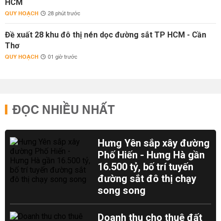
HCM
QUY HOẠCH
28 phút trước
Đề xuất 28 khu đô thị nén dọc đường sắt TP HCM - Cần
Thơ
QUY HOẠCH
01 giờ trước
ĐỌC NHIỀU NHẤT
Hưng Yên sắp xây đường
Phố Hiến - Hưng Hà gần
16.500 tỷ, bố trí tuyến
đường sắt đô thị chạy
song song
Doanh thu cho thuê đất