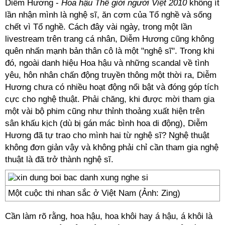
Diễm Hương -
Hoa hậu Thế giới người Việt 2010
không ít
lần nhận mình là nghệ sĩ, ăn cơm của Tổ nghề và sống
chết vì Tổ nghề. Cách đây vài ngày, trong một lần
livestream trên trang cá nhân, Diễm Hương cũng không
quên nhấn mạnh bản thân cô là một "nghệ sĩ". Trong khi
đó, ngoài danh hiệu Hoa hậu và những scandal về tình
yêu, hôn nhân chấn động truyền thông một thời ra, Diễm
Hương chưa có nhiều hoạt động nổi bật và đóng góp tích
cực cho nghệ thuật. Phải chăng, khi được mời tham gia
một vài bộ phim cũng như thỉnh thoảng xuất hiện trên
sân khấu kịch (dù bị gán mác bình hoa di động), Diễm
Hương đã tự trao cho mình hai từ nghệ sĩ? Nghệ thuật
không đơn giản vậy và không phải chỉ cần tham gia nghệ
thuật là đã trở thành nghệ sĩ.
Một cuộc thi nhan sắc ở Việt Nam (Ảnh: Zing)
Cần làm rõ rằng, hoa hậu, hoa khôi hay á hậu, á khôi là