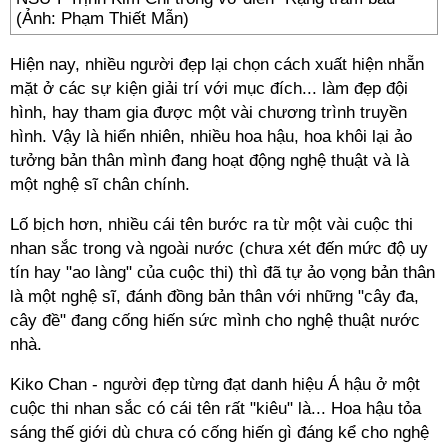
(Ảnh: Phạm Thiết Mẫn)
Hiện nay, nhiều người đẹp lại chọn cách xuất hiện nhẵn
mặt ở các sự kiện giải trí với mục đích... làm đẹp đội
hình, hay tham gia được một vài chương trình truyền
hình. Vậy là hiển nhiên, nhiều hoa hậu, hoa khôi lại ảo
tưởng bản thân mình đang hoạt động nghệ thuật và là
một nghệ sĩ chân chính.
Lố bịch hơn, nhiều cái tên bước ra từ một vài cuộc thi
nhan sắc trong và ngoài nước (chưa xét đến mức độ uy
tín hay "ao làng" của cuộc thi) thì đã tự ảo vọng bản thân
là một nghệ sĩ, đánh đồng bản thân với những "cây đa,
cây đề" đang cống hiến sức mình cho nghệ thuật nước
nhà.
Kiko Chan - người đẹp từng đạt danh hiệu Á hậu ở một
cuộc thi nhan sắc có cái tên rất "kiêu" là... Hoa hậu tỏa
sáng thế giới dù chưa có cống hiến gì đáng kể cho nghệ