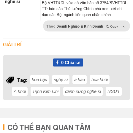
Bộ VHTT&DL vừa có văn bản số 3754/BVHTTDL-
TTr báo cáo Thủ tướng Chính phủ xem xét chỉ
đạo các Bộ, ngành liên quan chấn chỉnh ...
Theo
Doanh Nghiệp & Kinh Doanh
Copy link
GIẢI TRÍ
0
Chia sẻ
hoa hậu
nghệ sĩ
á hậu
hoa khôi
Tag:
Á khôi
Trịnh Kim Chi
danh xưng nghệ sĩ
NSƯT
CÓ THỂ BẠN QUAN TÂM