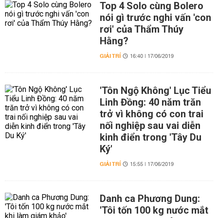
Top 4 Solo cùng Bolero
nói gì trước nghi vấn 'con
rơi' của Thẩm Thúy
Hằng?
GIẢI TRÍ
16:40 | 17/06/2019
'Tôn Ngộ Không' Lục Tiểu
Linh Đồng: 40 năm trăn
trở vì không có con trai
nối nghiệp sau vai diễn
kinh điển trong 'Tây Du
Ký'
GIẢI TRÍ
15:55 | 17/06/2019
Danh ca Phương Dung:
'Tôi tốn 100 kg nước mắt