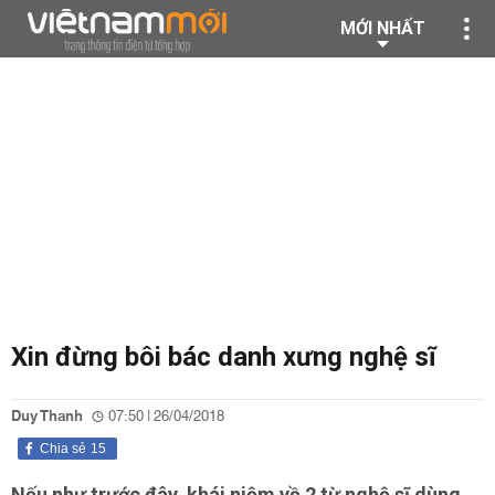
MỚI NHẤT
Xin đừng bôi bác danh xưng nghệ sĩ
Duy Thanh
07:50 | 26/04/2018
Chia sẻ
15
Nếu như trước đây, khái niệm về 2 từ nghệ sĩ dùng