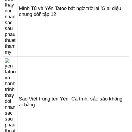
Minh Tú và Yến Tatoo bất ngờ trở lại 'Giai điệu
chung đôi' tập 12
Sao Việt trùng tên Yến: Cá tính, sắc sảo không
ai bằng