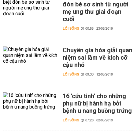
đón bé sơ sinh từ người
mẹ ung thư giai đoạn
cuối
LỐI SỐNG
00:55 | 23/05/2019
Chuyên gia hóa giải quan
niệm sai lầm về kích cỡ
cậu nhỏ
LỐI SỐNG
09:33 | 12/05/2019
16 'cứu tinh' cho những
phụ nữ bị hành hạ bởi
bệnh u nang buồng trứng
LỐI SỐNG
07:26 | 02/05/2019