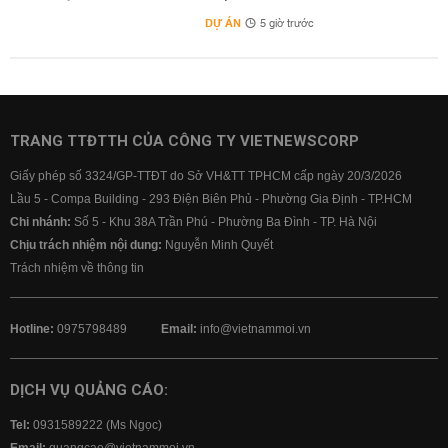
DỰ ÁN
5 giờ trước
TRANG TTĐTTH CỦA CÔNG TY VIETNEWSCORP
Giấy phép số 3324/GP-TTĐT do Sở VH&TT TPHCM cấp ngày 20/3/2026
Lầu 5 - Compa Building - 293 Điện Biên Phủ - Phường Gia Định - TP.HCM
Chi nhánh:
Số 5 - Khu 38A Trần Phú - Phường Ba Đình - TP. Hà Nội
Chịu trách nhiệm nội dung:
Nguyễn Minh Quyết
Trách nhiệm về thông tin
Hotline:
0975798489
Email:
info@vietnammoi.vn
DỊCH VỤ QUẢNG CÁO:
Tel:
0931589222 (Ms Ngọc)