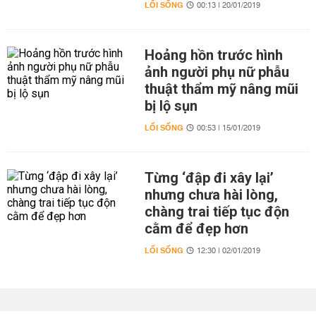
LỐI SỐNG
00:13 | 20/01/2019
Hoảng hồn trước hình
ảnh người phụ nữ phẫu
thuật thẩm mỹ nâng mũi
bị lộ sụn
LỐI SỐNG
00:53 | 15/01/2019
Từng ‘đập đi xây lại’
nhưng chưa hài lòng,
chàng trai tiếp tục độn
cằm để đẹp hơn
LỐI SỐNG
12:30 | 02/01/2019