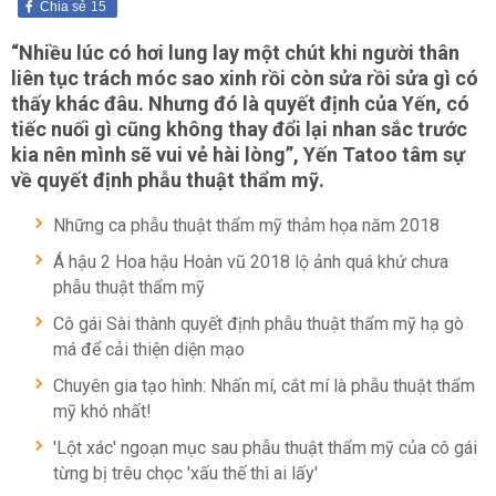
Chia sẻ
15
“Nhiều lúc có hơi lung lay một chút khi người thân
liên tục trách móc sao xinh rồi còn sửa rồi sửa gì có
thấy khác đâu. Nhưng đó là quyết định của Yến, có
tiếc nuối gì cũng không thay đổi lại nhan sắc trước
kia nên mình sẽ vui vẻ hài lòng”, Yến Tatoo tâm sự
về quyết định phẫu thuật thẩm mỹ.
Những ca phẫu thuật thẩm mỹ thảm họa năm 2018
Á hậu 2 Hoa hậu Hoàn vũ 2018 lộ ảnh quá khứ chưa
phẫu thuật thẩm mỹ
Cô gái Sài thành quyết định phẫu thuật thẩm mỹ hạ gò
má để cải thiện diện mạo
Chuyên gia tạo hình: Nhấn mí, cắt mí là phẫu thuật thẩm
mỹ khó nhất!
'Lột xác' ngoạn mục sau phẫu thuật thẩm mỹ của cô gái
từng bị trêu chọc 'xấu thế thì ai lấy'