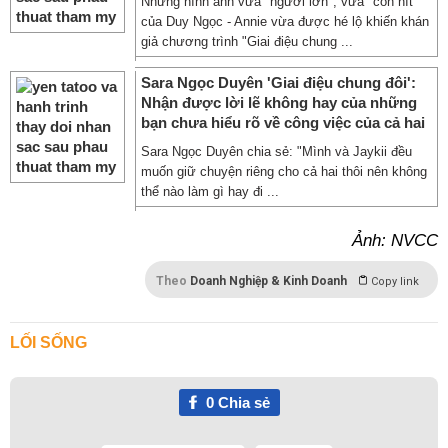
Những hình ảnh vừa "người lớn", vừa "con nít"
của Duy Ngọc - Annie vừa được hé lộ khiến khán
giả chương trình "Giai điệu chung ...
Sara Ngọc Duyên 'Giai điệu chung đôi':
Nhận được lời lẽ không hay của những
bạn chưa hiểu rõ về công việc của cả hai
Sara Ngọc Duyên chia sẻ: "Mình và Jaykii đều
muốn giữ chuyện riêng cho cả hai thôi nên không
thể nào làm gì hay đi ...
Ảnh: NVCC
Theo
Doanh Nghiệp & Kinh Doanh
Copy link
LỐI SỐNG
0
Chia sẻ