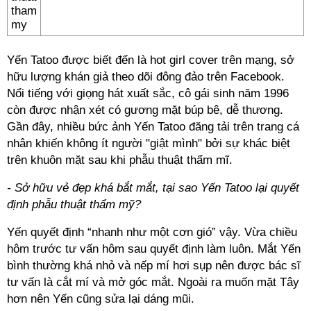
Yến Tatoo được biết đến là hot girl cover trên mạng, sở
hữu lượng khán giả theo dõi đông đảo trên Facebook.
Nổi tiếng với giọng hát xuất sắc, cô gái sinh năm 1996
còn được nhận xét có gương mặt búp bê, dễ thương.
Gần đây, nhiều bức ảnh Yến Tatoo đăng tải trên trang cá
nhân khiến không ít người "giật mình" bởi sự khác biệt
trên khuôn mặt sau khi phẫu thuật thẩm mĩ.
- Sở hữu vẻ đẹp khá bắt mắt, tại sao Yến Tatoo lại quyết
định phẫu thuật thẩm mỹ?
Yến quyết định “nhanh như một cơn gió” vậy. Vừa chiều
hôm trước tư vấn hôm sau quyết định làm luôn. Mắt Yến
bình thường khá nhỏ và nếp mí hơi sụp nên được bác sĩ
tư vấn là cắt mí và mở góc mắt. Ngoài ra muốn mặt Tây
hơn nên Yến cũng sửa lại dáng mũi.